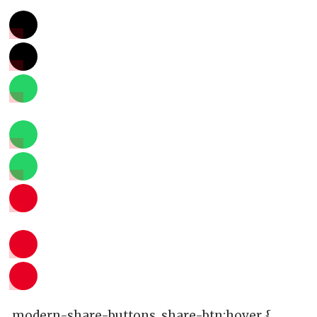
.modern-share-buttons .share-btn:hover {