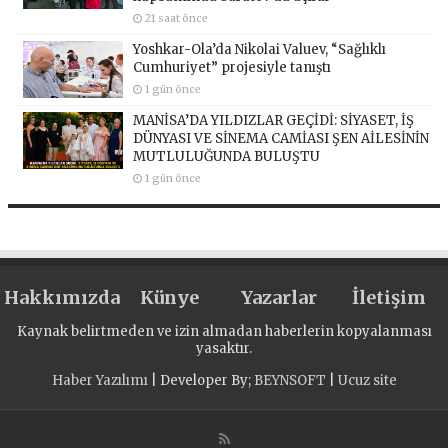
21 saat önce
Yoshkar-Ola’da Nikolai Valuev, “Sağlıklı
Cumhuriyet” projesiyle tanıştı
1 gün önce
MANİSA’DA YILDIZLAR GEÇİDİ: SİYASET, İŞ
DÜNYASI VE SİNEMA CAMİASI ŞEN AİLESİNİN
MUTLULUĞUNDA BULUŞTU
1 gün önce
Hakkımızda
Künye
Yazarlar
İletişim
Kaynak belirtmeden ve izin almadan haberlerin kopyalanması
yasaktır.
Haber Yazılımı
| Developer By;
BEYNSOFT
|
Ucuz site