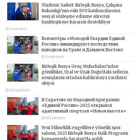
Vladimir Saibel: Birleşik Rusya, Çalışma
Bakanlığı’nın eski SVO katılımcılarının
sosyal sözleşme edinme sürecini
basitleştirme kararını destekliyor
1 saat önce
Волонтёры «Молодой Гвардии Единой
России» ликвидируют последствия
паводков на Урале и Дальнем Востоке
8 saat önce
Birleşik Rusya Genç Muhafızları’ndan
gönüllüler, Ural ve Uzak Doğu’daki sellerin
sonuçlarını ortadan kaldırmaya yardımcı
oluyor
10 saat önce
В Саратове по Народной программе
«Единой России»-2021 открылся
адаптивный спортзал «Новая высота»
18 saat önce
Yeni Yükseklik engellilere yönelik spor
salonu, 2021 Birleşik Rusya Halk Programı
kapsamında Saratov’da açıldı