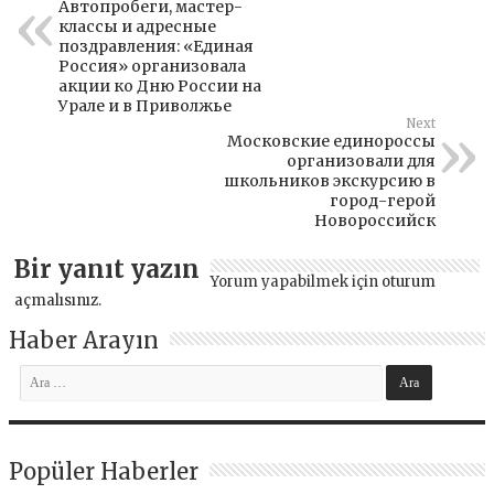
Автопробеги, мастер-
классы и адресные
поздравления: «Единая
Россия» организовала
акции ко Дню России на
Урале и в Приволжье
Next
Московские единороссы
организовали для
школьников экскурсию в
город-герой
Новороссийск
Bir yanıt yazın
Yorum yapabilmek için
oturum
açmalısınız
.
Haber Arayın
Popüler Haberler