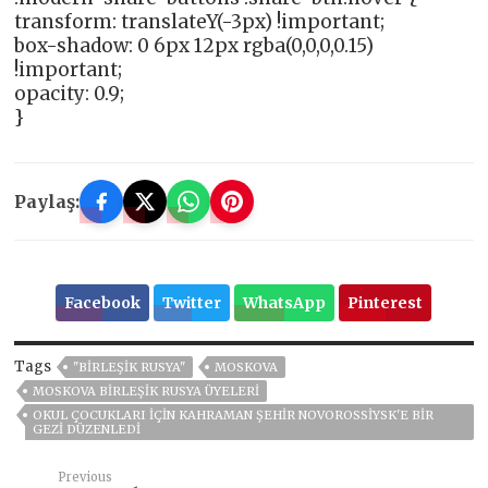
transform: translateY(-3px) !important;
box-shadow: 0 6px 12px rgba(0,0,0,0.15)
!important;
opacity: 0.9;
}
Paylaş:
Facebook
Twitter
WhatsApp
Pinterest
Tags
"BIRLEŞIK RUSYA"
MOSKOVA
MOSKOVA BIRLEŞIK RUSYA ÜYELERI
OKUL ÇOCUKLARI IÇIN KAHRAMAN ŞEHIR NOVOROSSIYSK'E BIR
GEZI DÜZENLEDI
Previous