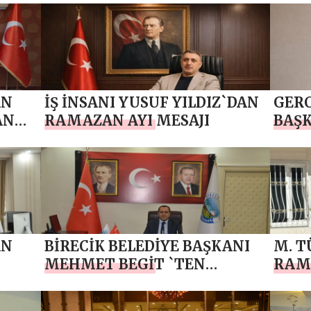
AN
İŞ İNSANI YUSUF YILDIZ`DAN
GERC
AN
RAMAZAN AYI MESAJI
BAŞK
RAMA
AN
BİRECİK BELEDİYE BAŞKANI
M. T
MEHMET BEGİT `TEN
RAMA
RAMAZAN AYI MESAJI