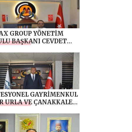
AX GROUP YÖNETİM
LU BAŞKANI CEVDET
IRIM `DAN RAMAZAN
MESAJI
FESYONEL GAYRİMENKUL
R URLA VE ÇANAKKALE
 VE GAZİANTEP`DEN
MET TAŞ`DAN
ZAN AYI MESAJI