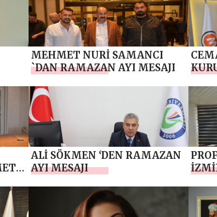
MEHMET NURİ SAMANCI
CEM
`DAN RAMAZAN AYI MESAJI
KURU
AYI
YILD
AYI 
ALİ SÖKMEN ‘DEN RAMAZAN
PRO
MET
AYI MESAJI
İZMİ
I
BİGA
MEH
RAMA