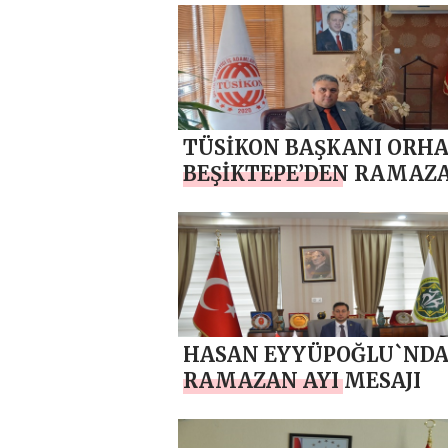
TÜSİKON BAŞKANI ORH
BEŞİKTEPE’DEN RAMAZ
AYI MESAJI
HASAN EYYÜPOĞLU`ND
RAMAZAN AYI MESAJI