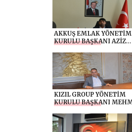
AKKUŞ EMLAK YÖNETİM
KURULU BAŞKANI AZİZ
AKKUŞ `TAN RAMAZAN 
MESAJI
KIZIL GROUP YÖNETİM
KURULU BAŞKANI MEH
KIZIL’DAN RAMAZAN AY
MESAJI