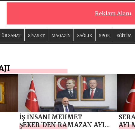
Reklam Alanı
TÜR SANAT
SİYASET
MAGAZİN
SAĞLIK
SPOR
EĞİTİM
JI
İŞ İNSANI MEHMET
SER
ŞEKER`DEN RAMAZAN AYI
AYI 
MESAJI