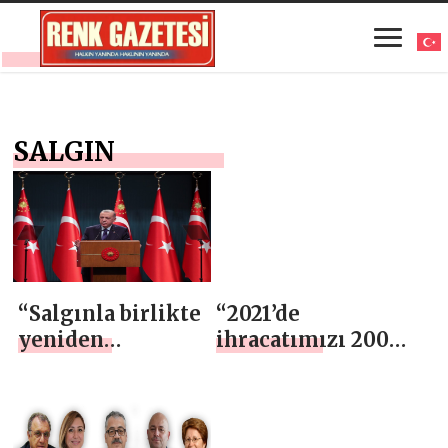
SALGIN
“Salgınla birlikte
“2021’de
yeniden
ihracatımızı 200
yapılanan
milyar doların
küresel
üzerine çıkartarak
ekonomik
tüm zamanların
sistemde yıldızı
rekorunu kıracağız”