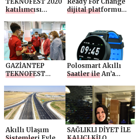
TEKNOFEST 2020
Ready For Change
katılımcısı
dijital platformu
öğrenciler,
Ekim’de açılıyor
savunma
alanındaki
projelerini Bab’da
tanıttı
GAZİANTEP
Polosmart Akıllı
TEKNOFEST
Saatler ile An’a
RUHUNA UYGUN
İmzanızı Atın
BİR ŞEHİR
Akıllı Ulaşım
SAĞLIKLI DİYET İLE
Sistemleri Eylem
KALICI KİLO