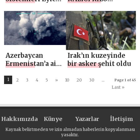
Planı açıklanacak
VERMENİN
FORMÜLÜ
Azerbaycan
Irak’ın kuzeyinde
Ermenistan’a ait
bir asker şehit oldu
400’den fazla
hedefi ateş altına
1
2
3
4
5
»
10
20
30
...
Page 1 of 45
aldı
Last »
Hakkımızda
Künye
Yazarlar
İletişim
Kaynak belirtmeden ve izin almadan haberlerin kopyalanması
yasaktır.