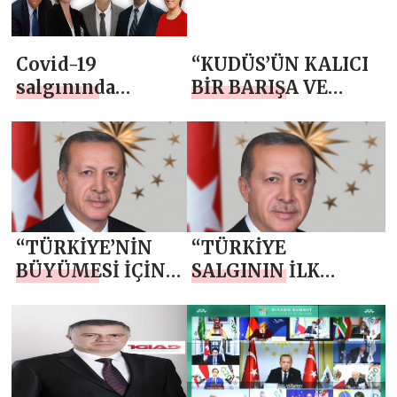
parlayan
ülkelerin en
Covid-19
“KUDÜS’ÜN KALICI
başında Türkiye
salgınında
BİR BARIŞA VE
var”
Türkiye ve
HUZURA
ABD’den
KAVUŞMASI İÇİN
örneklerle
HERKESİN
konuşuldu
FEDAKÂRLIK
YAPMASI
GEREKİYOR”
“TÜRKİYE’NİN
“TÜRKİYE
BÜYÜMESİ İÇİN
SALGININ İLK
FİKRİ VE YAPICI
GÜNLERİNDEN
ELEŞTİRİSİ OLAN
İTİBAREN
HERKESE
ULUSLARARASI
KAPIMIZ AÇIK”
TOPLUMLA İŞ
BİRLİĞİ İÇİNDE