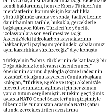
birlik içi dayanışma adı altında Doğu Akdeniz’de
kendi haklarımızı, hem de Kıbrıs Türkleri’nin
menfaatlerini korumak için kararlılıkla
yürüttüğümüz arama ve sondaj faaliyetlerine
dair ithamları tarihle, hukukla, gerçeklerle
bağdaşmıyor. Kıbrıs Türkleri’ne yönelik
izolasyonlara son verilmesi ve Doğu
Akdeniz’deki hidrokarbon kaynaklarının
hakkaniyetli paylaşımı yönündeki çabalarımızı
aynı kararlılıkla sürdüreceğiz” diye konuştu.
Türkiye’nin “Kıbrıs Türklerinin de katılacağı bir
Doğu Akdeniz konferansı düzenlenmesi”
önerisinin sorunu diyalogla çözme iradesinin
tezahürü olduğunu kaydeden Cumhurbaşkanı
Erdoğan, “Türkiye, Ege’de ve Doğu Akdeniz’de
mevcut sorunların aşılması için her zaman
yapıcı tutum sergilemiştir. Nitekim geçtiğimiz
aylarda NATO Genel Sekreteri’nin girişimiyle
ülkemiz ile Yunanistan arasında NATO çatısı
altında gerçekleştirilen ayrıştırma