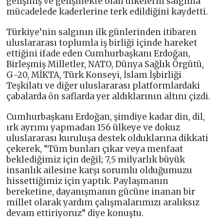
gelişmiş ve gelişmekte olan ülkelerin salgınla
mücadelede kaderlerine terk edildiğini kaydetti.
Türkiye’nin salgının ilk günlerinden itibaren
uluslararası toplumla iş birliği içinde hareket
ettiğini ifade eden Cumhurbaşkanı Erdoğan,
Birleşmiş Milletler, NATO, Dünya Sağlık Örgütü,
G-20, MİKTA, Türk Konseyi, İslam İşbirliği
Teşkilatı ve diğer uluslararası platformlardaki
çabalarda ön saflarda yer aldıklarının altını çizdi.
Cumhurbaşkanı Erdoğan, şimdiye kadar din, dil,
ırk ayrımı yapmadan 156 ülkeye ve dokuz
uluslararası kuruluşa destek olduklarına dikkati
çekerek, “Tüm bunları çıkar veya menfaat
beklediğimiz için değil; 7,5 milyarlık büyük
insanlık ailesine karşı sorumlu olduğumuzu
hissettiğimiz için yaptık. Paylaşmanın
bereketine, dayanışmanın gücüne inanan bir
millet olarak yardım çalışmalarımızı aralıksız
devam ettiriyoruz” diye konuştu.