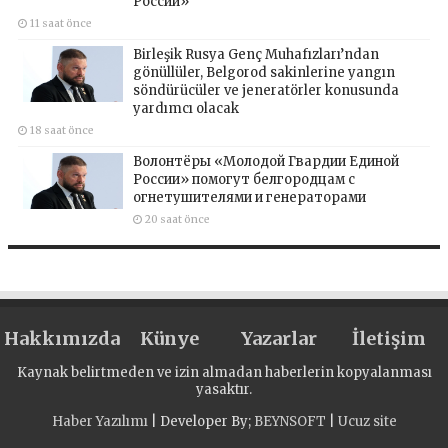
России»
11 saat önce
Birleşik Rusya Genç Muhafızları’ndan
gönüllüler, Belgorod sakinlerine yangın
söndürücüler ve jeneratörler konusunda
yardımcı olacak
18 saat önce
Волонтёры «Молодой Гвардии Единой
России» помогут белгородцам с
огнетушителями и генераторами
20 saat önce
Hakkımızda
Künye
Yazarlar
İletişim
Kaynak belirtmeden ve izin almadan haberlerin kopyalanması
yasaktır.
Haber Yazılımı
| Developer By;
BEYNSOFT
|
Ucuz site