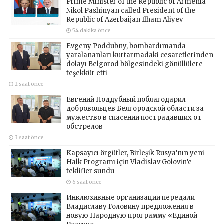
Prime Minister of the Republic of Armenia
Nikol Pashinyan called President of the
Republic of Azerbaijan Ilham Aliyev
54 dakika önce
Evgeny Poddubny, bombardımanda
yaralananları kurtarmadaki cesaretlerinden
dolayı Belgorod bölgesindeki gönüllülere
teşekkür etti
2 saat önce
Евгений Поддубный поблагодарил
добровольцев Белгородской области за
мужество в спасении пострадавших от
обстрелов
3 saat önce
Kapsayıcı örgütler, Birleşik Rusya’nın yeni
Halk Programı için Vladislav Golovin’e
teklifler sundu
6 saat önce
Инклюзивные организации передали
Владиславу Головину предложения в
новую Народную программу «Единой