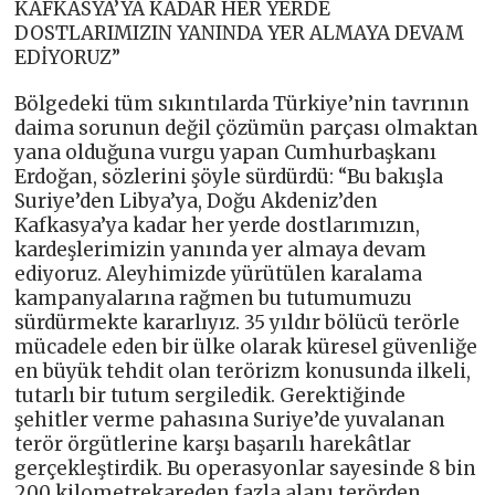
KAFKASYA’YA KADAR HER YERDE
DOSTLARIMIZIN YANINDA YER ALMAYA DEVAM
EDİYORUZ”
Bölgedeki tüm sıkıntılarda Türkiye’nin tavrının
daima sorunun değil çözümün parçası olmaktan
yana olduğuna vurgu yapan Cumhurbaşkanı
Erdoğan, sözlerini şöyle sürdürdü: “Bu bakışla
Suriye’den Libya’ya, Doğu Akdeniz’den
Kafkasya’ya kadar her yerde dostlarımızın,
kardeşlerimizin yanında yer almaya devam
ediyoruz. Aleyhimizde yürütülen karalama
kampanyalarına rağmen bu tutumumuzu
sürdürmekte kararlıyız. 35 yıldır bölücü terörle
mücadele eden bir ülke olarak küresel güvenliğe
en büyük tehdit olan terörizm konusunda ilkeli,
tutarlı bir tutum sergiledik. Gerektiğinde
şehitler verme pahasına Suriye’de yuvalanan
terör örgütlerine karşı başarılı harekâtlar
gerçekleştirdik. Bu operasyonlar sayesinde 8 bin
200 kilometrekareden fazla alanı terörden