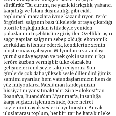
sürdürdü: “Bu durum, ne yazık ki ırkçılık, yabancı
karşıtlığı ve İslam düşmanlığı gibi ciddi
toplumsal marazlara ivme kazandırıyor. Terör
örgütleri, salgının bazı ülkelerde ortaya çıkardığı
otorite boşluğundan istifadeyle yeniden
palazlanma teşebbüsüne giriştiler. Özellikle aşırı
sağcı yapılar, salgının sebep olduğu ekonomik
zorlukları istismar ederek, kendilerine zemin
oluşturmaya çalışıyor. Milyonlarca vatandaşı
yurt dışında yaşayan ve pek çok insanını ırkçı
teröre kurban vermiş bir ülke olarak bu
gelişmeleri endişeyle takip ediyoruz. Son
günlerde çok daha yüksek sesle dillendirdiğimiz
samimi uyarılar, hem vatandaşlarımızın hem de
yüz milyonlarca Müslüman kardeşimizin
hissiyatını yansıtmaktadır. Zira Holokost’tan
Bosna’ya, Ruanda’dan Myanmar’a, insanlığa
karşı suçların işlenmesinde, önce nefret
söyleminin ayak sesleri duyulmuştur. Ancak
uluslararası toplum, her biri tarihe kara bir leke