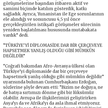
görüşmelerine başından itibaren aktif ve
samimi biçimde katılım gösterdik, katkı
sağladık. Ayrıca, Yunanistan ile Ege sorunlarının
ele alındığı ve sonuncusu 4,5 yıl önce
gerçekleştirilen istikşafi görüşmeler sürecinin
yeniden başlatılması hususunda mutabakata
vardık” dedi.
“TÜRKİYE’Yİ DİPLOMASİDE DAR BİR ÇERÇEVEYE
HAPSETMEK YANLIŞ OLDUĞU GİBİ MÜMKÜN
DEĞİLDİR”
“Coğrafi bakımdan Afro-Avrasya ülkesi olan
Türkiye’yi diplomaside dar bir çerçeveye
hapsetmek yanlış olduğu gibi mümkün değildir”
uyarısında bulunan Cumhurbaşkanı Erdoğan,
sözlerine şöyle devam etti: “Bizim ne doğuya, ne
de batıya sırtımızı dönme gibi bir lüksümüz
olabilir. Avrupa ile ilişkilerimizi geliştirirken
Asya’yı da ve Afrika’yı da asla ihmal etmiyoruz.