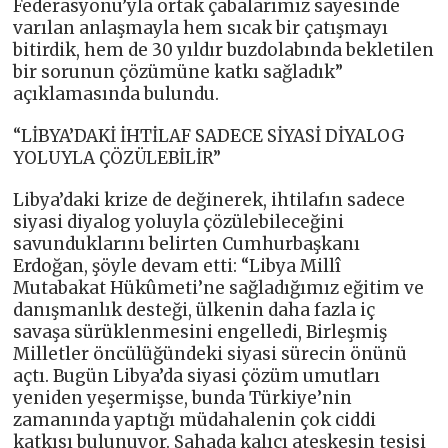
Federasyonu’yla ortak çabalarımız sayesinde
varılan anlaşmayla hem sıcak bir çatışmayı
bitirdik, hem de 30 yıldır buzdolabında bekletilen
bir sorunun çözümüne katkı sağladık”
açıklamasında bulundu.
“LİBYA’DAKİ İHTİLAF SADECE SİYASİ DİYALOG
YOLUYLA ÇÖZÜLEBİLİR”
Libya’daki krize de değinerek, ihtilafın sadece
siyasi diyalog yoluyla çözülebileceğini
savunduklarını belirten Cumhurbaşkanı
Erdoğan, şöyle devam etti: “Libya Millî
Mutabakat Hükûmeti’ne sağladığımız eğitim ve
danışmanlık desteği, ülkenin daha fazla iç
savaşa sürüklenmesini engelledi, Birleşmiş
Milletler öncülüğündeki siyasi sürecin önünü
açtı. Bugün Libya’da siyasi çözüm umutları
yeniden yeşermişse, bunda Türkiye’nin
zamanında yaptığı müdahalenin çok ciddi
katkısı bulunuyor. Sahada kalıcı ateşkesin tesisi