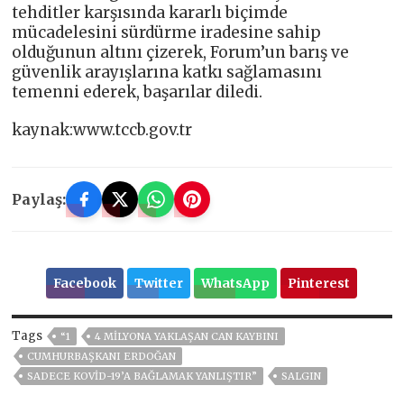
tehditler karşısında kararlı biçimde
mücadelesini sürdürme iradesine sahip
olduğunun altını çizerek, Forum’un barış ve
güvenlik arayışlarına katkı sağlamasını
temenni ederek, başarılar diledi.
kaynak:www.tccb.gov.tr
Paylaş:
Facebook
Twitter
WhatsApp
Pinterest
Tags
“1
4 MİLYONA YAKLAŞAN CAN KAYBINI
CUMHURBAŞKANI ERDOĞAN
SADECE KOVİD-19’A BAĞLAMAK YANLIŞTIR”
SALGIN