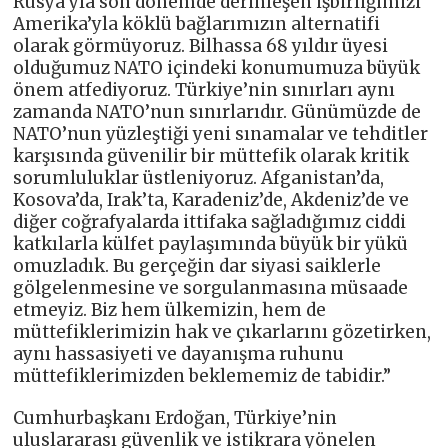
Rusya’yla son dönemde derinleşen işbirliğimizi
Amerika’yla köklü bağlarımızın alternatifi
olarak görmüyoruz. Bilhassa 68 yıldır üyesi
olduğumuz NATO içindeki konumumuza büyük
önem atfediyoruz. Türkiye’nin sınırları aynı
zamanda NATO’nun sınırlarıdır. Günümüzde de
NATO’nun yüzleştiği yeni sınamalar ve tehditler
karşısında güvenilir bir müttefik olarak kritik
sorumluluklar üstleniyoruz. Afganistan’da,
Kosova’da, Irak’ta, Karadeniz’de, Akdeniz’de ve
diğer coğrafyalarda ittifaka sağladığımız ciddi
katkılarla külfet paylaşımında büyük bir yükü
omuzladık. Bu gerçeğin dar siyasi saiklerle
gölgelenmesine ve sorgulanmasına müsaade
etmeyiz. Biz hem ülkemizin, hem de
müttefiklerimizin hak ve çıkarlarını gözetirken,
aynı hassasiyeti ve dayanışma ruhunu
müttefiklerimizden beklememiz de tabidir.”
Cumhurbaşkanı Erdoğan, Türkiye’nin
uluslararası güvenlik ve istikrara yönelen