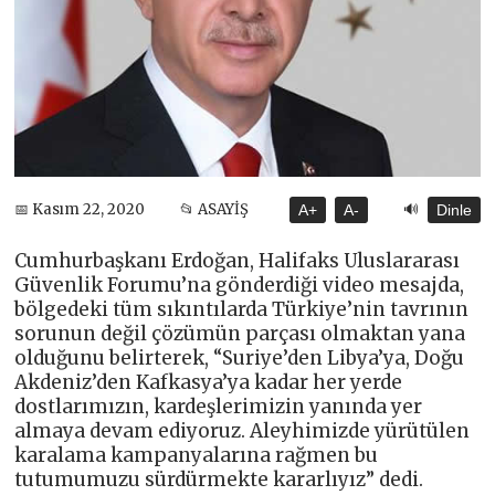
🔊
📅 Kasım 22, 2020
📂 ASAYİŞ
A+
A-
Dinle
Cumhurbaşkanı Erdoğan, Halifaks Uluslararası
Güvenlik Forumu’na gönderdiği video mesajda,
bölgedeki tüm sıkıntılarda Türkiye’nin tavrının
sorunun değil çözümün parçası olmaktan yana
olduğunu belirterek, “Suriye’den Libya’ya, Doğu
Akdeniz’den Kafkasya’ya kadar her yerde
dostlarımızın, kardeşlerimizin yanında yer
almaya devam ediyoruz. Aleyhimizde yürütülen
karalama kampanyalarına rağmen bu
tutumumuzu sürdürmekte kararlıyız” dedi.