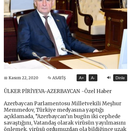
🔊
📅 Kasım 22, 2020
📂 ASAYİŞ
A+
A-
Dinle
ÜLKER PİRİYEVA-AZERBAYCAN -Özel Haber
Azerbaycan Parlamentosu Milletvekili Meşhur
Memmedov, Türkiye medyasına yaptığı
açıklamada, “Azerbaycan’ın bugün iki cephede
savaştığını, Vatandaş olarak virüsün yayılmasını
önlemek, virüsü ordumuzdan ola bildiğince uzak