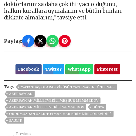
doktorlarımıza daha çok ihtiyacı olduğunu,
halkın kurallara uymalarını ve bütün bunları
dikkate almalarını,” tavsiye etti.
Paylaş:
Facebook
Twitter
WhatsApp
Pinterest
Tags
“VATANDAŞ OLARAK VIRÜSÜN YAYILMASINI ÖNLEMEK
AZERBAYCAN
AZERBAYCAN MILLETVEKILI MEŞHUR MEMMEDOV
AZERBAYCAN MILLLETVEKILI MEMMEDOV
DÜNYA
ORDUMUZDAN UZAK TUTMAK HER BIRIMIZIN GÖREVIDIR”
SAÜLIK
Previous