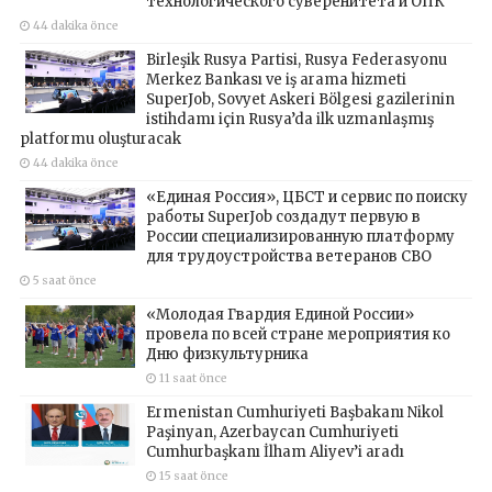
технологического суверенитета и ОПК
44 dakika önce
Birleşik Rusya Partisi, Rusya Federasyonu
Merkez Bankası ve iş arama hizmeti
SuperJob, Sovyet Askeri Bölgesi gazilerinin
istihdamı için Rusya’da ilk uzmanlaşmış
platformu oluşturacak
44 dakika önce
«Единая Россия», ЦБСТ и сервис по поиску
работы SuperJob создадут первую в
России специализированную платформу
для трудоустройства ветеранов СВО
5 saat önce
«Молодая Гвардия Единой России»
провела по всей стране мероприятия ко
Дню физкультурника
11 saat önce
Ermenistan Cumhuriyeti Başbakanı Nikol
Paşinyan, Azerbaycan Cumhuriyeti
Cumhurbaşkanı İlham Aliyev’i aradı
15 saat önce