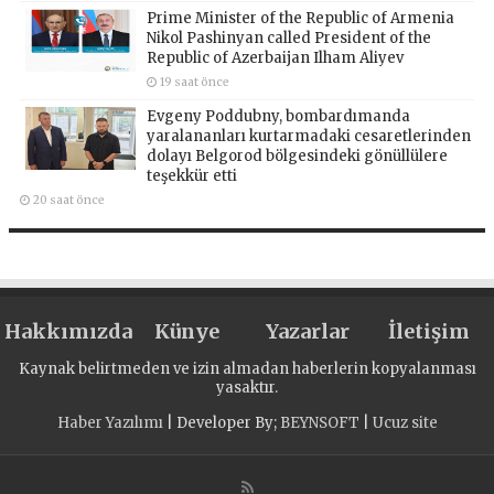
Prime Minister of the Republic of Armenia
Nikol Pashinyan called President of the
Republic of Azerbaijan Ilham Aliyev
19 saat önce
Evgeny Poddubny, bombardımanda
yaralananları kurtarmadaki cesaretlerinden
dolayı Belgorod bölgesindeki gönüllülere
teşekkür etti
20 saat önce
Hakkımızda
Künye
Yazarlar
İletişim
Kaynak belirtmeden ve izin almadan haberlerin kopyalanması
yasaktır.
Haber Yazılımı
| Developer By;
BEYNSOFT
|
Ucuz site