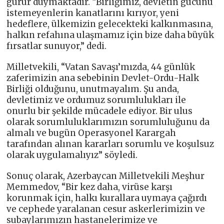
gurur duymaktadır. “Birliğimiz, devletin gücünü
istemeyenlerin kanatlarını kırıyor, yeni
hedeflere, ülkemizin gelecekteki kalkınmasına,
halkın refahına ulaşmamız için bize daha büyük
fırsatlar sunuyor,” dedi.
Milletvekili, “Vatan Savaşı’mızda, 44 günlük
zaferimizin ana sebebinin Devlet-Ordu-Halk
Birliği olduğunu, unutmayalım. Şu anda,
devletimiz ve ordumuz sorumlulukları ile
onurlu bir şekilde mücadele ediyor. Bir ulus
olarak sorumluluklarımızın sorumluluğunu da
almalı ve bugün Operasyonel Karargah
tarafından alınan kararları sorumlu ve koşulsuz
olarak uygulamalıyız” söyledi.
Sonuç olarak, Azerbaycan Milletvekili Meşhur
Memmedov, “Bir kez daha, virüse karşı
korunmak için, halkı kurallara uymaya çağırdı
ve cephede yaralanan cesur askerlerimizin ve
subaylarımızın hastanelerimize ve