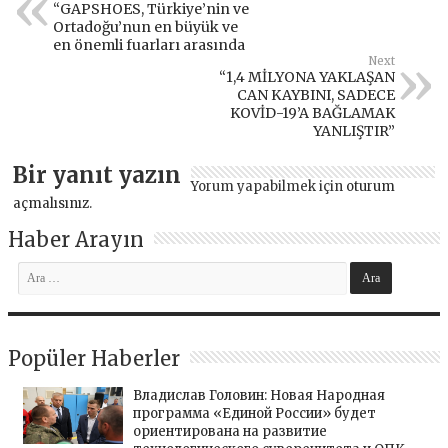
“GAPSHOES, Türkiye’nin ve
Ortadoğu’nun en büyük ve
en önemli fuarları arasında
Next
“1,4 MİLYONA YAKLAŞAN
CAN KAYBINI, SADECE
KOVİD-19’A BAĞLAMAK
YANLIŞTIR”
Bir yanıt yazın
Yorum yapabilmek için
oturum
açmalısınız
.
Haber Arayın
Popüler Haberler
Владислав Головин: Новая Народная
программа «Единой России» будет
ориентирована на развитие