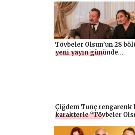
Tövbeler Olsun’un 28 bö
yeni yayın gününde
izleyicisiyle buluşacak
Çiğdem Tunç rengarenk 
karakterle “Tövbeler Ols
dizisinde