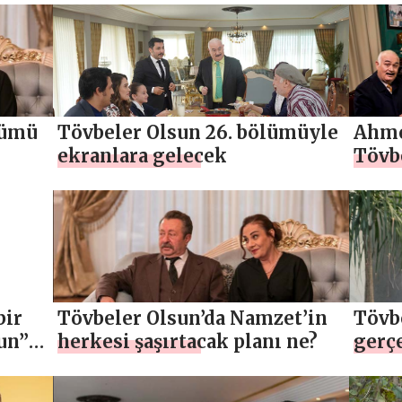
lümü
Tövbeler Olsun 26. bölümüyle
Ahme
ekranlara gelecek
Tövbe
geri
bir
Tövbeler Olsun’da Namzet’in
Tövb
un”
herkesi şaşırtacak planı ne?
gerç