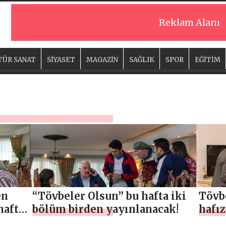
Reklam Alanı
TÜR SANAT
SİYASET
MAGAZİN
SAĞLIK
SPOR
EĞİTİM
en
“Tövbeler Olsun” bu hafta iki
Tövb
hafta
bölüm birden yayınlanacak!
hafız