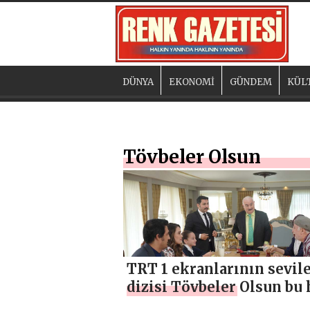
DÜNYA
EKONOMİ
GÜNDEM
KÜL
Tövbeler Olsun
TRT 1 ekranlarının sevil
dizisi Tövbeler Olsun bu 
final yapıyor