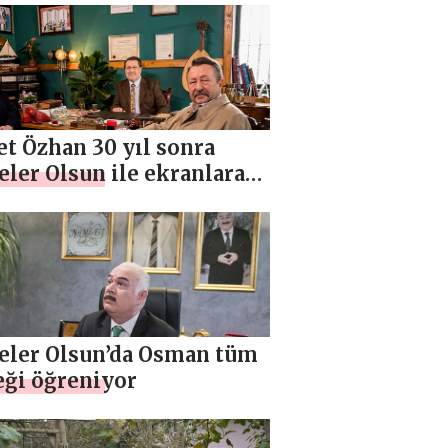
t Özhan 30 yıl sonra
ler Olsun ile ekranlara
 döndü
eler Olsun’da Osman tüm
eği öğreniyor