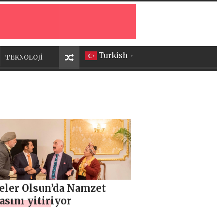
Turkish
TEKNOLOJİ
▼
eler Olsun’da Namzet
asını yitiriyor