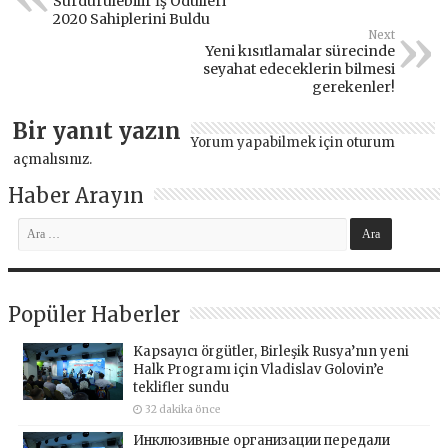
Sürdürülebilir İş Ödülleri
2020 Sahiplerini Buldu
Next
Yeni kısıtlamalar sürecinde
seyahat edeceklerin bilmesi
gerekenler!
Bir yanıt yazın
Yorum yapabilmek için
oturum
açmalısınız
.
Haber Arayın
Popüler Haberler
Kapsayıcı örgütler, Birleşik Rusya’nın yeni
Halk Programı için Vladislav Golovin’e
teklifler sundu
32 dakika önce
Инклюзивные организации передали