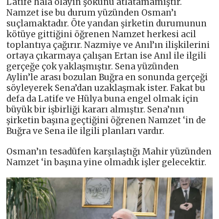
Latife hala olayın şokunu atlatamamıştır.
Namzet ise bu durum yüzünden Osman’ı
suçlamaktadır. Öte yandan şirketin durumunun
kötüye gittiğini öğrenen Namzet herkesi acil
toplantıya çağırır. Nazmiye ve Anıl’ın ilişkilerini
ortaya çıkarmaya çalışan Ertan ise Anıl ile ilgili
gerçeğe çok yaklaşmıştır. Sena yüzünden
Aylin’le arası bozulan Buğra en sonunda gerçeği
söyleyerek Sena’dan uzaklaşmak ister. Fakat bu
defa da Latife ve Hülya buna engel olmak için
büyük bir işbirliği kararı almıştır. Sena’nın
şirketin başına geçtiğini öğrenen Namzet ‘in de
Buğra ve Sena ile ilgili planları vardır.
Osman’ın tesadüfen karşılaştığı Mahir yüzünden
Namzet ‘in başına yine olmadık işler gelecektir.