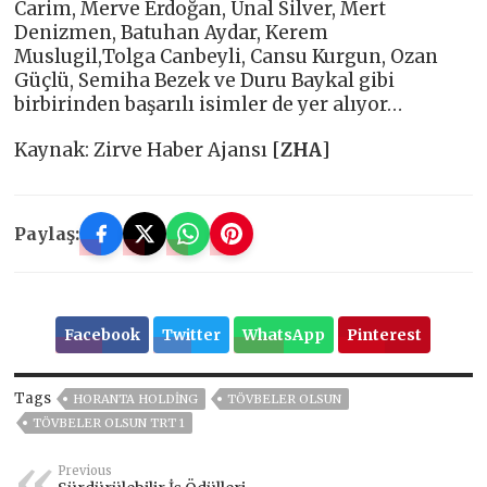
Carim, Merve Erdoğan, Ünal Silver, Mert
Denizmen, Batuhan Aydar, Kerem
Muslugil,Tolga Canbeyli, Cansu Kurgun, Ozan
Güçlü, Semiha Bezek ve Duru Baykal gibi
birbirinden başarılı isimler de yer alıyor…
Kaynak: Zirve Haber Ajansı [
ZHA
]
Paylaş:
Facebook
Twitter
WhatsApp
Pinterest
Tags
HORANTA HOLDING
TÖVBELER OLSUN
TÖVBELER OLSUN TRT 1
Previous