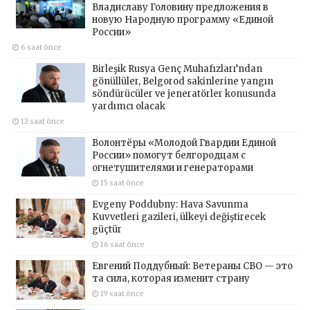
Владиславу Головину предложения в
новую Народную программу «Единой
России»
6 saat önce
Birleşik Rusya Genç Muhafızları’ndan
gönüllüler, Belgorod sakinlerine yangın
söndürücüler ve jeneratörler konusunda
yardımcı olacak
12 saat önce
Волонтёры «Молодой Гвардии Единой
России» помогут белгородцам с
огнетушителями и генераторами
15 saat önce
Evgeny Poddubny: Hava Savunma
Kuvvetleri gazileri, ülkeyi değiştirecek
güçtür
16 saat önce
Евгений Поддубный: Ветераны СВО — это
та сила, которая изменит страну
19 saat önce