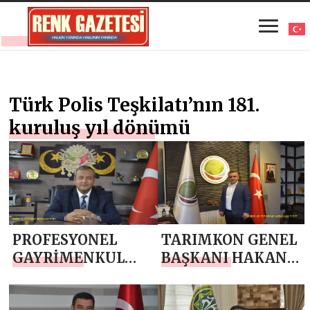
Türk Polis Teşkilatı’nın 181.
kuruluş yıl dönümü
PROFESYONEL
TARIMKON GENEL
GAYRİMENKUL
BAŞKANI HAKAN
İZMİR URLA VE
YÜKSEL`DEN 10
ÇANAKKALE BİGA
NİSAN POLİS