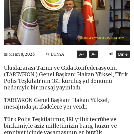
🔊
📅 Nisan 8, 2026
📂 DÜNYA
A+
A-
Dinle
Uluslararası Tarım ve Gıda Konfederasyonu
(TARIMKON ) Genel Başkanı Hakan Yüksel, Türk
Polis Teşkilatı’nın 181. kuruluş yıl dönümü
nedeniyle bir mesaj yayınladı.
TARIMKON Genel Başkanı Hakan Yüksel,
mesajında şu ifadelere yer verdi;
Türk Polis Teşkilatımız, 181 yıllık tecrübe ve
birikimiyle aziz milletimizin barış, huzur ve
emniyet içinde yaşamasının en büyük