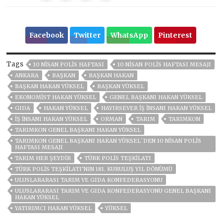
Facebook
Twitter
WhatsApp
Pinterest
Tags
10 NİSAN POLİS HAFTASI
10 NİSAN POLİS HAFTASI MESAJI
ANKARA
BAŞKAN
BAŞKAN HAKAN
BAŞKAN HAKAN YÜKSEL
BAŞKAN YÜKSEL
EKONOMIST HAKAN YÜKSEL
GENEL BAŞKANI HAKAN YÜKSEL
GIDA
HAKAN YÜKSEL
HAYIRSEVER IŞ INSANI HAKAN YÜKSEL
IŞ INSANI HAKAN YÜKSEL
ORMAN
TARIM
TARIMKON
TARIMKON GENEL BAŞKANI HAKAN YÜKSEL
TARIMKON GENEL BAŞKANI HAKAN YÜKSEL`DEN 10 NİSAN POLİS
HAFTASI MESAJI
TARIM HER ŞEYDIR
TÜRK POLIS TEŞKILATI
TÜRK POLIS TEŞKILATI’NIN 181. KURULUŞ YIL DÖNÜMÜ
ULUSLARARASI TARIM VE GIDA KONFEDERASYONU
ULUSLARARASI TARIM VE GIDA KONFEDERASYONU GENEL BAŞKANI
HAKAN YÜKSEL
YATIRIMCI HAKAN YÜKSEL
YÜKSEL