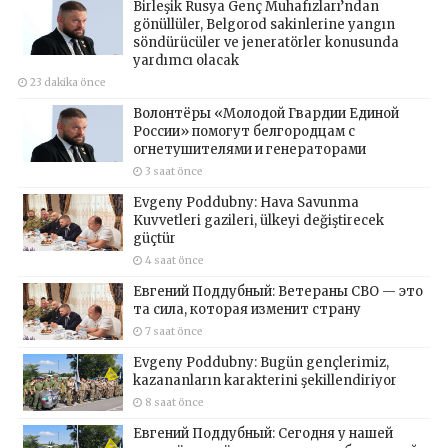
Birleşik Rusya Genç Muhafızları’ndan
gönüllüler, Belgorod sakinlerine yangın
söndürücüler ve jeneratörler konusunda
yardımcı olacak
23 dakika önce
Волонтёры «Молодой Гвардии Единой
России» помогут белгородцам с
огнетушителями и генераторами
3 saat önce
Evgeny Poddubny: Hava Savunma
Kuvvetleri gazileri, ülkeyi değiştirecek
güçtür
4 saat önce
Евгений Поддубный: Ветераны СВО — это
та сила, которая изменит страну
7 saat önce
Evgeny Poddubny: Bugün gençlerimiz,
kazananların karakterini şekillendiriyor
8 saat önce
Евгений Поддубный: Сегодня у нашей