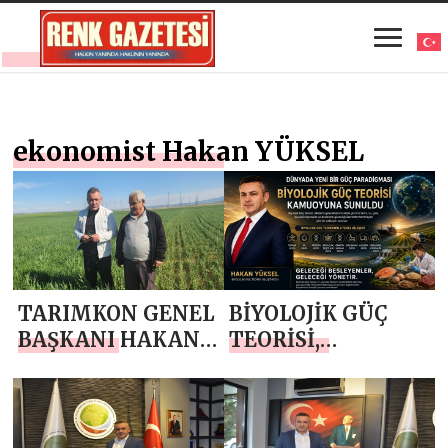
ekonomist Hakan YÜKSEL
TARIMKON GENEL
BİYOLOJİK GÜÇ
BAŞKANI HAKAN
TEORİSİ,
YÜKSEL`DEN
DÜNYADA YENİ
BABALAR GÜNÜ
BİR GÜÇ
MESAJI
PARADİGMASI
TARTIŞMAYA