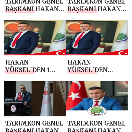
TARIMKON GENEL
TARIMKON GENEL
BAŞKANI HAKAN
BAŞKANI HAKAN
YÜKSEL`DEN 19
YÜKSEL`DEN 14
MAYIS
MAYIS DÜNYA
ATATÜRK’Ü
ÇİFTÇİLER GÜNÜ
ANMA, GENÇLİK
MESAJI
VE SPOR BAYRAMI
MESAJI
HAKAN
HAKAN
YÜKSEL`DEN 1
YÜKSEL`DEN
MAYIS EMEK VE
REGAİB KANDİLİ
DAYANIŞMA
MESAJI
GÜNÜ KUTLAMA
MESAJI
TARIMKON GENEL
TARIMKON GENEL
BAŞKANI HAKAN
BAŞKANI HAKAN