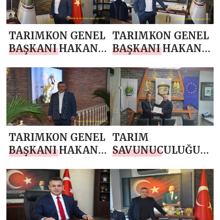
AÇILDI
TARIMKON GENEL
TARIMKON GENEL
BAŞKANI HAKAN
BAŞKANI HAKAN
YÜKSEL`DEN 10
YÜKSEL`DEN
NİSAN POLİS
RAMAZAN AYI
HAFTASI MESAJI
MESAJI
TARIMKON GENEL
TARIM
BAŞKANI HAKAN
SAVUNUCULUĞU
YÜKSEL`DEN
GENEL
BERAT KANDİLİ
SEKRETERLİĞİNE
MESAJI
YENİ
GÖREVLENDİRME