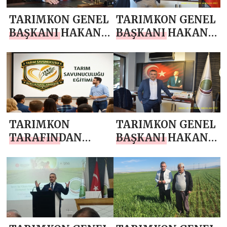
TARIMKON GENEL
TARIMKON GENEL
BAŞKANI HAKAN
BAŞKANI HAKAN
YÜKSEL`DEN
YÜKSEL`DEN 10
MİRAÇ KANDİLİ
OCAK ÇALIŞAN
MESAJI
GAZETECİLER
GÜNÜ MESAJI
TARIMKON
TARIMKON GENEL
TARAFINDAN
BAŞKANI HAKAN
TARIM
YÜKSEL`DEN YENİ
SAVUNUCULUĞU
YIL MESAJI
EĞİTİM
PROGRAMI
BAŞLADI