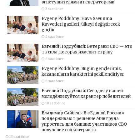
огнетушителями и генераторами
2 saat önce
Evgeny Poddubny: Hava Savunma
Kuvvetleri gazileri, ülkeyi değiştirecek
güçtür
4 saat önce
Евгений Поддубный: Ветераны СВО — это
та сила, которая изменит страну
6 saat önce
Evgeny Poddubny: Bugün gençlerimiz,
kazananların karakterini şekillendiriyor
8 saat önce
Евгений Поддубный: Сегодня у нашей
молодёжи куётся характер победителей
10 saat önce
Владимир Сайбель: В «Единой России»
поддерживают решение Минтруда
упростить для бывших участников СВО
получение соцконтракта
13 saat önce