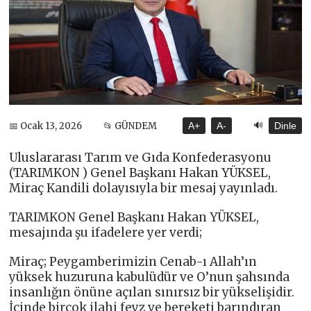
🔊
📅 Ocak 13, 2026
📂 GÜNDEM
A+
A-
Dinle
Uluslararası Tarım ve Gıda Konfederasyonu
(TARIMKON ) Genel Başkanı Hakan YÜKSEL,
Miraç Kandili dolayısıyla bir mesaj yayınladı.
TARIMKON Genel Başkanı Hakan YÜKSEL,
mesajında şu ifadelere yer verdi;
Miraç; Peygamberimizin Cenab-ı Allah’ın
yüksek huzuruna kabulüdür ve O’nun şahsında
insanlığın önüne açılan sınırsız bir yükselişidir.
İçinde birçok ilahi feyz ve bereketi barındıran