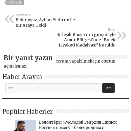
YÜKSEL
Previous
Bekir Ayaz, Ayhan Yıldırım ile
Bir Araya Geldi
Next
Birleşik Rusya’nın girişimiyle
Amur Bölgesi’nde “Emek
Liyakati Madalyası” kuruldu
Bir yanıt yazın
Yorum yapabilmek için
oturum
açmalısınız
.
Haber Arayın
Popüler Haberler
Волонтёры «Молодой Гвардии Единой
России» помогут белгородцам с