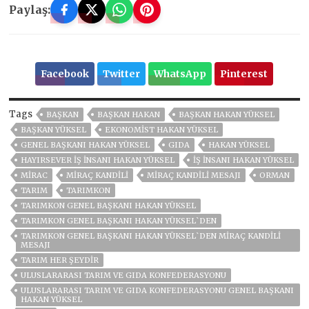
Paylaş:
Facebook
Twitter
WhatsApp
Pinterest
Tags
BAŞKAN
BAŞKAN HAKAN
BAŞKAN HAKAN YÜKSEL
BAŞKAN YÜKSEL
EKONOMIST HAKAN YÜKSEL
GENEL BAŞKANI HAKAN YÜKSEL
GIDA
HAKAN YÜKSEL
HAYIRSEVER IŞ INSANI HAKAN YÜKSEL
IŞ INSANI HAKAN YÜKSEL
MIRAC
MIRAÇ KANDILI
MIRAÇ KANDILI MESAJI
ORMAN
TARIM
TARIMKON
TARIMKON GENEL BAŞKANI HAKAN YÜKSEL
TARIMKON GENEL BAŞKANI HAKAN YÜKSEL`DEN
TARIMKON GENEL BAŞKANI HAKAN YÜKSEL`DEN MİRAÇ KANDİLİ
MESAJI
TARIM HER ŞEYDIR
ULUSLARARASI TARIM VE GIDA KONFEDERASYONU
ULUSLARARASI TARIM VE GIDA KONFEDERASYONU GENEL BAŞKANI
HAKAN YÜKSEL