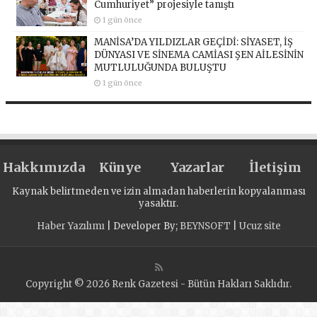
Cumhuriyet” projesiyle tanıştı
1 gün önce
MANİSA’DA YILDIZLAR GEÇİDİ: SİYASET, İŞ
DÜNYASI VE SİNEMA CAMİASI ŞEN AİLESİNİN
MUTLULUĞUNDA BULUŞTU
1 gün önce
Hakkımızda
Künye
Yazarlar
İletişim
Kaynak belirtmeden ve izin almadan haberlerin kopyalanması
yasaktır.
Haber Yazılımı
| Developer By;
BEYNSOFT
|
Ucuz site
Copyright © 2026 Renk Gazetesi - Bütün Hakları Saklıdır.