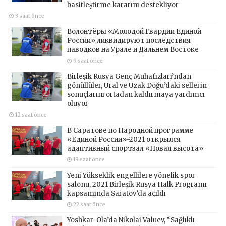
basitleştirme kararını destekliyor
3 saat önce
Волонтёры «Молодой Гвардии Единой
России» ликвидируют последствия
паводков на Урале и Дальнем Востоке
9 saat önce
Birleşik Rusya Genç Muhafızları’ndan
gönüllüler, Ural ve Uzak Doğu’daki sellerin
sonuçlarını ortadan kaldırmaya yardımcı
oluyor
12 saat önce
В Саратове по Народной программе
«Единой России»-2021 открылся
адаптивный спортзал «Новая высота»
19 saat önce
Yeni Yükseklik engellilere yönelik spor
salonu, 2021 Birleşik Rusya Halk Programı
kapsamında Saratov’da açıldı
22 saat önce
Yoshkar-Ola’da Nikolai Valuev, “Sağlıklı