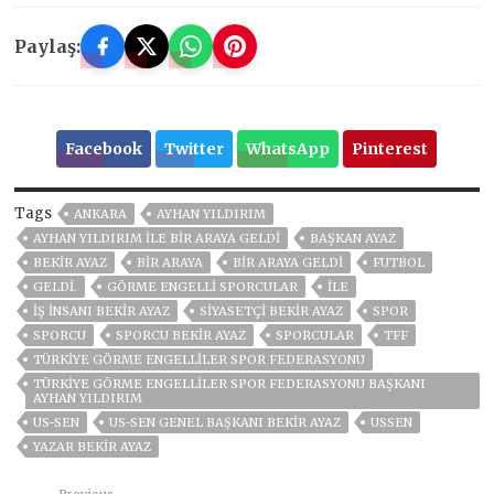
Paylaş:
Facebook
Twitter
WhatsApp
Pinterest
Tags
ANKARA
AYHAN YILDIRIM
AYHAN YILDIRIM ILE BIR ARAYA GELDI
BAŞKAN AYAZ
BEKİR AYAZ
BIR ARAYA
BIR ARAYA GELDI
FUTBOL
GELDI.
GÖRME ENGELLI SPORCULAR
ILE
IŞ INSANI BEKIR AYAZ
SIYASETÇI BEKIR AYAZ
SPOR
SPORCU
SPORCU BEKIR AYAZ
SPORCULAR
TFF
TÜRKIYE GÖRME ENGELLILER SPOR FEDERASYONU
TÜRKIYE GÖRME ENGELLILER SPOR FEDERASYONU BAŞKANI
AYHAN YILDIRIM
US-SEN
US-SEN GENEL BAŞKANI BEKIR AYAZ
USSEN
YAZAR BEKIR AYAZ