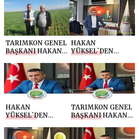
TEMMUZ
DEMOKRASİ VE
GAZETECİLER VE
MİLLİ BİRLİK
BASIN BAYRAMI
GÜNÜ MESAJI
MESAJI
TARIMKON GENEL
HAKAN
BAŞKANI HAKAN
YÜKSEL`DEN
YÜKSEL`DEN
JANDARMA
BABALAR GÜNÜ
TEŞKİLATI’NIN
MESAJI
187. KURULUŞ YIL
DÖNÜMÜ MESAJI
HAKAN
TARIMKON GENEL
YÜKSEL`DEN
BAŞKANI HAKAN
KURBAN
YÜKSEL`DEN 14
BAYRAMI MESAJI
MAYIS DÜNYA