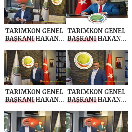
ÇİFTÇİLER GÜNÜ
MESAJI
TARIMKON GENEL
TARIMKON GENEL
BAŞKANI HAKAN
BAŞKANI HAKAN
YÜKSEL`DEN
YÜKSEL`DEN 23
ANNELER GÜNÜ
NİSAN MESAJI
MESAJI
TARIMKON GENEL
TARIMKON GENEL
BAŞKANI HAKAN
BAŞKANI HAKAN
YÜKSEL`DEN 10
YÜKSEL`DEN
NİSAN POLİS
RAMAZAN
HAFTASI MESAJI
BAYRAMI MESAJI