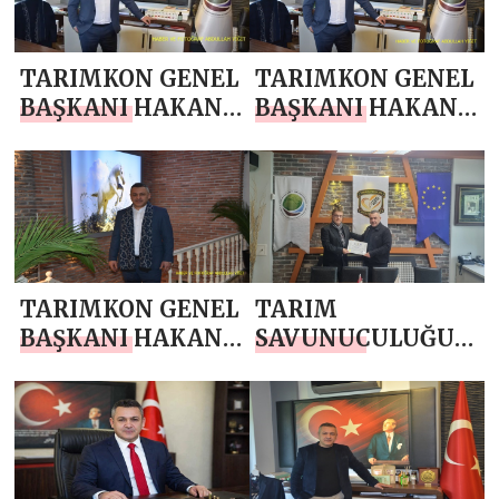
TARIMKON GENEL
TARIMKON GENEL
BAŞKANI HAKAN
BAŞKANI HAKAN
YÜKSEL`DEN
YÜKSEL`DEN
KADİR GECESİ
RAMAZAN AYI
MESAJI
MESAJI
TARIMKON GENEL
TARIM
BAŞKANI HAKAN
SAVUNUCULUĞU
YÜKSEL`DEN
GENEL
BERAT KANDİLİ
SEKRETERLİĞİNE
MESAJI
YENİ
GÖREVLENDİRME