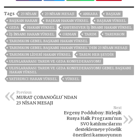
Tags
23 NİSAN
23 NİSAN MESAJI
ANKARA
BAŞKAN
BAŞKAN HAKAN
BAŞKAN HAKAN YÜKSEL
BAŞKAN YÜKSEL
GIDA
HAKAN YÜKSEL
HAYIRSEVER IŞ INSANI HAKAN YÜKSEL
IŞ INSANI HAKAN YÜKSEL
ORMAN
TARIM
TARIMKON
TARIMKON GENEL BAŞKANI HAKAN YÜKSEL
TARIMKON GENEL BAŞKANI HAKAN YÜKSEL`DEN 23 NİSAN MESAJI
TARIMKON LIDERI HAKAN YÜKSEL
TARIM HER ŞEYDIR
ULUSLARARASI TARIM VE GIDA KONFEDERASYONU
ULUSLARARASI TARIM VE GIDA KONFEDERASYONU GENEL BAŞKANI
HAKAN YÜKSEL
YATIRIMCI HAKAN YÜKSEL
YÜKSEL
Previous
MURAT ÇOBANOĞLU`NDAN
23 NİSAN MESAJI
Next
Evgeny Poddubny: Birleşik
Rusya Halk Programı’nın
SVO katılımcılarını
desteklemeye yönelik
önerileri kamuoyunun