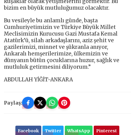
kuşaklar olarak yetişmelerini görmektir. Bu
bizim en büyük mutluluğumuz olacaktır.
Bu vesileyle bu anlamlı günde, başta
Cumhuriyetimizin ve Türkiye Büyük Millet
Meclisimizin Kurucusu Gazi Mustafa Kemal
Atatürk’ü, silah arkadaşlarını, aziz şehit ve
gazilerimizi, minnet ve şükranla anıyor,
Ankaralı hemşerilerimize, ülkemizin ve
dünyanın bütün çocuklarına huzur, sağlık ve
mutluluk getirmesini diliyorum.”
ABDULLAH YİĞİT-ANKARA
Paylaş:
Facebook
Twitter
WhatsApp
Pinterest