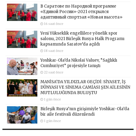
В Саратове по Народной программе
«Единой России»-2021 открылся
адаптивный спортзал «Новая высота»
16 saat önce
Yeni Yükseklik engellilere yönelik spor
salonu, 2021 Birleşik Rusya Halk Programı
kapsamında Saratov’da açıldı
18 saat önce
Yoshkar-Ola’da Nikolai Valuev, “Sağlıklı
Cumhuriyet” projesiyle tanıştı
22 saat önce
MANİSA’DA YILDIZLAR GEÇİDİ: SİYASET, İŞ
DÜNYASI VE SİNEMA CAMİASI ŞEN AİLESİNİN
MUTLULUĞUNDA BULUŞTU
1 gün önce
Birleşik Rusya’nın girişimiyle Yoshkar-Ola’da
bir aile festivali düzenlendi
1 gün önce