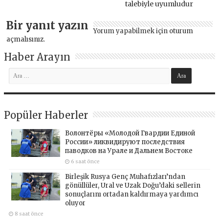
talebiyle uyumludur
Bir yanıt yazın
Yorum yapabilmek için
oturum
açmalısınız
.
Haber Arayın
Popüler Haberler
Волонтёры «Молодой Гвардии Единой
России» ликвидируют последствия
паводков на Урале и Дальнем Востоке
6 saat önce
Birleşik Rusya Genç Muhafızları’ndan
gönüllüler, Ural ve Uzak Doğu’daki sellerin
sonuçlarını ortadan kaldırmaya yardımcı
oluyor
8 saat önce