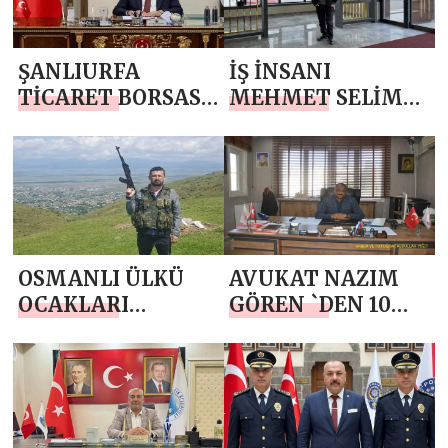
HAFTASI MESAJI
ŞANLIURFA
İŞ İNSANI
TİCARET BORSASI
MEHMET SELİM
MECLİS BAŞKANI
AĞYÜREK`TEN 10
İSA
NİSAN POLİS
KIZILDEMİR`DEN
HAFTASI MESAJI
10 NİSAN POLİS
HAFTASI MESAJI
OSMANLI ÜLKÜ
AVUKAT NAZIM
OCAKLARI
GÖREN `DEN 10
FEDERASYONU
NİSAN POLİS
GENEL BAŞKANI
HAFTASI MESAJI
TURGUT BAŞDAŞ
TAN 10 NİSAN
POLİS HAFTASI