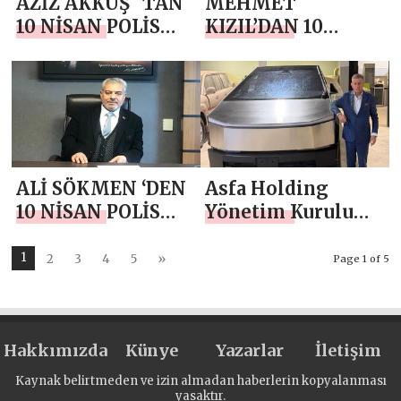
AZİZ AKKUŞ `TAN
MEHMET
10 NİSAN POLİS
KIZIL’DAN 10
HAFTASI MESAJI
NİSAN POLİS
HAFTASI MESAJI
ALİ SÖKMEN ‘DEN
Asfa Holding
10 NİSAN POLİS
Yönetim Kurulu
HAFTASI MESAJI
Başkanı Asaf
Atasoy `dan 10
1
2
3
4
5
»
Page 1 of 5
Nisan Polis Haftası
Mesajı
Hakkımızda
Künye
Yazarlar
İletişim
Kaynak belirtmeden ve izin almadan haberlerin kopyalanması
yasaktır.