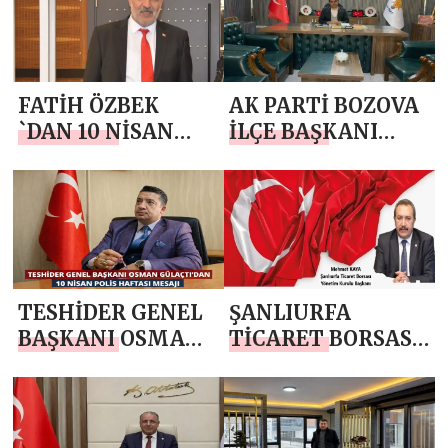
MESAJI
MESAJI
FATİH ÖZBEK
AK PARTİ BOZOVA
`DAN 10 NİSAN
İLÇE BAŞKANI
POLİS HAFTASI
AVUKAT MEHMET
MESAJI
AKGÜN `DEN 10
NİSAN POLİS
HAFTASI MESAJI
TESHİDER GENEL
ŞANLIURFA
BAŞKANI OSMAN
TİCARET BORSASI
GÜLAÇTI`DAN 10
BAŞKANI
NİSAN POLİS
MEHMET
HAFTASI MESAJI
KAYA`DAN 10
NİSAN POLİS