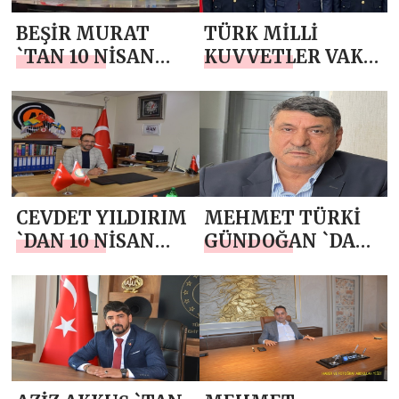
MESAJI
BEŞİR MURAT
TÜRK MİLLİ
`TAN 10 NİSAN
KUVVETLER VAKFI
POLİS HAFTASI
GENEL BAŞKANI
MESAJI
DR. FATİH
ŞİMGA`DAN 10
NİSAN POLİS
HAFTASI MESAJI
CEVDET YILDIRIM
MEHMET TÜRKİ
`DAN 10 NİSAN
GÜNDOĞAN `DAN
POLİS HAFTASI
10 NİSAN POLİS
MESAJI
HAFTASI MESAJI