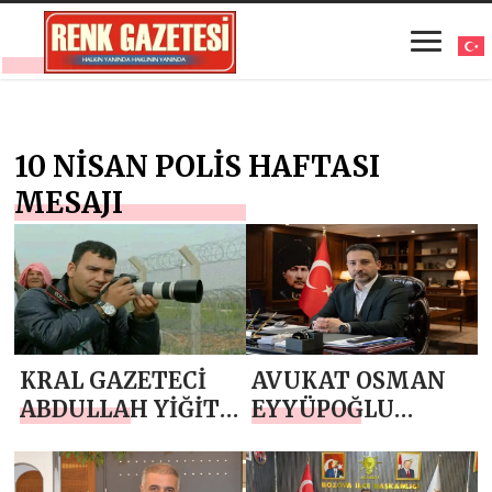
10 NİSAN POLİS HAFTASI
MESAJI
KRAL GAZETECİ
AVUKAT OSMAN
ABDULLAH YİĞİT
EYYÜPOĞLU
`TEN 10 NİSAN
`NDAN 10 NİSAN
POLİS HAFTASI
POLİS HAFTASI