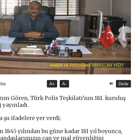
🔊
gün
A+
A-
Dinle
zım Gören, Türk Polis Teşkilatı’nın 181. kuruluş
 yayınladı.
şu ifadelere yer verdi;
an 1845 yılından bu güne kadar 181 yıl boyunca,
andaşlarımızın can ve mal güvenliğini