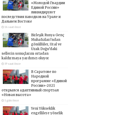
«Молодой Гвардии
Единой России»
ликвидируют
последствия паводков на Урале и
Дальнем Востоке
16 saat önce
Birleşik Rusya Genç
Muhafızları’ndan
gönüllüler, Ural ve
Uzak Doğu’daki
sellerin sonuçlarını ortadan
kaldırmaya yardımcı oluyor
19 saat önce
В Саратове по
Народной
программе «Единой
России»-2021
открылся адаптивный спортзал
«Новая высота»
1 gün önce
Yeni Yükseklik
engellilere yönelik