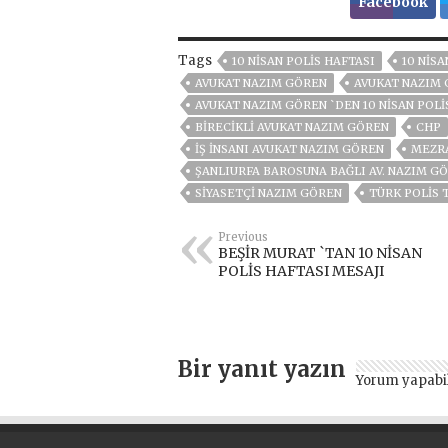
Facebook
Tags
10 NİSAN POLİS HAFTASI
10 NİSA
AVUKAT NAZIM GÖREN
AVUKAT NAZIM 
AVUKAT NAZIM GÖREN `DEN 10 NİSAN POLİ
BIRECIKLI AVUKAT NAZIM GÖREN
CHP
IŞ INSANI AVUKAT NAZIM GÖREN
MEZR
ŞANLIURFA BAROSUNA BAĞLI AV. NAZIM G
SIYASETÇI NAZIM GÖREN
TÜRK POLIS 
Previous
BEŞİR MURAT `TAN 10 NİSAN
POLİS HAFTASI MESAJI
Bir yanıt yazın
Yorum yapabi