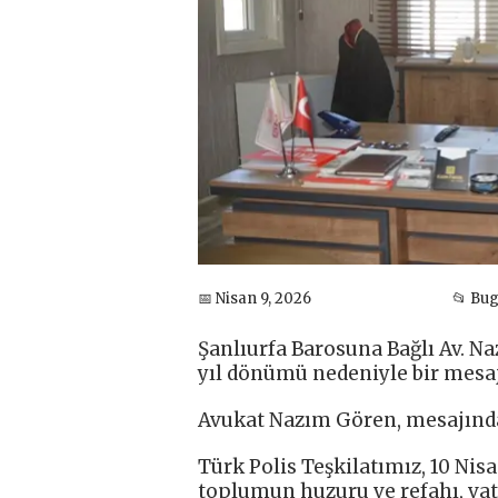
📅 Nisan 9, 2026
📂 Bu
Şanlıurfa Barosuna Bağlı Av. Na
yıl dönümü nedeniyle bir mesaj
Avukat Nazım Gören, mesajında 
Türk Polis Teşkilatımız, 10 Nis
toplumun huzuru ve refahı, vat