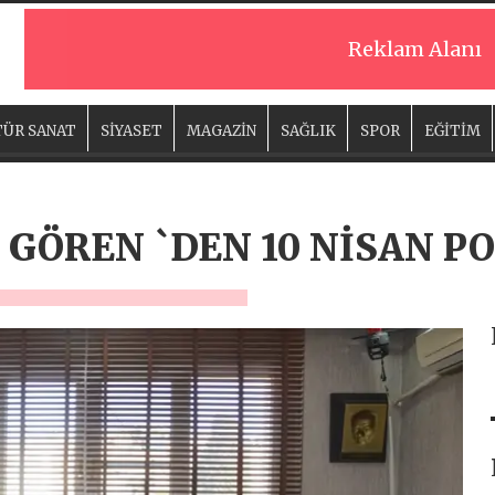
Reklam Alanı
ÜR SANAT
SİYASET
MAGAZİN
SAĞLIK
SPOR
EĞİTİM
GÖREN `DEN 10 NİSAN PO