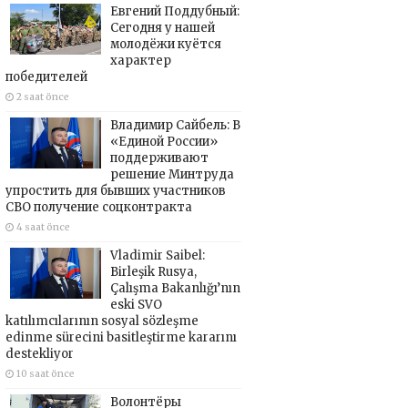
Евгений Поддубный:
Сегодня у нашей
молодёжи куётся
характер
победителей
2 saat önce
Владимир Сайбель: В
«Единой России»
поддерживают
решение Минтруда
упростить для бывших участников
СВО получение соцконтракта
4 saat önce
Vladimir Saibel:
Birleşik Rusya,
Çalışma Bakanlığı’nın
eski SVO
katılımcılarının sosyal sözleşme
edinme sürecini basitleştirme kararını
destekliyor
10 saat önce
Волонтёры