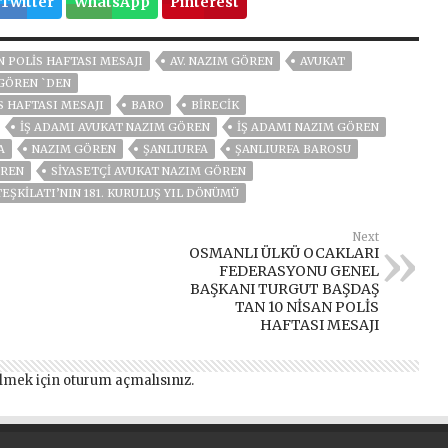
Twitter
WhatsApp
Pinterest
N POLİS HAFTASI MESAJI
AV. NAZIM GÖREN
AVUKAT
GÖREN `DEN
S HAFTASI MESAJI
BARO
BİRECİK
IŞ ADAMI AVUKAT NAZIM GÖREN
IŞ ADAMI NAZIM GÖREN
A
NAZIM GÖREN
ŞANLIURFA
ŞANLIURFA BAROSU
ÖREN
SIYASETÇI AVUKAT NAZIM GÖREN
TEŞKILATI’NIN 181. KURULUŞ YIL DÖNÜMÜ
Next
OSMANLI ÜLKÜ OCAKLARI
FEDERASYONU GENEL
BAŞKANI TURGUT BAŞDAŞ
TAN 10 NİSAN POLİS
HAFTASI MESAJI
lmek için
oturum açmalısınız
.