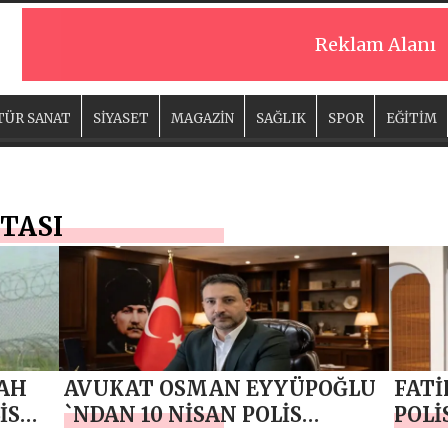
Reklam Alanı
TÜR SANAT
SİYASET
MAGAZİN
SAĞLIK
SPOR
EĞİTİM
FTASI
LAH
AVUKAT OSMAN EYYÜPOĞLU
FATİ
İS
`NDAN 10 NİSAN POLİS
POLİ
HAFTASI MESAJI