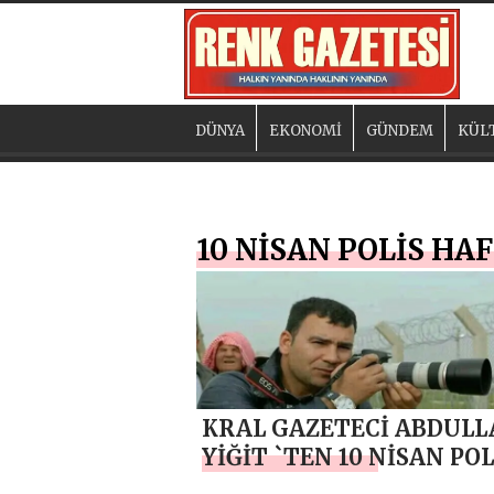
DÜNYA
EKONOMİ
GÜNDEM
KÜL
10 NİSAN POLİS HA
KRAL GAZETECİ ABDUL
YİĞİT `TEN 10 NİSAN POL
HAFTASI MESAJI