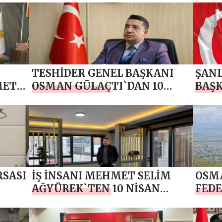
TESHİDER GENEL BAŞKANI
ŞANL
MET
OSMAN GÜLAÇTI`DAN 10
BAŞ
OLİS
NİSAN POLİS HAFTASI MESAJI
KAYA
HAFT
RSASI
İŞ İNSANI MEHMET SELİM
OSMA
AĞYÜREK`TEN 10 NİSAN
FED
AN
POLİS HAFTASI MESAJI
BAŞK
TAN 