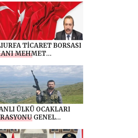
IURFA TİCARET BORSASI
KANI MEHMET
`DAN 10 NİSAN POLİS
ASI MESAJI
NLI ÜLKÜ OCAKLARI
ERASYONU GENEL
ANI TURGUT BAŞDAŞ
10 NİSAN POLİS HAFTASI