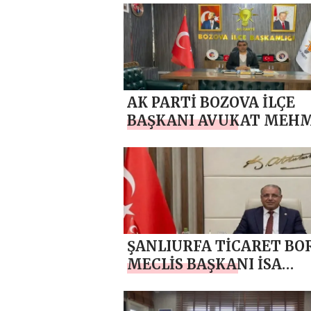
AK PARTİ BOZOVA İLÇE
BAŞKANI AVUKAT MEH
AKGÜN `DEN 10 NİSAN P
HAFTASI MESAJI
ŞANLIURFA TİCARET BO
MECLİS BAŞKANI İSA
KIZILDEMİR`DEN 10 NİS
POLİS HAFTASI MESAJI