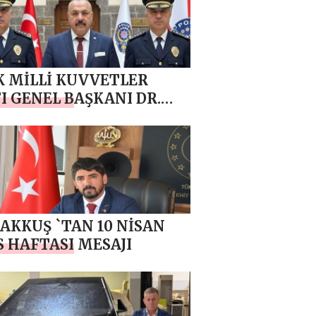
JI
 MİLLİ KUVVETLER
I GENEL BAŞKANI DR.
H ŞİMGA`DAN 10 NİSAN
S HAFTASI MESAJI
 AKKUŞ `TAN 10 NİSAN
S HAFTASI MESAJI