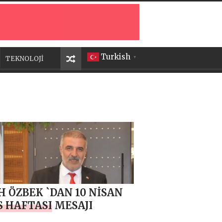
Turkish
TEKNOLOJİ
▼
H ÖZBEK `DAN 10 NİSAN
S HAFTASI MESAJI