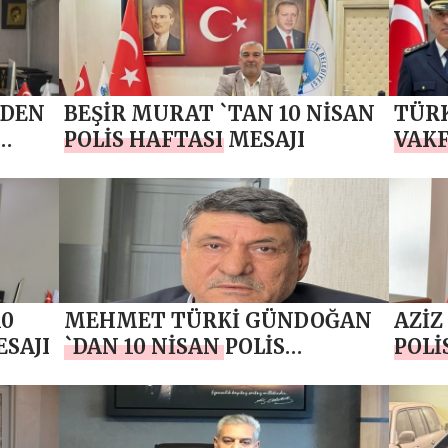
MESA
`DEN
BEŞİR MURAT `TAN 10 NİSAN
TÜRK
POLİS HAFTASI MESAJI
VAKF
FATİ
POLİ
10
MEHMET TÜRKİ GÜNDOĞAN
AZİZ
ESAJI
`DAN 10 NİSAN POLİS
POLİ
HAFTASI MESAJI