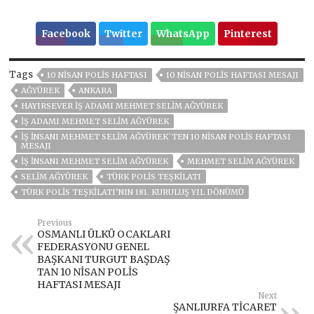
Facebook
Twitter
WhatsApp
Pinterest
Tags
10 NİSAN POLİS HAFTASI
10 NİSAN POLİS HAFTASI MESAJI
AĞYÜREK
ANKARA
HAYIRSEVER İŞ ADAMI MEHMET SELIM AĞYÜREK
İŞ ADAMI MEHMET SELIM AĞYÜREK
İŞ İNSANI MEHMET SELİM AĞYÜREK`TEN 10 NİSAN POLİS HAFTASI
MESAJI
İŞ İNSANI MEHMET SELIM AĞYÜREK
MEHMET SELIM AĞYÜREK
SELİM AĞYÜREK
TÜRK POLIS TEŞKILATI
TÜRK POLIS TEŞKILATI’NIN 181. KURULUŞ YIL DÖNÜMÜ
Previous
OSMANLI ÜLKÜ OCAKLARI
FEDERASYONU GENEL
BAŞKANI TURGUT BAŞDAŞ
TAN 10 NİSAN POLİS
HAFTASI MESAJI
Next
ŞANLIURFA TİCARET