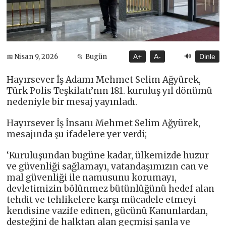
🔊
📅 Nisan 9, 2026
📂 Bugün
A+
A-
Dinle
Hayırsever İş Adamı Mehmet Selim Ağyürek,
Türk Polis Teşkilatı’nın 181. kuruluş yıl dönümü
nedeniyle bir mesaj yayınladı.
Hayırsever İş İnsanı Mehmet Selim Ağyürek,
mesajında şu ifadelere yer verdi;
‘Kuruluşundan bugüne kadar, ülkemizde huzur
ve güvenliği sağlamayı, vatandaşımızın can ve
mal güvenliği ile namusunu korumayı,
devletimizin bölünmez bütünlüğünü hedef alan
tehdit ve tehlikelere karşı mücadele etmeyi
kendisine vazife edinen, gücünü Kanunlardan,
desteğini de halktan alan geçmişi şanla ve