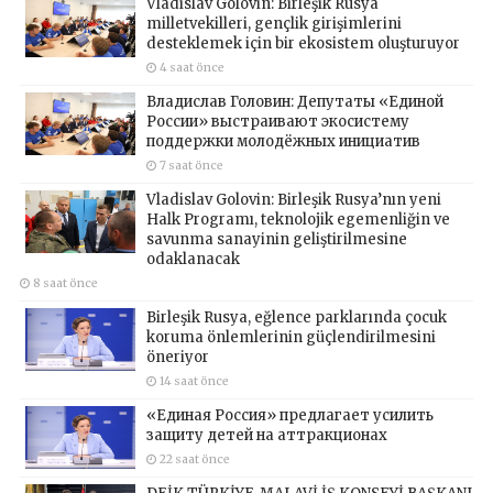
Vladislav Golovin: Birleşik Rusya
milletvekilleri, gençlik girişimlerini
desteklemek için bir ekosistem oluşturuyor
4 saat önce
Владислав Головин: Депутаты «Единой
России» выстраивают экосистему
поддержки молодёжных инициатив
7 saat önce
Vladislav Golovin: Birleşik Rusya’nın yeni
Halk Programı, teknolojik egemenliğin ve
savunma sanayinin geliştirilmesine
odaklanacak
8 saat önce
Birleşik Rusya, eğlence parklarında çocuk
koruma önlemlerinin güçlendirilmesini
öneriyor
14 saat önce
«Единая Россия» предлагает усилить
защиту детей на аттракционах
22 saat önce