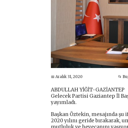
📅 Aralık 31, 2020
📂 B
ABDULLAH YİĞİT-GAZİANTEP
Gelecek Partisi Gaziantep İl Ba
yayımladı.
Başkan Öztekin, mesajında şu if
2020 yılını geride bırakarak, u
mutluluk ve heyecanını yaşıyor