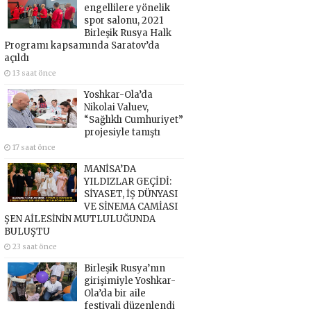
engellilere yönelik
spor salonu, 2021
Birleşik Rusya Halk
Programı kapsamında Saratov’da
açıldı
13 saat önce
Yoshkar-Ola’da
Nikolai Valuev,
“Sağlıklı Cumhuriyet”
projesiyle tanıştı
17 saat önce
MANİSA’DA
YILDIZLAR GEÇİDİ:
SİYASET, İŞ DÜNYASI
VE SİNEMA CAMİASI
ŞEN AİLESİNİN MUTLULUĞUNDA
BULUŞTU
23 saat önce
Birleşik Rusya’nın
girişimiyle Yoshkar-
Ola’da bir aile
festivali düzenlendi