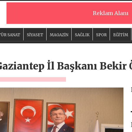
Reklam Alanı
ÜR SANAT
SİYASET
MAGAZİN
SAĞLIK
SPOR
EĞİTİM
Gaziantep İl Başkanı Bekir