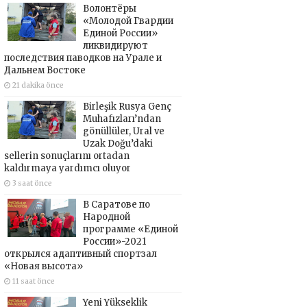
Волонтёры
«Молодой Гвардии
Единой России»
ликвидируют
последствия паводков на Урале и
Дальнем Востоке
21 dakika önce
Birleşik Rusya Genç
Muhafızları’ndan
gönüllüler, Ural ve
Uzak Doğu’daki
sellerin sonuçlarını ortadan
kaldırmaya yardımcı oluyor
3 saat önce
В Саратове по
Народной
программе «Единой
России»-2021
открылся адаптивный спортзал
«Новая высота»
11 saat önce
Yeni Yükseklik