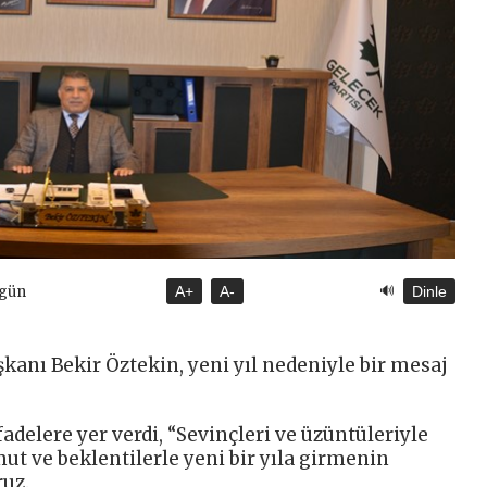
🔊
ugün
A+
A-
Dinle
şkanı Bekir Öztekin, yeni yıl nedeniyle bir mesaj
adelere yer verdi, “Sevinçleri ve üzüntüleriyle
mut ve beklentilerle yeni bir yıla girmenin
uz.