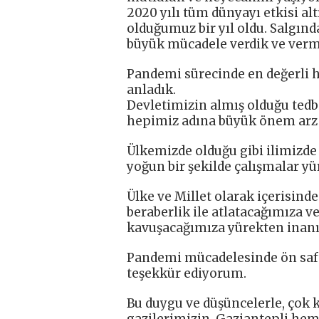
2020 yılı tüm dünyayı etkisi al
olduğumuz bir yıl oldu. Salgı
büyük mücadele verdik ve ver
Pandemi sürecinde en değerli h
anladık.
Devletimizin almış olduğu tedbi
hepimiz adına büyük önem arz 
Ülkemizde olduğu gibi ilimizd
yoğun bir şekilde çalışmalar y
Ülke ve Millet olarak içerisind
beraberlik ile atlatacağımıza v
kavuşacağımıza yürekten inan
Pandemi mücadelesinde ön saft
teşekkür ediyorum.
Bu duygu ve düşüncelerle, çok 