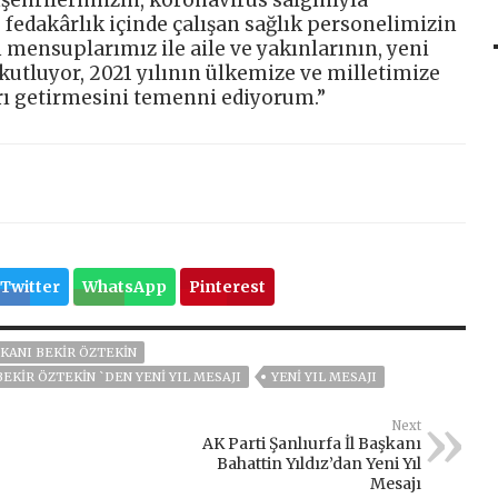
şehrilerimizin, koronavirüs salgınıyla
 fedakârlık içinde çalışan sağlık personelimizin
 mensuplarımız ile aile ve yakınlarının, yeni
kutluyor, 2021 yılının ülkemize ve milletimize
arı getirmesini temenni ediyorum.”
Twitter
WhatsApp
Pinterest
ŞKANI BEKIR ÖZTEKIN
EKIR ÖZTEKIN `DEN YENI YIL MESAJI
YENI YIL MESAJI
Next
AK Parti Şanlıurfa İl Başkanı
Bahattin Yıldız’dan Yeni Yıl
Mesajı