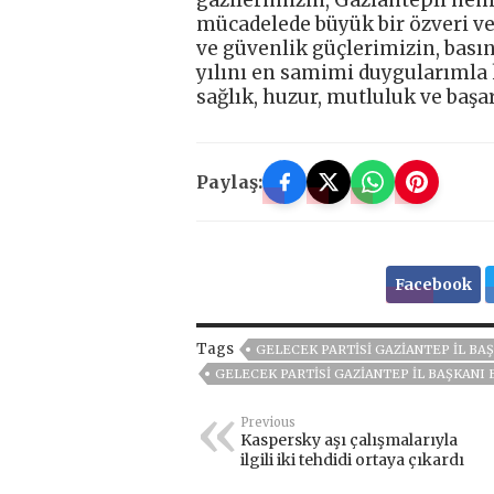
gazilerimizin, Gaziantepli hem
mücadelede büyük bir özveri ve
ve güvenlik güçlerimizin, basın
yılını en samimi duygularımla 
sağlık, huzur, mutluluk ve baş
Paylaş:
Facebook
Tags
GELECEK PARTISI GAZIANTEP İL BA
GELECEK PARTISI GAZIANTEP İL BAŞKANI B
Previous
Kaspersky aşı çalışmalarıyla
ilgili iki tehdidi ortaya çıkardı