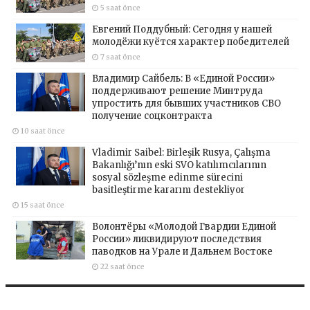
5 saat önce
Евгений Поддубный: Сегодня у нашей
молодёжи куётся характер победителей
7 saat önce
Владимир Сайбель: В «Единой России»
поддерживают решение Минтруда
упростить для бывших участников СВО
получение соцконтракта
10 saat önce
Vladimir Saibel: Birleşik Rusya, Çalışma
Bakanlığı’nın eski SVO katılımcılarının
sosyal sözleşme edinme sürecini
basitleştirme kararını destekliyor
15 saat önce
Волонтёры «Молодой Гвардии Единой
России» ликвидируют последствия
паводков на Урале и Дальнем Востоке
22 saat önce