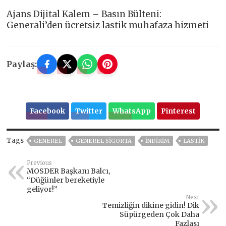
Ajans Dijital Kalem – Basın Bülteni:
Generali’den ücretsiz lastik muhafaza hizmeti
Paylaş:
Facebook
Twitter
WhatsApp
Pinterest
Tags
GENEREL
GENEREL SIGORTA
INDIRIM
LASTIK
Previous
MOSDER Başkanı Balcı,
“Düğünler bereketiyle
geliyor!”
Next
Temizliğin dikine gidin! Dik
Süpürgeden Çok Daha
Fazlası