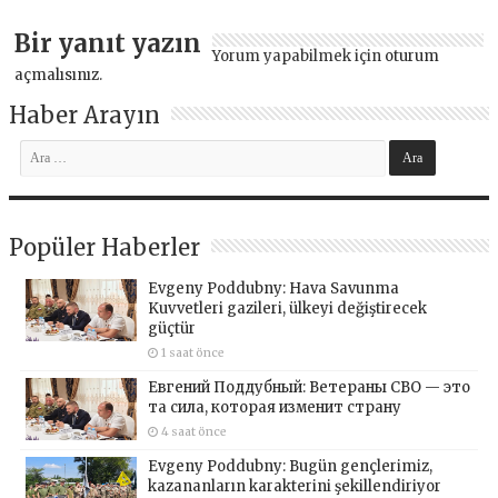
Bir yanıt yazın
Yorum yapabilmek için
oturum
açmalısınız
.
Haber Arayın
Popüler Haberler
Evgeny Poddubny: Hava Savunma
Kuvvetleri gazileri, ülkeyi değiştirecek
güçtür
1 saat önce
Евгений Поддубный: Ветераны СВО — это
та сила, которая изменит страну
4 saat önce
Evgeny Poddubny: Bugün gençlerimiz,
kazananların karakterini şekillendiriyor