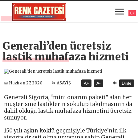
Generali’den ücretsiz
lastik muhafaza hizmeti
🔊
📅 Haziran 27, 2020
📂 ASAYİŞ
A+
A-
Dinle
Generali Sigorta, “mini onarım paketi” alan her
müşterisine lastiklerin sökülüp takılmasının da
dahil olduğu lastik muhafaza hizmetini ücretsiz
sunuyor.
150 yılı aşkın köklü geçmişiyle Türkiye’nin ilk
sigorta şirketi olma unvanına sahip Generali