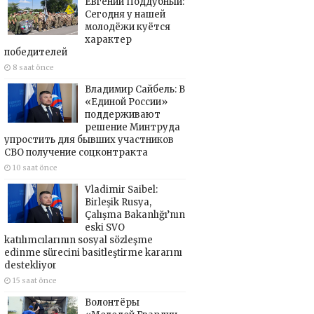
Евгений Поддубный:
Сегодня у нашей
молодёжи куётся
характер
победителей
8 saat önce
Владимир Сайбель: В
«Единой России»
поддерживают
решение Минтруда
упростить для бывших участников
СВО получение соцконтракта
10 saat önce
Vladimir Saibel:
Birleşik Rusya,
Çalışma Bakanlığı’nın
eski SVO
katılımcılarının sosyal sözleşme
edinme sürecini basitleştirme kararını
destekliyor
15 saat önce
Волонтёры