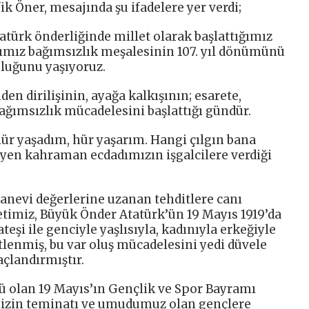
ik Öner, mesajında şu ifadelere yer verdi;
türk önderliğinde millet olarak başlattığımız
ımız bağımsızlık meşalesinin 107. yıl dönümünü
luğunu yaşıyoruz.
den dirilişinin, ayağa kalkışının; esarete,
ağımsızlık mücadelesini başlattığı gündür.
hür yaşadım, hür yaşarım. Hangi çılgın bana
iyen kahraman ecdadımızın işgalcilere verdiği
 manevi değerlerine uzanan tehditlere canı
etimiz, Büyük Önder Atatürk’ün 19 Mayıs 1919’da
eşi ile genciyle yaşlısıyla, kadınıyla erkeğiyle
tlenmiş, bu var oluş mücadelesini yedi düvele
açlandırmıştır.
ü olan 19 Mayıs’ın Gençlik ve Spor Bayramı
imizin teminatı ve umudumuz olan gençlere