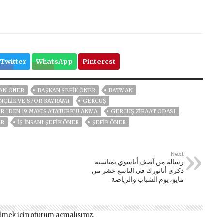
Twitter
WhatsApp
Pinterest
AN ÖNER
BAŞKAN ŞEFİK ÖNER
BATMAN
NÇLIK VE SPOR BAYRAMI
GERCÜŞ
R `DEN 19 MAYIS ATATÜRK’Ü ANMA
GERCÜŞ ZIRAAT ODASI
ER
IŞ INSANI ŞEFIK ÖNER
ŞEFİK ÖNER
Next
رسالة من آصف أتاسوي بمناسبة
ذكرى أتاتورك في التاسع عشر من
مايو، يوم الشباب والرياضة
lmek için
oturum açmalısınız
.