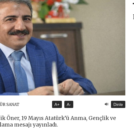
🔊
TÜR SANAT
A+
A-
Dinle
fik Öner, 19 Mayıs Atatürk’ü Anma, Gençlik ve
lama mesajı yayınladı.