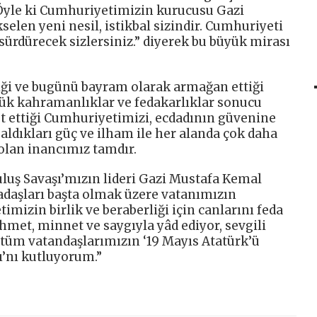
 Öyle ki Cumhuriyetimizin kurucusu Gazi
elen yeni nesil, istikbal sizindir. Cumhuriyeti
sürdürecek sizlersiniz.” diyerek bu büyük mirası
ği ve bugünü bayram olarak armağan ettiği
yük kahramanlıklar ve fedakarlıklar sonucu
t ettiği Cumhuriyetimizi, ecdadının güvenine
 aldıkları güç ve ilham ile her alanda çok daha
 olan inancımız tamdır.
uluş Savaşı’mızın lideri Gazi Mustafa Kemal
adaşları başta olmak üzere vatanımızın
imizin birlik ve beraberliği için canlarını feda
et, minnet ve saygıyla yâd ediyor, sevgili
tüm vatandaşlarımızın ‘19 Mayıs Atatürk’ü
’nı kutluyorum.”