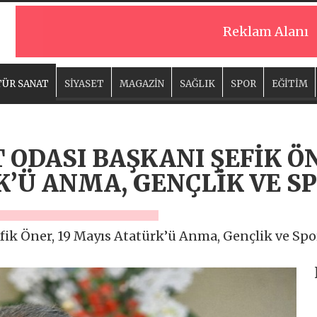
Reklam Alanı
ÜR SANAT
SİYASET
MAGAZİN
SAĞLIK
SPOR
EĞİTİM
 ODASI BAŞKANI ŞEFİK ÖN
’Ü ANMA, GENÇLİK VE S
fik Öner, 19 Mayıs Atatürk’ü Anma, Gençlik ve Spo