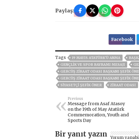
Paylaş:
Facebook
Tags
19 MAYIS ATATÜRK'Ü ANMA
BAŞK
GENÇLİK VE SPOR BAYRAMI MESAJI
GE
GERCÜŞ ZİRAAT ODASI BAŞKANI ŞEFİK ÖNE
GERCÜŞ ZIRAAT ODASI BAŞKANI ŞEFIK ÖN
SIYASETÇI ŞEFIK ÖNER
ZIRAAT ODASI
Previous
Message from Asaf Atasoy
on the 19th of May Atatürk
Commemoration, Youth and
Sports Day
Bir yanıt yazın
Yorum yapabi