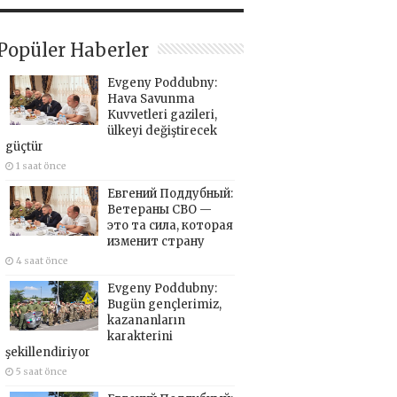
Popüler Haberler
Evgeny Poddubny:
Hava Savunma
Kuvvetleri gazileri,
ülkeyi değiştirecek
güçtür
1 saat önce
Евгений Поддубный:
Ветераны СВО —
это та сила, которая
изменит страну
4 saat önce
Evgeny Poddubny:
Bugün gençlerimiz,
kazananların
karakterini
şekillendiriyor
5 saat önce