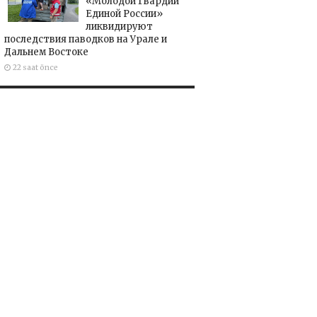
«Молодой Гвардии
Единой России»
ликвидируют
последствия паводков на Урале и
Дальнем Востоке
22 saat önce