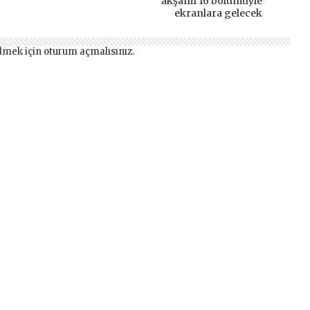
akşamı 16 bölümüyle
ekranlara gelecek
lmek için
oturum açmalısınız
.