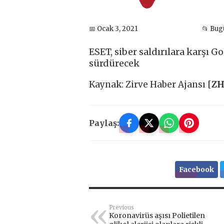
📅 Ocak 3, 2021
📂 Bu
ESET, siber saldırılara karşı 
sürdürecek
Kaynak: Zirve Haber Ajansı [
Z
Paylaş:
Facebook
Previous
Koronavirüs aşısı Polietilen