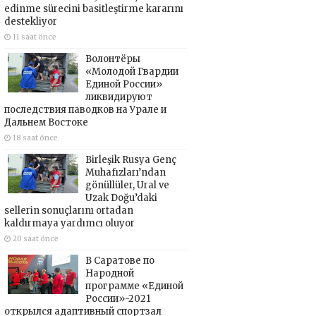
edinme sürecini basitleştirme kararını
destekliyor
11 saat önce
Волонтёры
«Молодой Гвардии
Единой России»
ликвидируют
последствия паводков на Урале и
Дальнем Востоке
18 saat önce
Birleşik Rusya Genç
Muhafızları’ndan
gönüllüler, Ural ve
Uzak Doğu’daki
sellerin sonuçlarını ortadan
kaldırmaya yardımcı oluyor
20 saat önce
В Саратове по
Народной
программе «Единой
России»-2021
открылся адаптивный спортзал