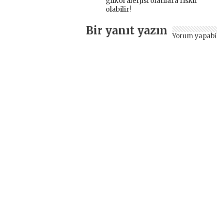
glikol alerjisi olanlara riskli
olabilir!
Bir yanıt yazın
Yorum yapabi