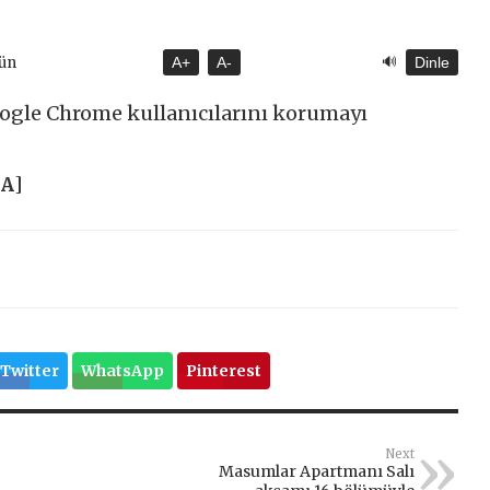
🔊
gün
A+
A-
Dinle
Google Chrome kullanıcılarını korumayı
HA
]
Twitter
WhatsApp
Pinterest
Next
Masumlar Apartmanı Salı