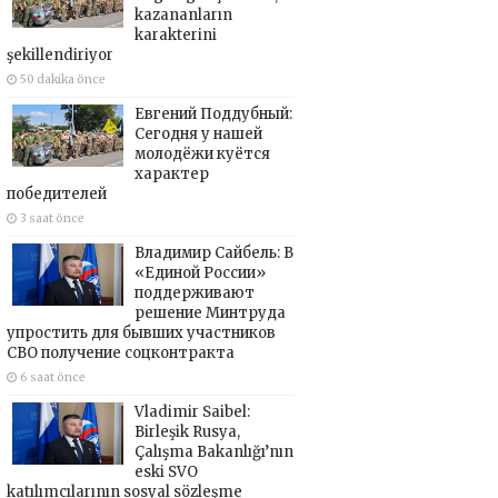
kazananların
karakterini
şekillendiriyor
50 dakika önce
Евгений Поддубный:
Сегодня у нашей
молодёжи куётся
характер
победителей
3 saat önce
Владимир Сайбель: В
«Единой России»
поддерживают
решение Минтруда
упростить для бывших участников
СВО получение соцконтракта
6 saat önce
Vladimir Saibel:
Birleşik Rusya,
Çalışma Bakanlığı’nın
eski SVO
katılımcılarının sosyal sözleşme