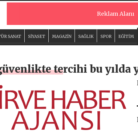
Reklam Alanı
ÜR SANAT
SİYASET
MAGAZİN
SAĞLIK
SPOR
EĞİTİM
güvenlikte tercihi bu yılda