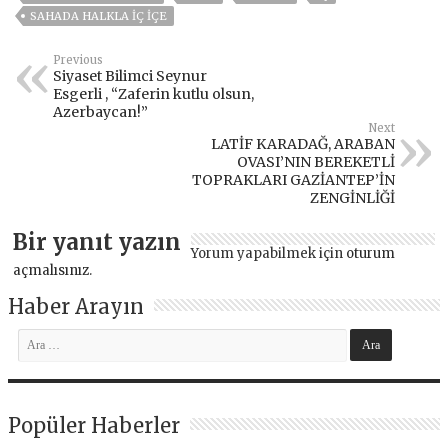
SAHADA HALKLA İÇ İÇE
Previous
Siyaset Bilimci Seynur
Esgerli , “Zaferin kutlu olsun,
Azerbaycan!”
Next
LATİF KARADAĞ, ARABAN
OVASI’NIN BEREKETLİ
TOPRAKLARI GAZİANTEP’İN
ZENGİNLİĞİ
Bir yanıt yazın
Yorum yapabilmek için
oturum
açmalısınız
.
Haber Arayın
Popüler Haberler