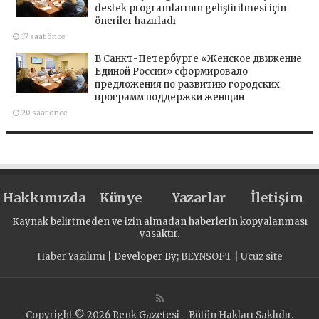
destek programlarının geliştirilmesi için
öneriler hazırladı
17 saat önce
В Санкт-Петербурге «Женское движение
Единой России» сформировало
предложения по развитию городских
программ поддержки женщин
20 saat önce
Hakkımızda
Künye
Yazarlar
İletişim
Kaynak belirtmeden ve izin almadan haberlerin kopyalanması
yasaktır.
Haber Yazılımı
| Developer By;
BEYNSOFT
|
Ucuz site
Copyright © 2026 Renk Gazetesi - Bütün Hakları Saklıdır.