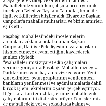
araya gelerek talep ve önerilerini dinledi.
Mahallelerde yürütülen çalışmaları da yerinde
inceleyen Belediye Başkanı Canpolat, konu ile
ilgili yetkililerden bilgiler aldı. Ziyarette Başkan
Canpolat’a mahalle muhtarları ve birim amirleri
eşlik etti.
Paşabağı Mahallesi’ndeki incelemelerin
ardından açıklamalarda bulunan Başkan
Canpolat, Haliliye Belediyesinin vatandaşlara
hizmet etmeye devam ettiğini kaydederek
şunları söyledi:
“Mahallelerimizi ziyaret edip çalışmaları
yerinde görüyoruz. Paşabağı Mahallemizdeyiz.
Parklarımızı yeni baştan revize ediyoruz. Yeni
çim ekimleri, oyun gruplarının yenilenmesi,
bankların yenilenmesi ve aydınlatmalarda dahil
birçok işlemi ekiplerimiz şuan gerçekleştiriyor.
Diğer taraftan temizlik işlerimiz mahallelerde
çalışmalarını titizlikle sürdürüyor. Fen işlerimiz
de mahalledeki yol ve sokaklarda bakım ve