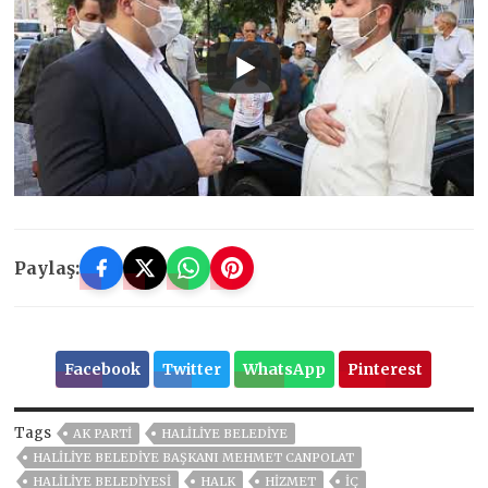
Paylaş:
Facebook
Twitter
WhatsApp
Pinterest
Tags
AK PARTİ
HALILIYE BELEDIYE
HALILIYE BELEDIYE BAŞKANI MEHMET CANPOLAT
HALİLİYE BELEDİYESİ
HALK
HİZMET
IÇ