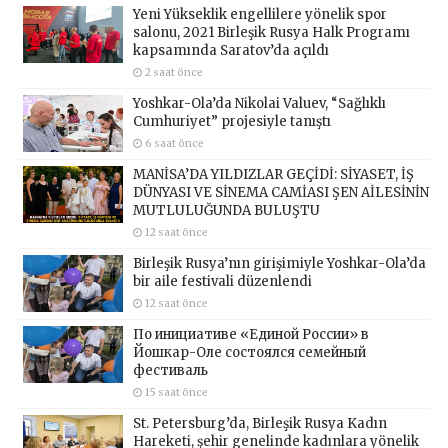
Yeni Yükseklik engellilere yönelik spor
salonu, 2021 Birleşik Rusya Halk Programı
kapsamında Saratov’da açıldı
2 saat önce
Yoshkar-Ola’da Nikolai Valuev, “Sağlıklı
Cumhuriyet” projesiyle tanıştı
6 saat önce
MANİSA’DA YILDIZLAR GEÇİDİ: SİYASET, İŞ
DÜNYASI VE SİNEMA CAMİASI ŞEN AİLESİNİN
MUTLULUĞUNDA BULUŞTU
12 saat önce
Birleşik Rusya’nın girişimiyle Yoshkar-Ola’da
bir aile festivali düzenlendi
12 saat önce
По инициативе «Единой России» в
Йошкар-Оле состоялся семейный
фестиваль
15 saat önce
St. Petersburg’da, Birleşik Rusya Kadın
Hareketi, şehir genelinde kadınlara yönelik