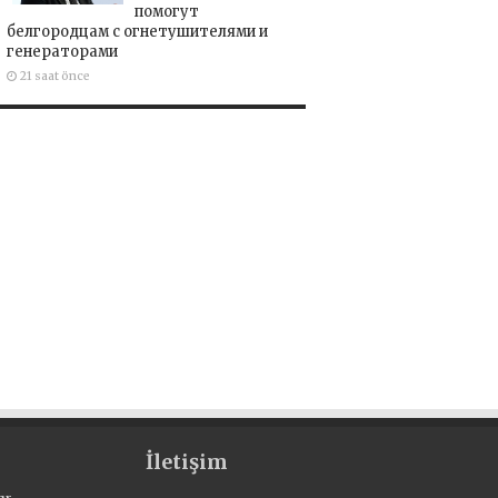
помогут
белгородцам с огнетушителями и
генераторами
21 saat önce
İletişim