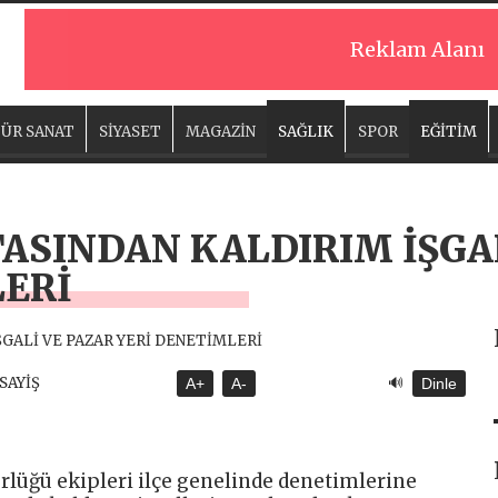
Reklam Alanı
ÜR SANAT
SİYASET
MAGAZİN
SAĞLIK
SPOR
EĞİTİM
TASINDAN KALDIRIM İŞGA
LERİ
🔊
ASAYİŞ
A+
A-
Dinle
ürlüğü ekipleri ilçe genelinde denetimlerine