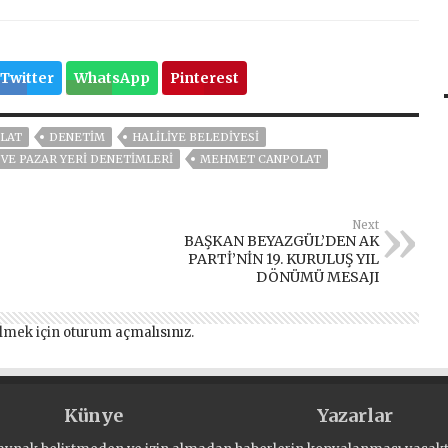
Twitter
WhatsApp
Pinterest
LAT
DENETIM
HALİLİYE BELEDİYESİ
 VE PAZAR YERİ DENETİMLERİ
MEHMET CANPOLAT
Next
BAŞKAN BEYAZGÜL’DEN AK
PARTİ’NİN 19. KURULUŞ YIL
DÖNÜMÜ MESAJI
lmek için
oturum açmalısınız
.
Künye
Yazarlar