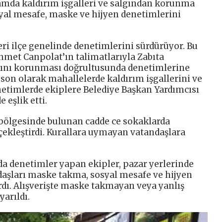
amda kaldırım işgalleri ve salgından korunma
syal mesafe, maske ve hijyen denetimlerini
leri ilçe genelinde denetimlerini sürdürüyor. Bu
met Canpolat’ın talimatlarıyla Zabıta
ığını korunması doğrultusunda denetimlerine
 son olarak mahallelerde kaldırım işgallerini ve
netimlerde ekiplere Belediye Başkan Yardımcısı
 eşlik etti.
r bölgesinde bulunan cadde ce sokaklarda
çekleştirdi. Kurallara uymayan vatandaşlara
a denetimler yapan ekipler, pazar yerlerinde
ndaşları maske takma, sosyal mesafe ve hijyen
dı. Alışverişte maske takmayan veya yanlış
yarıldı.