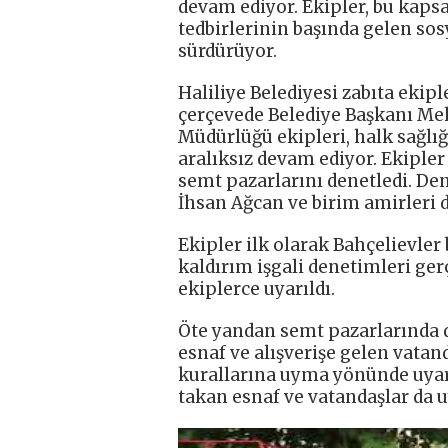
devam ediyor. Ekipler, bu kaps
tedbirlerinin başında gelen so
sürdürüyor.
Haliliye Belediyesi zabıta ekip
çerçevede Belediye Başkanı Meh
Müdürlüğü ekipleri, halk sağl
aralıksız devam ediyor. Ekipler
semt pazarlarını denetledi. De
İhsan Ağcan ve birim amirleri de
Ekipler ilk olarak Bahçelievle
kaldırım işgali denetimleri ger
ekiplerce uyarıldı.
Öte yandan semt pazarlarında d
esnaf ve alışverişe gelen vata
kurallarına uyma yönünde uyar
takan esnaf ve vatandaşlar da u