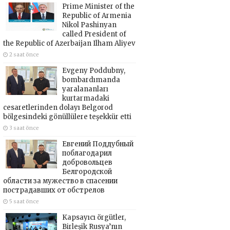
Prime Minister of the
Republic of Armenia
Nikol Pashinyan
called President of
the Republic of Azerbaijan Ilham Aliyev
2 saat önce
Evgeny Poddubny,
bombardımanda
yaralananları
kurtarmadaki
cesaretlerinden dolayı Belgorod
bölgesindeki gönüllülere teşekkür etti
3 saat önce
Евгений Поддубный
поблагодарил
добровольцев
Белгородской
области за мужество в спасении
пострадавших от обстрелов
5 saat önce
Kapsayıcı örgütler,
Birleşik Rusya’nın