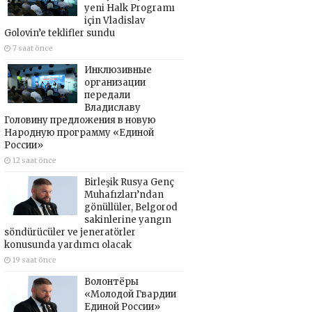
yeni Halk Programı
için Vladislav
Golovin’e teklifler sundu
7 saat önce
Инклюзивные
организации
передали
Владиславу
Головину предложения в новую
Народную программу «Единой
России»
12 saat önce
Birleşik Rusya Genç
Muhafızları’ndan
gönüllüler, Belgorod
sakinlerine yangın
söndürücüler ve jeneratörler
konusunda yardımcı olacak
19 saat önce
Волонтёры
«Молодой Гвардии
Единой России»