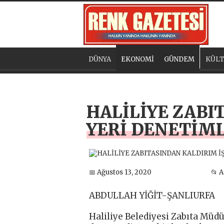
DÜNYA
EKONOMİ
GÜNDEM
KÜLT
HALİLİYE ZABI
YERİ DENETİM
📅 Ağustos 13, 2020
📂 
ABDULLAH YİĞİT-ŞANLIURFA
Haliliye Belediyesi Zabıta Müd