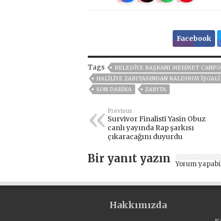
Facebook
Tags
BELEDIYE BAŞKANI MEHMET CANPO
HALİLİYE ZABITASINDAN KALDIRIM İŞGALİ
SON DAKIKA
ZABITA
Previous
Survivor Finalisti Yasin Obuz
canlı yayında Rap şarkısı
çıkaracağını duyurdu
Bir yanıt yazın
Yorum yapabi
Hakkımızda