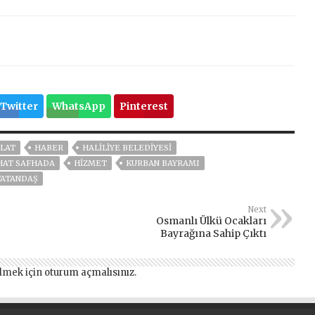
Twitter
WhatsApp
Pinterest
LAT
HABER
HALİLİYE BELEDİYESİ
 HAT SAFHADA
HİZMET
KURBAN BAYRAMI
VATANDAŞ
Next
Osmanlı Ülkü Ocakları
Bayrağına Sahip Çıktı
lmek için
oturum açmalısınız
.