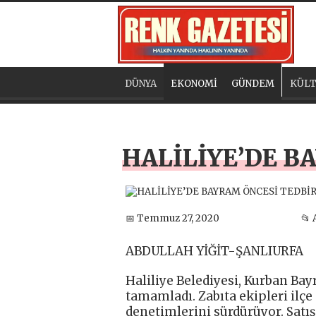
DÜNYA
EKONOMİ
GÜNDEM
KÜLT
HALİLİYE’DE B
📅 Temmuz 27, 2020
📂 
ABDULLAH YİĞİT-ŞANLIURFA
Haliliye Belediyesi, Kurban Bayr
tamamladı. Zabıta ekipleri ilçe
denetimlerini sürdürüyor. Sat