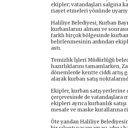
ekipler; vatandaşları salgına k
riayet etmeleri yönünde uyarıy
Haliliye Belediyesi, Kurban Bay
kurbanlarını alması ve sonrası
farklı birçok bölgesinde kurban 
belirlenmesinin ardından ekiple
astı.
Temizlik İşleri Müdürlüğü beled
hazırlıklarını tamamlarken, Za
dönemlerde kentte ciddi artış 
alarak kurban satış noktaların
Ekipler, kurban satış yerlerine
çerçevesinde de vatandaşlara m
ekipleri ayrıca kurbanlık satışı
mesafe ve maske kurallarına ri
Öte yandan Haliliye Belediyesi
bir sıkıntı yaşamaması adına 