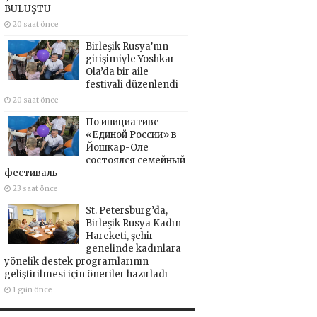
BULUŞTU
20 saat önce
Birleşik Rusya’nın
girişimiyle Yoshkar-
Ola’da bir aile
festivali düzenlendi
20 saat önce
По инициативе
«Единой России» в
Йошкар-Оле
состоялся семейный
фестиваль
23 saat önce
St. Petersburg’da,
Birleşik Rusya Kadın
Hareketi, şehir
genelinde kadınlara
yönelik destek programlarının
geliştirilmesi için öneriler hazırladı
1 gün önce