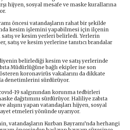
arşı hijyen, sosyal mesafe ve maske kurallarına
or.
ramı öncesi vatandaşların rahat bir şekilde
nda kesim işlemini yapabilmesi için ilçenin
satış ve kesim yerleri belirledi. Yerlerin
r, satış ve kesim yerlerine tanıtıcı brandalar
iyenin belirlediği kesim ve satış yerlerinde
bıta Müdürlüğüne bağlı ekipler ise son
gösteren koronavirüs vakalarını da dikkate
da denetimlerini sürdürüyor.
 covıd-19 salgınından korunma tedbirleri
aske dağıtımını sürdürüyor. Haliliye zabıta
 ve alışını yapan vatandaşları hijyen, sosyal
ayet etmeleri yönünde uyarıyor.
nin, vatandaşların Kurban Bayramı’nda herhangi
bayram öncesinden başlayıp bayram süresince