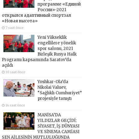
программе «Единой
России»-2021
открылся адаптивный спортзал
«Новая высота»
7 saat önce
Yeni Yükseklik
engellilere yönelik
spor salonu, 2021
Birleşik Rusya Halk
Programı kapsamında Saratov’da
açıldı
10 saat önce
Yoshkar-Ola’da
Nikolai Valuev,
“Sağlıklı Cumhuriyet”
projesiyle tanıştı
14 saat önce
MANİSA’DA
YILDIZLAR GEÇİDİ:
SİYASET, İŞ DÜNYASI
VE SİNEMA CAMİASI
ŞEN AİLESİNİN MUTLULUĞUNDA