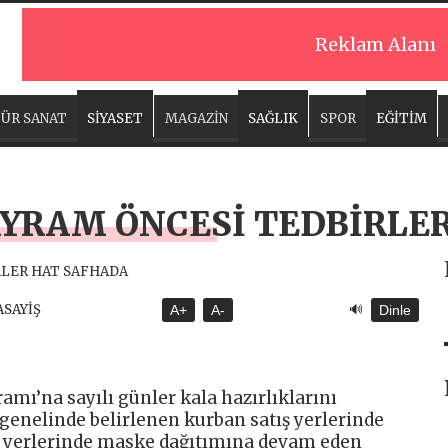
Reklam Alanı
ÜR SANAT
SİYASET
MAGAZİN
SAĞLIK
SPOR
EĞİTİM
AYRAM ÖNCESİ TEDBİRLE
🔊
ASAYİŞ
A+
A-
Dinle
amı’na sayılı günler kala hazırlıklarını
 genelinde belirlenen kurban satış yerlerinde
ış yerlerinde maske dağıtımına devam eden