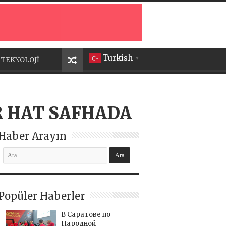
Turkish
TEKNOLOJİ
▼
R HAT SAFHADA
Haber Arayın
Popüler Haberler
В Саратове по
Народной