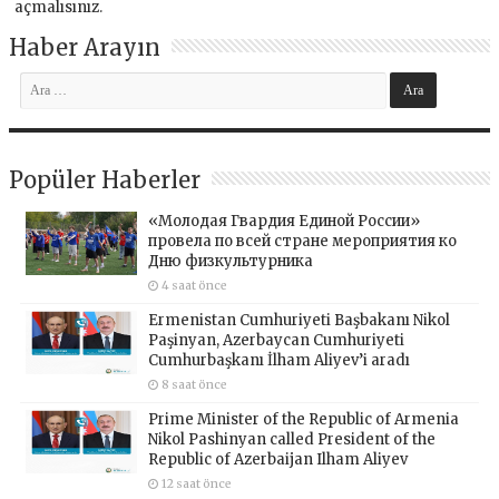
açmalısınız
.
Haber Arayın
Popüler Haberler
«Молодая Гвардия Единой России»
провела по всей стране мероприятия ко
Дню физкультурника
4 saat önce
Ermenistan Cumhuriyeti Başbakanı Nikol
Paşinyan, Azerbaycan Cumhuriyeti
Cumhurbaşkanı İlham Aliyev’i aradı
8 saat önce
Prime Minister of the Republic of Armenia
Nikol Pashinyan called President of the
Republic of Azerbaijan Ilham Aliyev
12 saat önce