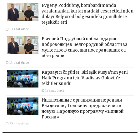
Evgeny Poddubny, bombardımanda
yaralananları kurtarmadaki cesaretlerinden
dolayı Belgorod bölgesindeki gönüllülere
teşekkür etti
13 saat önce
Евгений Поддубный поблагодарил
добровольцев Белгородской области за
мужество в спасении пострадавших от
обстрелов
14 saat önce
Kapsayıcı örgütler, Birleşik Rusya’nın yeni
Halk Programı için Vladislav Golovin’e
teklifler sundu
17 saat önce
Инклюзивные организации передали
Владиславу Головину предложения в
новую Народную программу «Единой
России»
22 saat önce