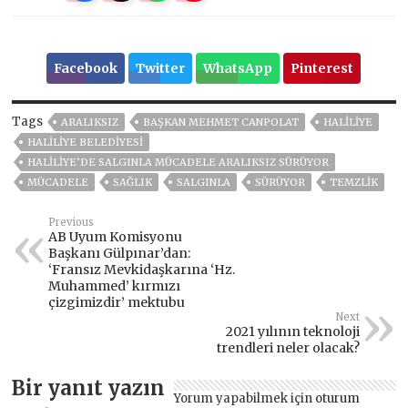
Facebook
Twitter
WhatsApp
Pinterest
Tags
ARALIKSIZ
BAŞKAN MEHMET CANPOLAT
HALILIYE
HALİLİYE BELEDİYESİ
HALİLİYE’DE SALGINLA MÜCADELE ARALIKSIZ SÜRÜYOR
MÜCADELE
SAĞLIK
SALGINLA
SÜRÜYOR
TEMZLİK
Previous
AB Uyum Komisyonu
Başkanı Gülpınar’dan:
‘Fransız Mevkidaşkarına ‘Hz.
Muhammed’ kırmızı
çizgimizdir’ mektubu
Next
2021 yılının teknoloji
trendleri neler olacak?
Bir yanıt yazın
Yorum yapabilmek için
oturum