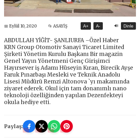
🔊
📅 Eylül 10, 2020
📂 ASAYİŞ
A+
A-
Dinle
ABDULLAH YİĞİT- ŞANLIURFA –Özel Haber
KRN Group Otomotiv Sanayi Ticaret Limited
Şirketi Yönetim Kurulu Başkanı Bir magazin
Genel Yayın Yönetmeni Genç Girişimci
Hayırsever iş Adamı Hüseyin Kıran, Birecik Ayşe
Faruk Pınarbaşı Mesleki ve Teknik Anadolu
Lisesi Müdürü Remzi Altonova `yı makamında
ziyaret ederek. Okul için tam donanımlı nano
teknoloji özelliğinden yapılan Dezenfekteyi
okula hediye etti.
Paylaş: