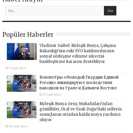
Popüler Haberler
Vladimir Saibel: Birleşik Rusya, Çalışma
Bakanlığı’nın eski SVO katılımcılarının
sosyal sözleşme edinme sürecini
basitleştirme kararını destekliyor
5 saat önce
Волонтёры «Молодой Гвардии Единой
России» ликвидируют последствия
паводков на Урале и Дальнем Востоке
11 saat önce
Birleşik Rusya Genç Muhafızları’ndan
gönüllüler, Ural ve Uzak Doğu’daki sellerin
sonuçlarını ortadan kaldırmaya yardımcı
oluyor
14 saat önce