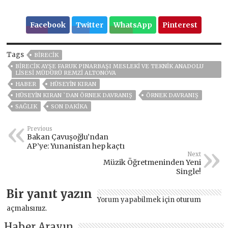
Facebook
Twitter
WhatsApp
Pinterest
Tags
BİRECİK
BIRECIK AYŞE FARUK PINARBAŞI MESLEKI VE TEKNIK ANADOLU
LISESI MÜDÜRÜ REMZI ALTONOVA
HABER
HÜSEYIN KIRAN
HÜSEYIN KIRAN `DAN ÖRNEK DAVRANIŞ
ÖRNEK DAVRANIŞ
SAĞLIK
SON DAKIKA
Previous
Bakan Çavuşoğlu’ndan
AP’ye: Yunanistan hep kaçtı
Next
Müzik Öğretmeninden Yeni
Single!
Bir yanıt yazın
Yorum yapabilmek için
oturum
açmalısınız
.
Haber Arayın