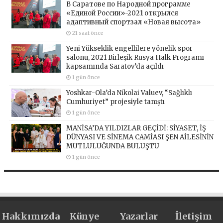
В Саратове по Народной программе
«Единой России»-2021 открылся
адаптивный спортзал «Новая высота»
21 saat önce
Yeni Yükseklik engellilere yönelik spor
salonu, 2021 Birleşik Rusya Halk Programı
kapsamında Saratov’da açıldı
1 gün önce
Yoshkar-Ola’da Nikolai Valuev, “Sağlıklı
Cumhuriyet” projesiyle tanıştı
1 gün önce
MANİSA’DA YILDIZLAR GEÇİDİ: SİYASET, İŞ
DÜNYASI VE SİNEMA CAMİASI ŞEN AİLESİNİN
MUTLULUĞUNDA BULUŞTU
1 gün önce
Hakkımızda
Künye
Yazarlar
İletişim