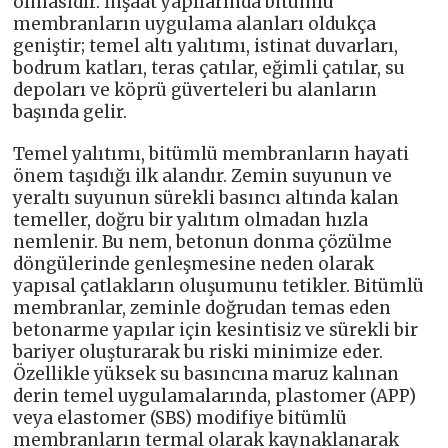
olmasıdır. İnşaat yapılarında bitümlü
membranların uygulama alanları oldukça
geniştir; temel altı yalıtımı, istinat duvarları,
bodrum katları, teras çatılar, eğimli çatılar, su
depoları ve köprü güverteleri bu alanların
başında gelir.
Temel yalıtımı, bitümlü membranların hayati
önem taşıdığı ilk alandır. Zemin suyunun ve
yeraltı suyunun sürekli basıncı altında kalan
temeller, doğru bir yalıtım olmadan hızla
nemlenir. Bu nem, betonun donma çözülme
döngülerinde genleşmesine neden olarak
yapısal çatlakların oluşumunu tetikler. Bitümlü
membranlar, zeminle doğrudan temas eden
betonarme yapılar için kesintisiz ve sürekli bir
bariyer oluşturarak bu riski minimize eder.
Özellikle yüksek su basıncına maruz kalınan
derin temel uygulamalarında, plastomer (APP)
veya elastomer (SBS) modifiye bitümlü
membranların termal olarak kaynaklanarak