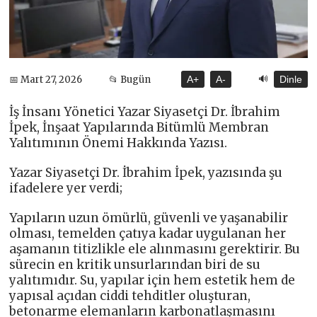
🔊
📅 Mart 27, 2026
📂 Bugün
A+
A-
Dinle
İş İnsanı Yönetici Yazar Siyasetçi Dr. İbrahim
İpek, İnşaat Yapılarında Bitümlü Membran
Yalıtımının Önemi Hakkında Yazısı.
Yazar Siyasetçi Dr. İbrahim İpek, yazısında şu
ifadelere yer verdi;
Yapıların uzun ömürlü, güvenli ve yaşanabilir
olması, temelden çatıya kadar uygulanan her
aşamanın titizlikle ele alınmasını gerektirir. Bu
sürecin en kritik unsurlarından biri de su
yalıtımıdır. Su, yapılar için hem estetik hem de
yapısal açıdan ciddi tehditler oluşturan,
betonarme elemanların karbonatlaşmasını