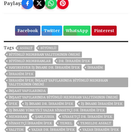
Paylaş:
Facebook
Twitter
WhatsApp
Pinterest
Tags
ASFALT
BITÜMLÜ
BITÜMLÜ MEMBRAN YALITIMININ ÖNEMI
BITÜMLÜ MEMBRANLAR
DR. İBRAHIM İPEK
HAYIRSEVER IŞ INSANI DR. İBRAHIM İPEK
İBRAHIM
İBRAHİM İPEK
İBRAHIM İPEK: İNŞAAT YAPILARINDA BITÜMLÜ MEMBRAN
YALITIMININ ÖNEMI
İNŞAAT YAPILARINDA
İNŞAAT YAPILARINDA BITÜMLÜ MEMBRAN YALITIMININ ÖNEMI
İPEK
İŞ İNSANI DR. İBRAHIM İPEK
İŞ İNSANI İBRAHIM İPEK
İŞ İNSANI YÖNETICI YAZAR SIYASETÇI DR. İBRAHIM İPEK
MEMBRAN
ŞANLIURFA
SIYASETÇI DR. İBRAHIM İPEK
SIYASETÇI İBRAHIM İPEK
TEMEL
TEMELDE ASFALT
YALITIM
YAZAR DR. İBRAHIM İPEK
YAZAR İBRAHIM İPEK