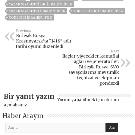
YAZAR SIYASETÇI DR. İBRAHIM İPEK
YAZAR SIYASETÇI İBRAHIM İPEK
YÖNETICI DR. İBRAHIM İPEK
YÖNETICI İBRAHIM İPEK
Previous
Birleşik Rusya,
Krasnoyarsk’ta “1418” ​​adlı
tarihi oyunu düzenledi
Next
İlaçlar, yiyecekler, kamuflaj
ağları ve jeneratörler:
Birleşik Rusya, SVO
savaşçılarına mevsimlik
teçhizat ve ekipman
gönderdi
Bir yanıt yazın
Yorum yapabilmek için
oturum
açmalısınız
.
Haber Arayın