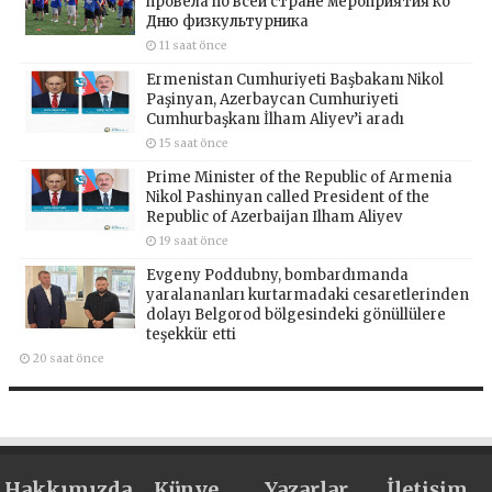
провела по всей стране мероприятия ко
Дню физкультурника
11 saat önce
Ermenistan Cumhuriyeti Başbakanı Nikol
Paşinyan, Azerbaycan Cumhuriyeti
Cumhurbaşkanı İlham Aliyev’i aradı
15 saat önce
Prime Minister of the Republic of Armenia
Nikol Pashinyan called President of the
Republic of Azerbaijan Ilham Aliyev
19 saat önce
Evgeny Poddubny, bombardımanda
yaralananları kurtarmadaki cesaretlerinden
dolayı Belgorod bölgesindeki gönüllülere
teşekkür etti
20 saat önce
Hakkımızda
Künye
Yazarlar
İletişim