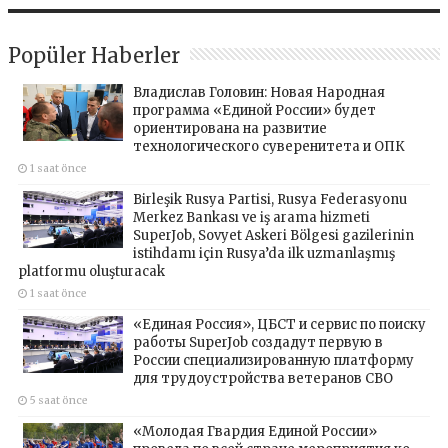
Popüler Haberler
Владислав Головин: Новая Народная
программа «Единой России» будет
ориентирована на развитие
технологического суверенитета и ОПК
1 saat önce
Birleşik Rusya Partisi, Rusya Federasyonu
Merkez Bankası ve iş arama hizmeti
SuperJob, Sovyet Askeri Bölgesi gazilerinin
istihdamı için Rusya’da ilk uzmanlaşmış
platformu oluşturacak
1 saat önce
«Единая Россия», ЦБСТ и сервис по поиску
работы SuperJob создадут первую в
России специализированную платформу
для трудоустройства ветеранов СВО
5 saat önce
«Молодая Гвардия Единой России»