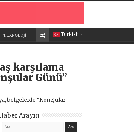
Turkish
TEKNOLOJİ
▼
daş karşılama
Komşular Günü”
sya, bölgelerde "Komşular
Haber Arayın