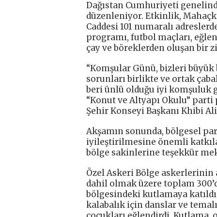
Dağıstan Cumhuriyeti genelind
düzenleniyor. Etkinlik, Mahaç
Caddesi 101 numaralı adreslerde
programı, futbol maçları, eğlen
çay ve böreklerden oluşan bir z
“Komşular Günü, bizleri büyük 
sorunları birlikte ve ortak ça
beri ünlü olduğu iyi komşuluk g
“Konut ve Altyapı Okulu” parti
Şehir Konseyi Başkanı Khibi Ali
Akşamın sonunda, bölgesel part
iyileştirilmesine önemli katkıl
bölge sakinlerine teşekkür mek
Özel Askeri Bölge askerlerinin a
dahil olmak üzere toplam 300’
bölgesindeki kutlamaya katıldı
kalabalık için danslar ve temalı
çocukları eğlendirdi. Kutlama, 