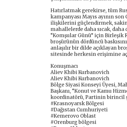
Hatırlatmak gerekirse, tüm Ru
kampanyası Mayıs ayının son 
ilişkilerini güçlendirmek, saki
mahallelerde daha sıcak, daha d
“Komşular Günü” için Birleşik 
broşürünün dördüncü baskısını 
anlaşılır bir dilde açıklayan br
sitesinde herkesin erişimine aç
Konuşmacı
Aliev Khibi Kurbanovich
Aliev Khibi Kurbanovich
Bölge Siyasi Konseyi Üyesi, Mah
Başkanı, “Konut ve Kamu Hizmet
koordinatörü, Partinin birincil
#Krasnoyarsk Bölgesi
#Dağıstan Cumhuriyeti
#Kemerovo Oblast
#Orenburg bölgesi