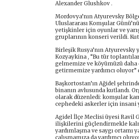
Alexander Glushkov .
Mordovya’nın Atyurevsky Bölge
Uluslararası Komşular Günü’nü
yetişkinler için oyunlar ve yar
gruplarının konseri verildi. Kut
Birleşik Rusya’nın Atyurevsky 
Kozyaykina , “Bu tür toplantıla
gelmemize ve köyümüzü daha da
getirmemize yardımcı oluyor” d
Başkortostan’ın Ağidel şehrind
binanın avlusunda kutlandı. Org
olarak düzenledi: komşular kam
cephedeki askerler için insani 
Agidel İlçe Meclisi üyesi Ravil
ilişkilerini güçlendirmekle ka
yardımlaşma ve saygı ortamı ya
çalışmamıza da yardımcı oluyor”