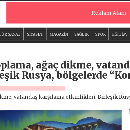
Reklam Alanı
TÜR SANAT
SİYASET
MAGAZİN
SAĞLIK
SPOR
EĞİTİM
oplama, ağaç dikme, vatan
rleşik Rusya, bölgelerde “
kme, vatandaş karşılama etkinlikleri: Birleşik Ru