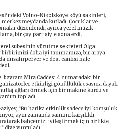
si’ndeki Volno-Nikolskoye köyü sakinleri,
 merkez meydanda kutladı. Çocuklar ve
ışmalar düzenlendi, ayrıca yerel müzik
lama, bir çay partisiyle sona erdi.
yerel şubesinin yürütme sekreteri Olga
r birbirimizi daha iyi tanımamıza, bir araya
 misafirperver ve dost canlısı hale
edi.
e, bayram Mira Caddesi 4 numaradaki bir
anizatörler etkinliği gönüllülük esasına dayalı
uflaj ağları örmek için bir makine kurdu ve
yardım topladı.
 Gaziyev, “Bu harika etkinlik sadece iyi komşuluk
lmıyor, aynı zamanda samimi karşılıklı
ratarak bahçemizi iyileştirmek için birlikte
 diye vurguladı .