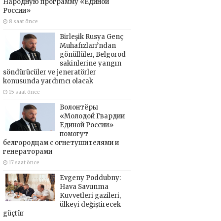
Народную программу «Единой
России»
8 saat önce
Birleşik Rusya Genç
Muhafızları’ndan
gönüllüler, Belgorod
sakinlerine yangın
söndürücüler ve jeneratörler
konusunda yardımcı olacak
15 saat önce
Волонтёры
«Молодой Гвардии
Единой России»
помогут
белгородцам с огнетушителями и
генераторами
17 saat önce
Evgeny Poddubny:
Hava Savunma
Kuvvetleri gazileri,
ülkeyi değiştirecek
güçtür