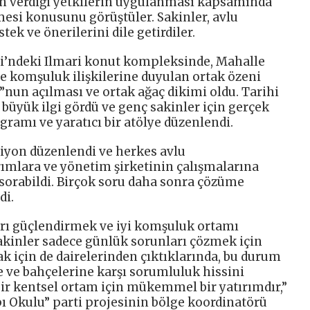
rin verdiği yetkilerin uygulanması kapsamında
mesi konusunu görüştüler. Sakinler, avlu
tek ve önerilerini dile getirdiler.
i’ndeki Ilmari konut kompleksinde, Mahalle
ve komşuluk ilişkilerine duyulan ortak özeni
nun açılması ve ortak ağaç dikimi oldu. Tarihi
i büyük ilgi gördü ve genç sakinler için gerçek
gramı ve yaratıcı bir atölye düzenlendi.
siyon düzenlendi ve herkes avlu
ımlara ve yönetim şirketinin çalışmalarına
 sorabildi. Birçok soru daha sonra çözüme
di.
ları güçlendirmek ve iyi komşuluk ortamı
akinler sadece günlük sorunları çözmek için
mak için de dairelerinden çıktıklarında, bu durum
 ve bahçelerine karşı sorumluluk hissini
e bir kentsel ortam için mükemmel bir yatırımdır,”
pı Okulu” parti projesinin bölge koordinatörü