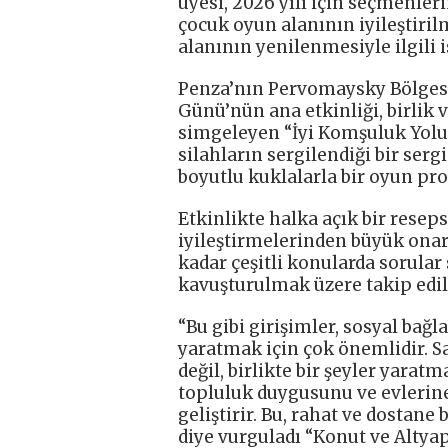
üyesi, 2026 yılı için seçmenle
çocuk oyun alanının iyileştiril
alanının yenilenmesiyle ilgili is
Penza’nın Pervomaysky Bölges
Günü’nün ana etkinliği, birlik 
simgeleyen “İyi Komşuluk Yolu”
silahların sergilendiği bir serg
boyutlu kuklalarla bir oyun pro
Etkinlikte halka açık bir resep
iyileştirmelerinden büyük onar
kadar çeşitli konularda sorular
kavuşturulmak üzere takip edil
“Bu gibi girişimler, sosyal bağ
yaratmak için çok önemlidir. S
değil, birlikte bir şeyler yarat
topluluk duygusunu ve evlerine
geliştirir. Bu, rahat ve dostan
diye vurguladı “Konut ve Altya