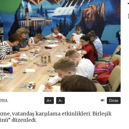
🔊
ÜNYA
A+
A-
Dinle
me, vatandaş karşılama etkinlikleri: Birleşik
ünü” düzenledi.