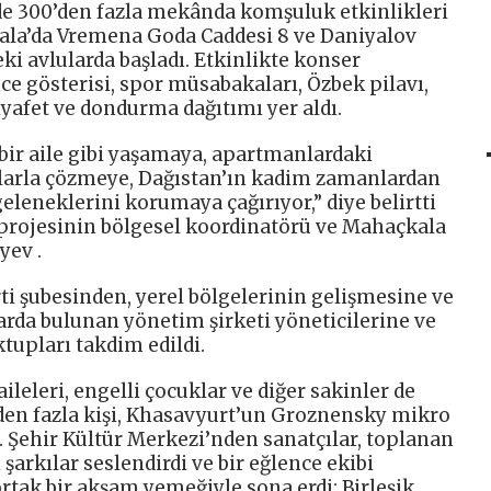
e 300’den fazla mekânda komşuluk etkinlikleri
kala’da Vremena Goda Caddesi 8 ve Daniyalov
ki avlularda başladı. Etkinlikte konser
ce gösterisi, spor müsabakaları, Özbek pilavı,
iyafet ve dondurma dağıtımı yer aldı.
bir aile gibi yaşamaya, apartmanlardaki
balarla çözmeye, Dağıstan’ın kadim zamanlardan
eleneklerini korumaya çağırıyor,” diye belirtti
 projesinin bölgesel koordinatörü ve Mahaçkala
yev .
i şubesinden, yerel bölgelerinin gelişmesine ve
arda bulunan yönetim şirketi yöneticilerine ve
tupları takdim edildi.
ileleri, engelli çocuklar ve diğer sakinler de
den fazla kişi, Khasavyurt’un Groznensky mikro
. Şehir Kültür Merkezi’nden sanatçılar, toplanan
 şarkılar seslendirdi ve bir eğlence ekibi
ortak bir akşam yemeğiyle sona erdi: Birleşik