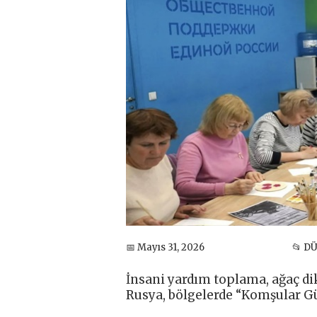
📅 Mayıs 31, 2026
📂 D
İnsani yardım toplama, ağaç dik
Rusya, bölgelerde “Komşular G