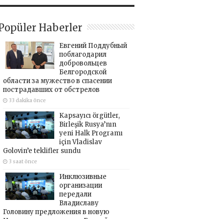
Popüler Haberler
Евгений Поддубный
поблагодарил
добровольцев
Белгородской
области за мужество в спасении
пострадавших от обстрелов
33 dakika önce
Kapsayıcı örgütler,
Birleşik Rusya’nın
yeni Halk Programı
için Vladislav
Golovin’e teklifler sundu
3 saat önce
Инклюзивные
организации
передали
Владиславу
Головину предложения в новую