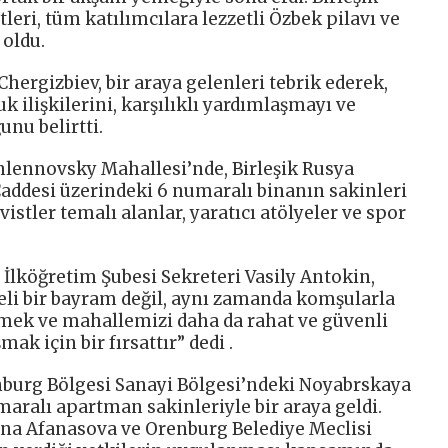
leri, tüm katılımcılara lezzetli Özbek pilavı ve
oldu.
hergizbiev, bir araya gelenleri tebrik ederek,
ilişkilerini, karşılıklı yardımlaşmayı ve
nu belirtti.
lennovsky Mahallesi’nde, Birleşik Rusya
ddesi üzerindeki 6 numaralı binanın sakinleri
vistler temalı alanlar, yaratıcı atölyeler ve spor
lköğretim Şubesi Sekreteri Vasily Antokin,
li bir bayram değil, aynı zamanda komşularla
nmek ve mahallemizi daha da rahat ve güvenli
mak için bir fırsattır” dedi .
renburg Bölgesi Sanayi Bölgesi’ndeki Noyabrskaya
aralı apartman sakinleriyle bir araya geldi.
ena Afanasova ve Orenburg Belediye Meclisi