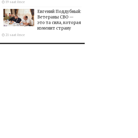
19 saat önce
Евгений Поддубный:
Ветераны СВО —
это та сила, которая
изменит страну
21 saat önce