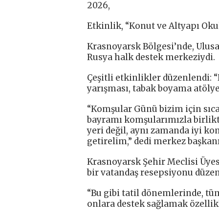
2026,
Etkinlik, “Konut ve Altyapı Okul
Krasnoyarsk Bölgesi’nde, Ulusal
Rusya halk destek merkeziydi.
Çeşitli etkinlikler düzenlendi: “
yarışması, tabak boyama atöly
“Komşular Günü bizim için sıcak
bayramı komşularımızla birlikt
yeri değil, aynı zamanda iyi ko
getirelim,” dedi merkez başka
Krasnoyarsk Şehir Meclisi Üyes
bir vatandaş resepsiyonu düzen
“Bu gibi tatil dönemlerinde, tü
onlara destek sağlamak özellikl