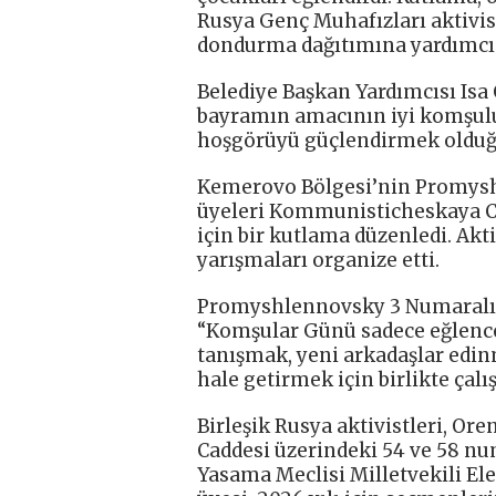
Rusya Genç Muhafızları aktivist
dondurma dağıtımına yardımcı 
Belediye Başkan Yardımcısı Isa C
bayramın amacının iyi komşuluk 
hoşgörüyü güçlendirmek olduğu
Kemerovo Bölgesi’nin Promysh
üyeleri Kommunisticheskaya Ca
için bir kutlama düzenledi. Akti
yarışmaları organize etti.
Promyshlennovsky 3 Numaralı İ
“Komşular Günü sadece eğlence
tanışmak, yeni arkadaşlar edi
hale getirmek için birlikte çalış
Birleşik Rusya aktivistleri, O
Caddesi üzerindeki 54 ve 58 num
Yasama Meclisi Milletvekili El