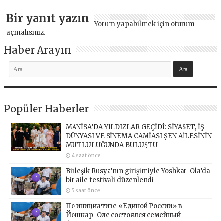
Bir yanıt yazın
Yorum yapabilmek için
oturum
açmalısınız
.
Haber Arayın
Popüler Haberler
MANİSA’DA YILDIZLAR GEÇİDİ: SİYASET, İŞ
DÜNYASI VE SİNEMA CAMİASI ŞEN AİLESİNİN
MUTLULUĞUNDA BULUŞTU
4 saat önce
Birleşik Rusya’nın girişimiyle Yoshkar-Ola’da
bir aile festivali düzenlendi
5 saat önce
По инициативе «Единой России» в
Йошкар-Оле состоялся семейный