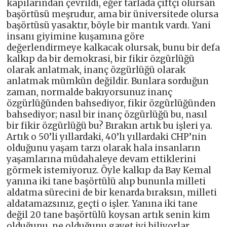
kapılarından çevrildi, eğer tarlada çiftçi olursan
başörtüsü meşrudur, ama bir üniversitede olursa
başörtüsü yasaktır, böyle bir mantık vardı. Yani
insanı giyimine kuşamına göre
değerlendirmeye kalkacak olursak, bunu bir defa
kalkıp da bir demokrasi, bir fikir özgürlüğü
olarak anlatmak, inanç özgürlüğü olarak
anlatmak mümkün değildir. Bunlara sorduğun
zaman, normalde bakıyorsunuz inanç
özgürlüğünden bahsediyor, fikir özgürlüğünden
bahsediyor; nasıl bir inanç özgürlüğü bu, nasıl
bir fikir özgürlüğü bu? Bırakın artık bu işleri ya.
Artık o 50’li yıllardaki, 40’lı yıllardaki CHP’nin
olduğunu yaşam tarzı olarak hala insanların
yaşamlarına müdahaleye devam ettiklerini
görmek istemiyoruz. Öyle kalkıp da Bay Kemal
yanına iki tane başörtülü alıp bununla milleti
aldatma sürecini de bir kenarda bıraksın, milleti
aldatamazsınız, geçti o işler. Yanına iki tane
değil 20 tane başörtülü koysan artık senin kim
olduğunu, ne olduğunu gayet iyi biliyorlar.