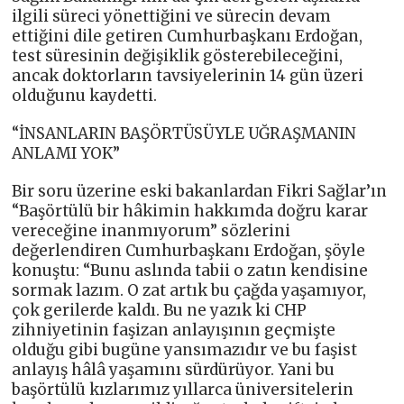
ilgili süreci yönettiğini ve sürecin devam
ettiğini dile getiren Cumhurbaşkanı Erdoğan,
test süresinin değişiklik gösterebileceğini,
ancak doktorların tavsiyelerinin 14 gün üzeri
olduğunu kaydetti.
“İNSANLARIN BAŞÖRTÜSÜYLE UĞRAŞMANIN
ANLAMI YOK”
Bir soru üzerine eski bakanlardan Fikri Sağlar’ın
“Başörtülü bir hâkimin hakkımda doğru karar
vereceğine inanmıyorum” sözlerini
değerlendiren Cumhurbaşkanı Erdoğan, şöyle
konuştu: “Bunu aslında tabii o zatın kendisine
sormak lazım. O zat artık bu çağda yaşamıyor,
çok gerilerde kaldı. Bu ne yazık ki CHP
zihniyetinin faşizan anlayışının geçmişte
olduğu gibi bugüne yansımazıdır ve bu faşist
anlayış hâlâ yaşamını sürdürüyor. Yani bu
başörtülü kızlarımız yıllarca üniversitelerin