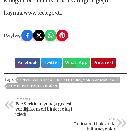
Erdoğan, buradan İstanbul Valiliğine geçti.
kaynak:www.tccb.gov.tr
Paylaş:
Facebook
Twitter
WhatsApp
Pinterest
Tags
“İNSANLARIN BAŞÖRTÜSÜYLE UĞRAŞMANIN ANLAMI YOK”
CUMHURBAŞKANI ERDOĞAN
Previous
Ece Seçkin’in yılbaşı gecesi
verdiği konseri binlerce kişi
izledi
Next
Retinapoti hakkında
bilinmeyenler