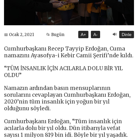
🔊
📅 Ocak 2, 2021
📂 Bugün
A+
A-
Dinle
Cumhurbaşkanı Recep Tayyip Erdoğan, Cuma
namazını Ayasofya-i Kebir Camii Şerifi’nde kıldı.
“TÜM İNSANLIK İÇİN ACILARLA DOLU BİR YIL
OLDU”
Namazın ardından basın mensuplarının
sorularını cevaplayan Cumhurbaşkanı Erdoğan,
2020’nin tüm insanlık için yoğun bir yıl
olduğunu söyledi.
Cumhurbaşkanı Erdoğan, “Tüm insanlık için
acılarla dolu bir yıl oldu. Dün itibarıyla vefat
sayısı 1 milyon 819 bin idi. Böyle bir yıl yaşadık.