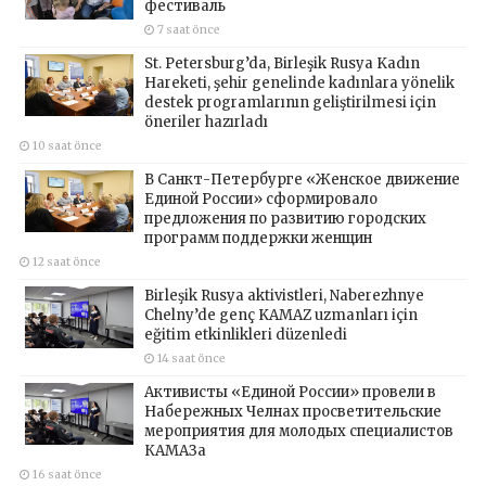
фестиваль
7 saat önce
St. Petersburg’da, Birleşik Rusya Kadın
Hareketi, şehir genelinde kadınlara yönelik
destek programlarının geliştirilmesi için
öneriler hazırladı
10 saat önce
В Санкт-Петербурге «Женское движение
Единой России» сформировало
предложения по развитию городских
программ поддержки женщин
12 saat önce
Birleşik Rusya aktivistleri, Naberezhnye
Chelny’de genç KAMAZ uzmanları için
eğitim etkinlikleri düzenledi
14 saat önce
Активисты «Единой России» провели в
Набережных Челнах просветительские
мероприятия для молодых специалистов
КАМАЗа
16 saat önce