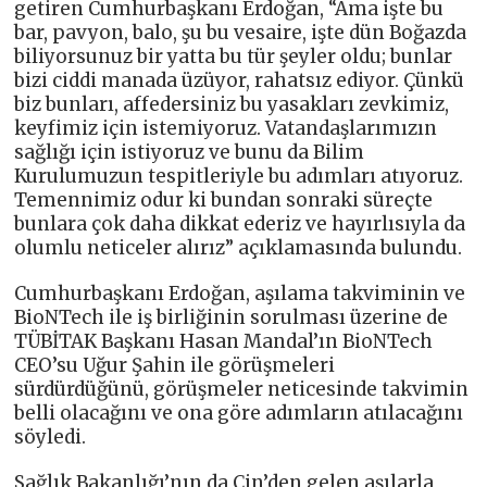
getiren Cumhurbaşkanı Erdoğan, “Ama işte bu
bar, pavyon, balo, şu bu vesaire, işte dün Boğazda
biliyorsunuz bir yatta bu tür şeyler oldu; bunlar
bizi ciddi manada üzüyor, rahatsız ediyor. Çünkü
biz bunları, affedersiniz bu yasakları zevkimiz,
keyfimiz için istemiyoruz. Vatandaşlarımızın
sağlığı için istiyoruz ve bunu da Bilim
Kurulumuzun tespitleriyle bu adımları atıyoruz.
Temennimiz odur ki bundan sonraki süreçte
bunlara çok daha dikkat ederiz ve hayırlısıyla da
olumlu neticeler alırız” açıklamasında bulundu.
Cumhurbaşkanı Erdoğan, aşılama takviminin ve
BioNTech ile iş birliğinin sorulması üzerine de
TÜBİTAK Başkanı Hasan Mandal’ın BioNTech
CEO’su Uğur Şahin ile görüşmeleri
sürdürdüğünü, görüşmeler neticesinde takvimin
belli olacağını ve ona göre adımların atılacağını
söyledi.
Sağlık Bakanlığı’nın da Çin’den gelen aşılarla