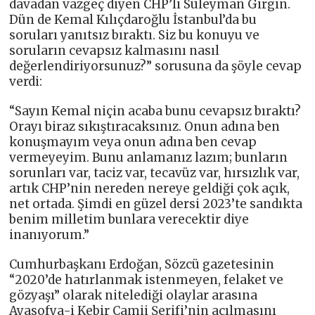
davadan vazgeç diyen CHP’li Süleyman Girgin.
Dün de Kemal Kılıçdaroğlu İstanbul’da bu
soruları yanıtsız bıraktı. Siz bu konuyu ve
soruların cevapsız kalmasını nasıl
değerlendiriyorsunuz?” sorusuna da şöyle cevap
verdi:
“Sayın Kemal niçin acaba bunu cevapsız bıraktı?
Orayı biraz sıkıştıracaksınız. Onun adına ben
konuşmayım veya onun adına ben cevap
vermeyeyim. Bunu anlamanız lazım; bunların
sorunları var, taciz var, tecavüz var, hırsızlık var,
artık CHP’nin nereden nereye geldiği çok açık,
net ortada. Şimdi en güzel dersi 2023’te sandıkta
benim milletim bunlara verecektir diye
inanıyorum.”
Cumhurbaşkanı Erdoğan, Sözcü gazetesinin
“2020’de hatırlanmak istenmeyen, felaket ve
gözyaşı” olarak nitelediği olaylar arasına
Ayasofya-i Kebir Camii Şerifi’nin açılmasını