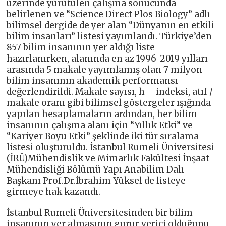
üzerinde yürütülen çalışma sonucunda
belirlenen ve “Science Direct Plos Biology” adlı
bilimsel dergide de yer alan “Dünyanın en etkili
bilim insanları” listesi yayımlandı. Türkiye’den
857 bilim insanının yer aldığı liste
hazırlanırken, alanında en az 1996-2019 yılları
arasında 5 makale yayımlamış olan 7 milyon
bilim insanının akademik performansı
değerlendirildi. Makale sayısı, h – indeksi, atıf /
makale oranı gibi bilimsel göstergeler ışığında
yapılan hesaplamaların ardından, her bilim
insanının çalışma alanı için “Yıllık Etki” ve
“Kariyer Boyu Etki” şeklinde iki tür sıralama
listesi oluşturuldu. İstanbul Rumeli Üniversitesi
(İRÜ)Mühendislik ve Mimarlık Fakültesi İnşaat
Mühendisliği Bölümü Yapı Anabilim Dalı
Başkanı Prof.Dr.İbrahim Yüksel de listeye
girmeye hak kazandı.
İstanbul Rumeli Üniversitesinden bir bilim
insanının yer almasının gurur verici olduğunu