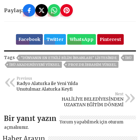
Paylaş:
Facebook
Twitter
WhatsApp
Pinterest
Tags
"DÜNYANIN EN ETKILI BILIM INSANLARI" LISTESINDE
İRÜ
İRÜ AKADEMISYENI YÜKSEL
PROF.DR.İBRAHIM YÜKSEL
Previous
Radyo Alaturka ile Yeni Yılda
Unutulmaz Alaturka Keyfi
Next
HALİLİYE BELEDİYESİNDEN
UZAKTAN EĞİTİM DÖNEMİ
Bir yanıt yazın
Yorum yapabilmek için
oturum
açmalısınız
.
Haber Arayın