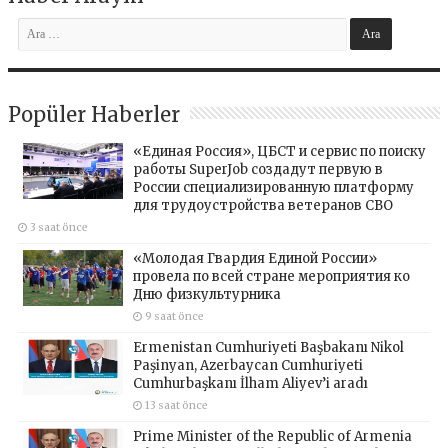
Popüler Haberler
«Единая Россия», ЦБСТ и сервис по поиску
работы SuperJob создадут первую в
России специализированную платформу
для трудоустройства ветеранов СВО
3 saat önce
«Молодая Гвардия Единой России»
провела по всей стране мероприятия ко
Дню физкультурника
9 saat önce
Ermenistan Cumhuriyeti Başbakanı Nikol
Paşinyan, Azerbaycan Cumhuriyeti
Cumhurbaşkanı İlham Aliyev’i aradı
13 saat önce
Prime Minister of the Republic of Armenia