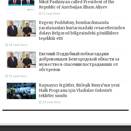
Nikol Pashinyan called President of the
Republic of Azerbaijan Ilham Aliyev
17 saat önce
Evgeny Poddubny, bombardımanda
yaralananları kurtarmadaki cesaretlerinden
dolayı Belgorod bölgesindeki gönüllülere
teşekkür etti
18 saat önce
Евгений Поддубный поблагодарил
добровольцев Белгородской области за
мужество в спасении пострадавших от
обстрелов
19 saat önce
Kapsayıcı örgütler, Birleşik Rusya’nın yeni
Halk Programı için Vladislav Golovin’e
teklifler sundu
22 saat önce