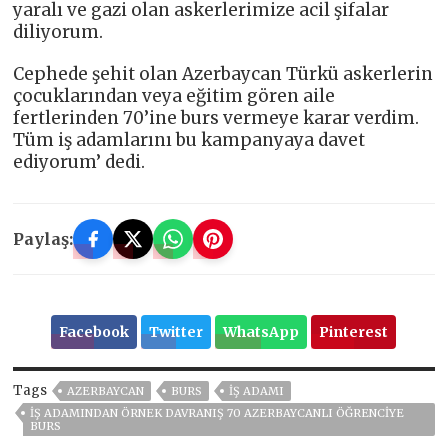
yaralı ve gazi olan askerlerimize acil şifalar
diliyorum.
Cephede şehit olan Azerbaycan Türkü askerlerin
çocuklarından veya eğitim gören aile
fertlerinden 70’ine burs vermeye karar verdim.
Tüm iş adamlarını bu kampanyaya davet
ediyorum’ dedi.
Paylaş:
Facebook
Twitter
WhatsApp
Pinterest
Tags
AZERBAYCAN
BURS
İŞ ADAMI
İŞ ADAMINDAN ÖRNEK DAVRANIŞ 70 AZERBAYCANLI ÖĞRENCİYE
BURS