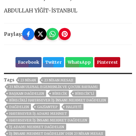
ABDULLAH YİĞİT-İSTANBUL
Paylaş:
Facebook
Twitter
WhatsApp
Pinterest
Tags
23 NİSAN
23 NİSAN MESAJI
23 NISAN ULUSAL EGEMENLIK VE ÇOCUK BAYRAMI
BAŞKAN DAĞDELEN
BİRECİK
BIRECIK’LI
BIRECIKLI HAYIRSEVER İŞ İNSANI MEHMET DAĞDELEN
DAĞDELEN
GAZIANTEP
HALFETİ
HAYIRSEVER IŞ ADAMI MEHMET
HAYIRSEVER İŞ İNSANI MEHMET DAĞDELEN
IŞ ADAMI MEHMET DAĞDELEN
İŞ İNSANI MEHMET DAĞDELEN`DEN 23 NİSAN MESAJI