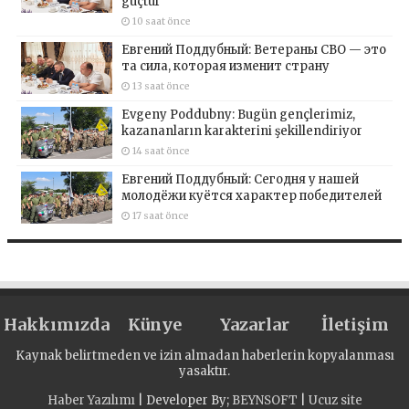
güçtür
10 saat önce
Евгений Поддубный: Ветераны СВО — это
та сила, которая изменит страну
13 saat önce
Evgeny Poddubny: Bugün gençlerimiz,
kazananların karakterini şekillendiriyor
14 saat önce
Евгений Поддубный: Сегодня у нашей
молодёжи куётся характер победителей
17 saat önce
Hakkımızda
Künye
Yazarlar
İletişim
Kaynak belirtmeden ve izin almadan haberlerin kopyalanması
yasaktır.
Haber Yazılımı
| Developer By;
BEYNSOFT
|
Ucuz site