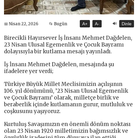
🔊
📅 Nisan 22, 2026
📂 Bugün
A+
A-
Dinle
Birecikli Hayırsever İş İnsanı Mehmet Dağdelen,
23 Nisan Ulusal Egemenlik ve Çocuk Bayramı
dolayısıyla bir kutlama mesajı yayınladı.
İş İnsanı Mehmet Dağdelen, mesajında şu
ifadelere yer verdi;
Türkiye Büyük Millet Meclisimizin açılışının
106. yıl dönümünü, ’23 Nisan Ulusal Egemenlik
ve Çocuk Bayramı’ olarak, milletçe birlik ve
beraberlik içinde kutlamanın gurur, mutluluk ve
coşkusunu yaşıyoruz.
Kurtuluş Savaşımızın en önemli dönüm noktası
olan 23 Nisan 1920 milletimizin bağımsızlık ve
özgürlük iradesini tüm dünyaya ilan ettiği