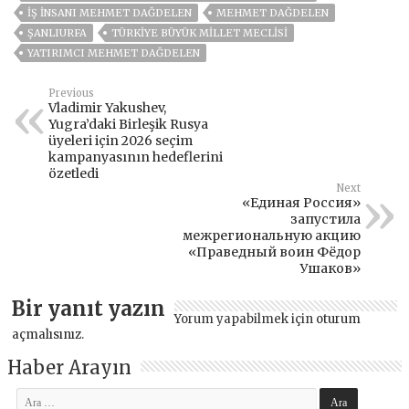
İŞ İNSANI MEHMET DAĞDELEN
MEHMET DAĞDELEN
ŞANLIURFA
TÜRKIYE BÜYÜK MILLET MECLISI
YATIRIMCI MEHMET DAĞDELEN
Previous
Vladimir Yakushev,
Yugra’daki Birleşik Rusya
üyeleri için 2026 seçim
kampanyasının hedeflerini
özetledi
Next
«Единая Россия»
запустила
межрегиональную акцию
«Праведный воин Фёдор
Ушаков»
Bir yanıt yazın
Yorum yapabilmek için
oturum
açmalısınız
.
Haber Arayın