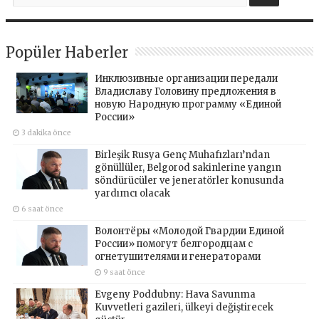
Popüler Haberler
Инклюзивные организации передали
Владиславу Головину предложения в
новую Народную программу «Единой
России»
3 dakika önce
Birleşik Rusya Genç Muhafızları’ndan
gönüllüler, Belgorod sakinlerine yangın
söndürücüler ve jeneratörler konusunda
yardımcı olacak
6 saat önce
Волонтёры «Молодой Гвардии Единой
России» помогут белгородцам с
огнетушителями и генераторами
9 saat önce
Evgeny Poddubny: Hava Savunma
Kuvvetleri gazileri, ülkeyi değiştirecek