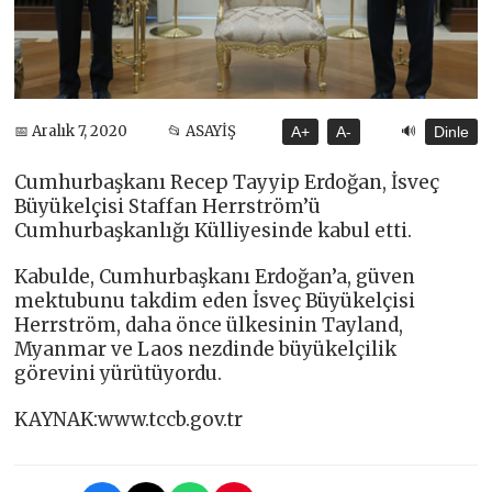
🔊
📅 Aralık 7, 2020
📂 ASAYİŞ
A+
A-
Dinle
Cumhurbaşkanı Recep Tayyip Erdoğan, İsveç
Büyükelçisi Staffan Herrström’ü
Cumhurbaşkanlığı Külliyesinde kabul etti.
Kabulde, Cumhurbaşkanı Erdoğan’a, güven
mektubunu takdim eden İsveç Büyükelçisi
Herrström, daha önce ülkesinin Tayland,
Myanmar ve Laos nezdinde büyükelçilik
görevini yürütüyordu.
KAYNAK:www.tccb.gov.tr