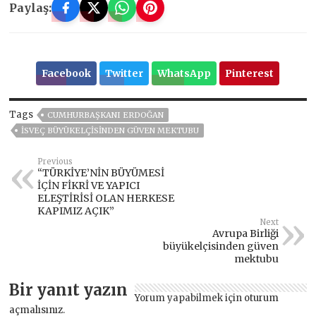
Paylaş:
Facebook
Twitter
WhatsApp
Pinterest
Tags
CUMHURBAŞKANI ERDOĞAN
İSVEÇ BÜYÜKELÇISINDEN GÜVEN MEKTUBU
Previous
“TÜRKİYE’NİN BÜYÜMESİ
İÇİN FİKRİ VE YAPICI
ELEŞTİRİSİ OLAN HERKESE
KAPIMIZ AÇIK”
Next
Avrupa Birliği
büyükelçisinden güven
mektubu
Bir yanıt yazın
Yorum yapabilmek için
oturum
açmalısınız
.