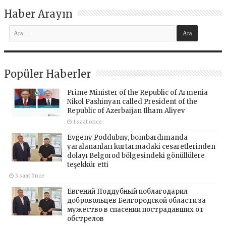
Haber Arayın
Popüler Haberler
Prime Minister of the Republic of Armenia
Nikol Pashinyan called President of the
Republic of Azerbaijan Ilham Aliyev
1 saat önce
Evgeny Poddubny, bombardımanda
yaralananları kurtarmadaki cesaretlerinden
dolayı Belgorod bölgesindeki gönüllülere
teşekkür etti
3 saat önce
Евгений Поддубный поблагодарил
добровольцев Белгородской области за
мужество в спасении пострадавших от
обстрелов