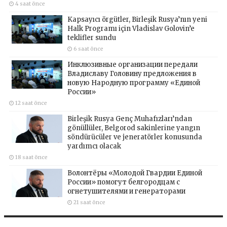
4 saat önce
Kapsayıcı örgütler, Birleşik Rusya’nın yeni
Halk Programı için Vladislav Golovin’e
teklifler sundu
6 saat önce
Инклюзивные организации передали
Владиславу Головину предложения в
новую Народную программу «Единой
России»
12 saat önce
Birleşik Rusya Genç Muhafızları’ndan
gönüllüler, Belgorod sakinlerine yangın
söndürücüler ve jeneratörler konusunda
yardımcı olacak
18 saat önce
Волонтёры «Молодой Гвардии Единой
России» помогут белгородцам с
огнетушителями и генераторами
21 saat önce