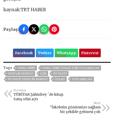
kaynak:TRT HABER
Paylaş:
Facebook
Twitter
WhatsApp
Pinterest
Tags
CUMA GÜNÜ
CUMA GÜNÜ ÖZDAĞ IÇIN TOPLANACAK
DISIPLIN KURULU
İÇİN
İYİ PARTİ
İYI PARTI DISIPLIN KURULU
ÖZDAĞ
TOPLANACAK
Previous
TÜBİTAK Şahinbey `de kitap.
Satış ofisi açtı
Next
“İskeletin günümüze sağlam
bir şekilde gelmesi çok