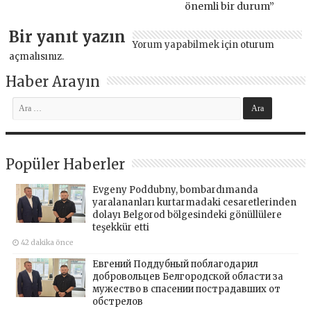
önemli bir durum”
Bir yanıt yazın
Yorum yapabilmek için
oturum
açmalısınız
.
Haber Arayın
Popüler Haberler
Evgeny Poddubny, bombardımanda
yaralananları kurtarmadaki cesaretlerinden
dolayı Belgorod bölgesindeki gönüllülere
teşekkür etti
42 dakika önce
Евгений Поддубный поблагодарил
добровольцев Белгородской области за
мужество в спасении пострадавших от
обстрелов