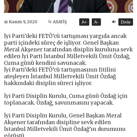
🔊
📅 Kasım 9, 2020
📂 ASAYİŞ
A+
A-
Dinle
İyi Parti’deki FETÖ’cü tartışması yargıda ancak
parti içindeki süreç de işliyor. Genel Başkan
Meral Akşener tarafından disiplin kuruluna sevk
edilen İyi Parti İstanbul Milletvekili Ümit Özdağ,
Cuma günü kendini savunacak.
İyi Parti’deki FETÖ’cü tartışmasının fitilini
ateşleyen İstanbul Milletvekili Ümit Özdağ
hakkındaki disiplin süreci işliyor.
İyi Parti Disiplin Kurulu, Cuma günü Özdağ için
toplanacak. Özdağ, savunmasını yapacak.
İyi Parti Disiplin Kurulu, Genel Başkan Meral
Akşener tarafından disipline sevk edilen
İstanbul Milletvekili Ümit Özdağ’ın durumunu
görüştü.