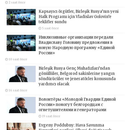
2 saat önce
Kapsayıcı örgütler, Birleşik Rusya’nın yeni
Halk Programı için Vladislav Golovin’e
teklifler sundu
5 saat önce
Инклюзивные организации передали
Владиславу Головину предложения в
новую Народную программу «Единой
России»
10 saat önce
Birleşik Rusya Genç Muhafızları’ndan
gönüllüler, Belgorod sakinlerine yangın
söndürücüler ve jeneratörler konusunda
yardımcı olacak
16 saat önce
Волонтёры «Молодой Гвардии Единой
России» помогут белгородцам с
огнетушителями и генераторами
19 saat önce
Evgeny Poddubny: Hava Savunma