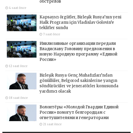
обстрелов
4 saat önce
Kapsayıcı örgütler, Birleşik Rusya’nın yeni
Halk Programı için Vladislav Golovin’e
teklifler sundu
7 saat önce
Инклюзивные организации передали
Владиславу Головину предложения в
новую Народную программу «Единой
России»
12 saat önce
Birleşik Rusya Genç Muhafızları’ndan
gönüllüler, Belgorod sakinlerine yangın
söndürücüler ve jeneratörler konusunda
yardımcı olacak
18 saat önce
Волонтёры «Молодой Гвардии Единой
России» помогут белгородцам с
огнетушителями и генераторами
21 saat önce