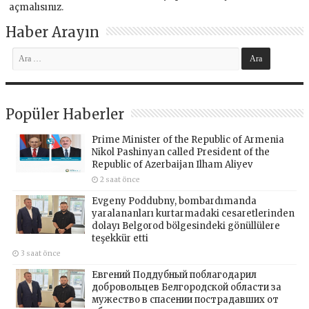
açmalısınız
.
Haber Arayın
Popüler Haberler
Prime Minister of the Republic of Armenia
Nikol Pashinyan called President of the
Republic of Azerbaijan Ilham Aliyev
2 saat önce
Evgeny Poddubny, bombardımanda
yaralananları kurtarmadaki cesaretlerinden
dolayı Belgorod bölgesindeki gönüllülere
teşekkür etti
3 saat önce
Евгений Поддубный поблагодарил
добровольцев Белгородской области за
мужество в спасении пострадавших от