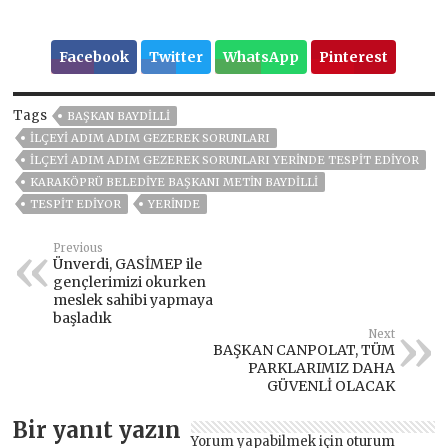
Facebook
Twitter
WhatsApp
Pinterest
Tags
BAŞKAN BAYDİLLİ
ILÇEYI ADIM ADIM GEZEREK SORUNLARI
ILÇEYI ADIM ADIM GEZEREK SORUNLARI YERINDE TESPIT EDIYOR
KARAKÖPRÜ BELEDIYE BAŞKANI METIN BAYDILLI
TESPIT EDIYOR
YERINDE
Previous
Ünverdi, GASİMEP ile
gençlerimizi okurken
meslek sahibi yapmaya
başladık
Next
BAŞKAN CANPOLAT, TÜM
PARKLARIMIZ DAHA
GÜVENLİ OLACAK
Bir yanıt yazın
Yorum yapabilmek için
oturum