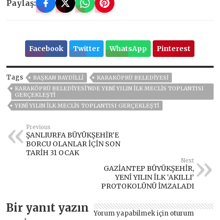
Paylaş:
Facebook
Twitter
WhatsApp
Pinterest
Tags
BAŞKAN BAYDİLLİ
KARAKÖPRÜ BELEDİYESİ
KARAKÖPRÜ BELEDİYESİ'NDE YENİ YILIN İLK MECLİS TOPLANTISI
GERÇEKLEŞTİ
YENİ YILIN İLK MECLİS TOPLANTISI GERÇEKLEŞTİ
Previous
ŞANLIURFA BÜYÜKŞEHİR’E
BORCU OLANLAR İÇİN SON
TARİH 31 OCAK
Next
GAZİANTEP BÜYÜKŞEHİR,
YENİ YILIN İLK ‘AKILLI’
PROTOKOLÜNÜ İMZALADI
Bir yanıt yazın
Yorum yapabilmek için
oturum