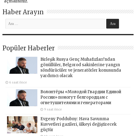
açmalısınız
.
Haber Arayın
Popüler Haberler
Birleşik Rusya Genç Muhafızları’ndan
gönüllüler, Belgorod sakinlerine yangın
söndürücüler ve jeneratörler konusunda
yardımcı olacak
6 saat önce
Волонтёры «Молодой Гвардии Единой
России» помогут белгородцам с
огнетушителями и генераторами
9 saat önce
Evgeny Poddubny: Hava Savunma
Kuvvetleri gazileri, ülkeyi değiştirecek
güçtür