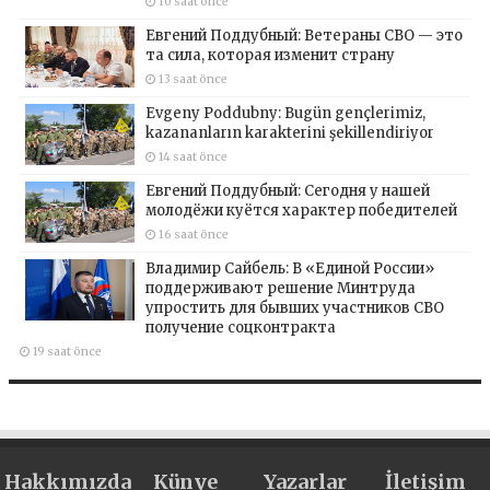
10 saat önce
Евгений Поддубный: Ветераны СВО — это
та сила, которая изменит страну
13 saat önce
Evgeny Poddubny: Bugün gençlerimiz,
kazananların karakterini şekillendiriyor
14 saat önce
Евгений Поддубный: Сегодня у нашей
молодёжи куётся характер победителей
16 saat önce
Владимир Сайбель: В «Единой России»
поддерживают решение Минтруда
упростить для бывших участников СВО
получение соцконтракта
19 saat önce
Hakkımızda
Künye
Yazarlar
İletişim