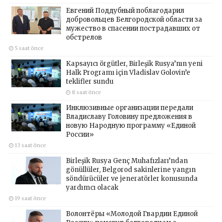
Евгений Поддубный поблагодарил
добровольцев Белгородской области за
мужество в спасении пострадавших от
обстрелов
5 saat önce
Kapsayıcı örgütler, Birleşik Rusya’nın yeni
Halk Programı için Vladislav Golovin’e
teklifler sundu
8 saat önce
Инклюзивные организации передали
Владиславу Головину предложения в
новую Народную программу «Единой
России»
13 saat önce
Birleşik Rusya Genç Muhafızları’ndan
gönüllüler, Belgorod sakinlerine yangın
söndürücüler ve jeneratörler konusunda
yardımcı olacak
19 saat önce
Волонтёры «Молодой Гвардии Единой