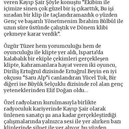
veren Kayıp Şair Şöyle konuştu “Ekibim ile
içimize sinen çok güzel bir iş çıkarttık, Bu işi
sıradan bir klip ile taçlandıramazdık o yüzden
Genç ve başarılı Yönetmenim İbrahim Bülbül ile
uzun süre üstünde çalıştık ve Dönem klibi
çekmeye karar verdik”.
Özgür Tüzer hem yorumculuğu hem de
oyunculuğu ile klipte yer aldı, Isparta’da
kalabalık bir ekiple çekimleri gerçekleşen
klipte, kahramanlara hayat veren iki oyuncu,
Diriliş Ertuğrul dizisinde Ertuğrul Beyin en iyi
okçusu “Saru Alp”i canlandıran Yücel Tok, Bir
diğeri ise Büyük Selçuklu dizisinde rol alan genç
yeteneklerinden Elif Doğan oldu…
Özel radyoların kurulmasıyla birlikte
radyoculuk kariyerinde Kayıp Şair olarak
ünlenen sanatçı şu ana kadar gerçekleştirdiği
çalışmalarında yalnızca sesi ile yer alırken bazı
kliplerinde siluet ile yer alıyor, bu yüzden