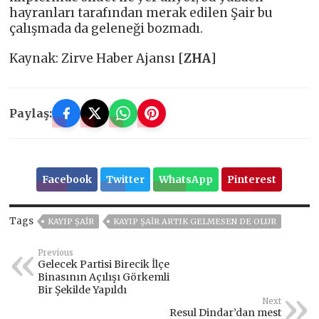
hayranları tarafından merak edilen Şair bu
çalışmada da geleneği bozmadı.
Kaynak: Zirve Haber Ajansı [
ZHA
]
Paylaş:
Facebook
Twitter
WhatsApp
Pinterest
Tags
KAYIP ŞAIR
KAYIP ŞAIR ARTIK GELMESEN DE OLUR
Previous
Gelecek Partisi Birecik İlçe
Binasının Açılışı Görkemli
Bir Şekilde Yapıldı
Next
Resul Dindar’dan mest