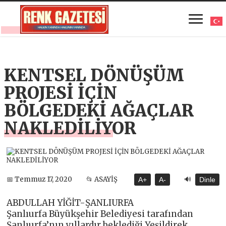
KENTSEL DÖNÜŞÜM
PROJESİ İÇİN
BÖLGEDEKİ AĞAÇLAR
NAKLEDİLİYOR
🔊
📅 Temmuz 17, 2020
📂 ASAYİŞ
A+
A-
Dinle
ABDULLAH YİĞİT-ŞANLIURFA
Şanlıurfa Büyükşehir Belediyesi tarafından
Şanlıurfa’nın yıllardır beklediği Yeşildirek