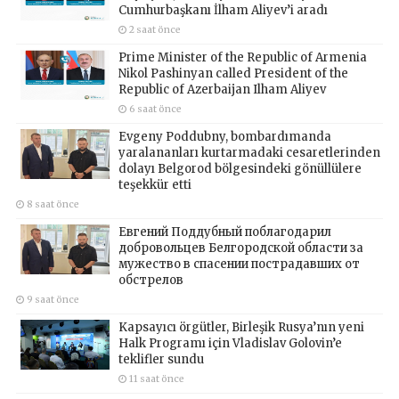
Cumhurbaşkanı İlham Aliyev’i aradı
2 saat önce
Prime Minister of the Republic of Armenia
Nikol Pashinyan called President of the
Republic of Azerbaijan Ilham Aliyev
6 saat önce
Evgeny Poddubny, bombardımanda
yaralananları kurtarmadaki cesaretlerinden
dolayı Belgorod bölgesindeki gönüllülere
teşekkür etti
8 saat önce
Евгений Поддубный поблагодарил
добровольцев Белгородской области за
мужество в спасении пострадавших от
обстрелов
9 saat önce
Kapsayıcı örgütler, Birleşik Rusya’nın yeni
Halk Programı için Vladislav Golovin’e
teklifler sundu
11 saat önce