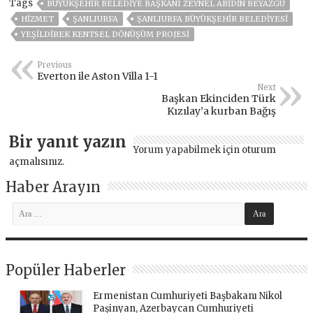
Tags
BÜYÜKŞEHIR BELEDIYE BAŞKANI ZEYNEL ABIDIN BEYAZGÜ
HİZMET
ŞANLIURFA
ŞANLIURFA BÜYÜKŞEHIR BELEDIYESI
YEŞILDIREK KENTSEL DÖNÜŞÜM PROJESI
Previous
Everton ile Aston Villa 1-1
Next
Başkan Ekinciden Türk
Kızılay’a kurban Bağış
Bir yanıt yazın
Yorum yapabilmek için
oturum
açmalısınız
.
Haber Arayın
Popüler Haberler
Ermenistan Cumhuriyeti Başbakanı Nikol
Paşinyan, Azerbaycan Cumhuriyeti