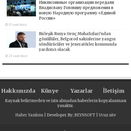
Инклюзивные организации передали
Владиславу Головину предложения в
новую Народную программу «Единой
России»
17 saat önce
Birleşik Rusya Genç Muhafızları’ndan
gönüllüler, Belgorod sakinlerine yangın
söndürücüler ve jeneratörler konusunda
yardımcı olacak
23 saat önce
Hakkımızda
Künye
Yazarlar
İletişim
Kaynak belirtmeden ve izin almadan haberlerin kopyalanması
yasaktır.
Haber Yazılımı
| Developer By;
BEYNSOFT
|
Ucuz site