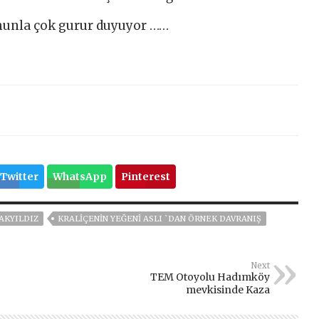
onunla çok gurur duyuyor ……
Twitter
WhatsApp
Pinterest
AKYILDIZ
KRALIÇENIN YEĞENI ASLI `DAN ÖRNEK DAVRANIŞ
Next
TEM Otoyolu Hadımköy
mevkisinde Kaza