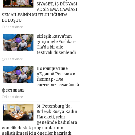
SİYASET, İŞ DÜNYASI
VE SİNEMA CAMİASI
ŞEN AİLESİNİN MUTLULUĞUNDA
BULUŞTU
2 saat önce
Birleşik Rusya’nın
girişimiyle Yoshkar-
Ola’da bir aile
festivali düzenlendi
2 saat önce
По инициативе
«Единой России» в
Йошкар-Оле
состоялся семейный
фестиваль
5 saat önce
St. Petersburg’da,
Birleşik Rusya Kadın
Hareketi, şehir
genelinde kadınlara
yönelik destek programlarının
geliştirilmesi için öneriler hazırladı