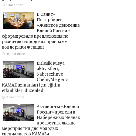
8 saat önce
В Санкт-
Петербурге
«Женское движение
Единой России»
сформировало предложения по
развитию городских программ
поддержки женщин
10 saat önce
Birleşik Rusya
aktivistleri,
Naberezhnye
Chelny’de genç
KAMAZ uzmanları için eğitim
etkinlikleri düzenledi
11 saat önce
Активисты «Единой
России» провели в
Набережных Челнах
просветительские
мероприятия для молодых
специалистов КАМАЗа