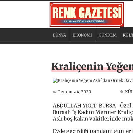
DÜNYA
EKONOMİ
GÜNDEM
KÜLT
Kraliçenin Yeğe
📅 Temmuz 4, 2020
📂 KÜ
ABDULLAH YİĞİT-BURSA -Özel 
Bursalı İş Kadını Mermer Krali
Aslı boş kalan vakitlerinde ma
Evde geçirdiği pandami günleri