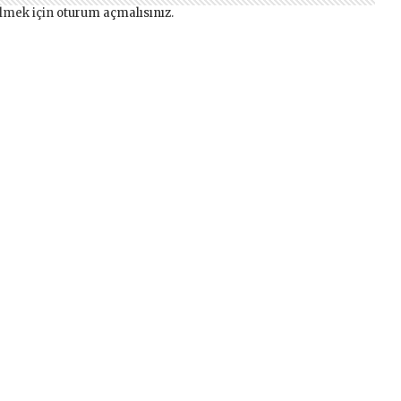
lmek için
oturum açmalısınız
.