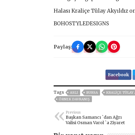
Halası Kraliçe Tülay Akyıldız 
BOHOSTYLEDESIGNS
Paylaş:
Facebook
Tags
ASLI
BURSA
KRALIÇE TÜLAY 
ÖRNEK DAVRANIŞ
Previous
Başkan Samancı `dan Ağrı
Valisi Osman Varol `a Ziyaret