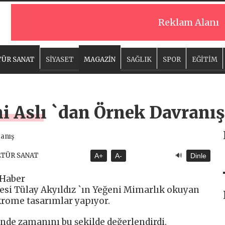
Reklam Alanı
ÜR SANAT
SİYASET
MAGAZİN
SAĞLIK
SPOR
EĞİTİM
ni Aslı `dan Örnek Davranış
🔊
LTÜR SANAT
A+
A-
Dinle
Haber
çesi Tülay Akyıldız `ın Yeğeni Mimarlık okuyan
krome tasarımlar yapıyor.
nde zamanını bu şekilde değerlendirdi.