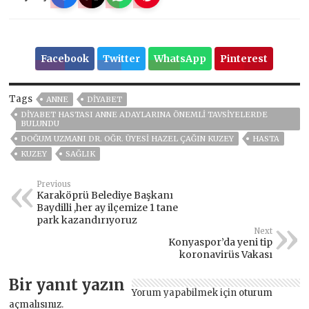
Facebook
Twitter
WhatsApp
Pinterest
Tags
ANNE
DIYABET
DIYABET HASTASI ANNE ADAYLARINA ÖNEMLI TAVSIYELERDE
BULUNDU
DOĞUM UZMANI DR. OĞR. ÜYESI HAZEL ÇAĞIN KUZEY
HASTA
KUZEY
SAĞLIK
Previous
Karaköprü Belediye Başkanı
Baydilli ,her ay ilçemize 1 tane
park kazandırıyoruz
Next
Konyaspor’da yeni tip
koronavirüs Vakası
Bir yanıt yazın
Yorum yapabilmek için
oturum
açmalısınız
.