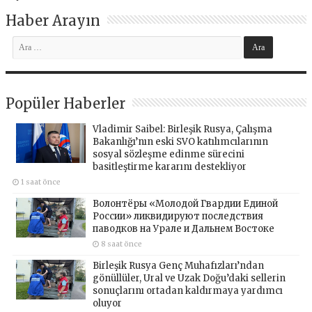
Haber Arayın
Popüler Haberler
Vladimir Saibel: Birleşik Rusya, Çalışma
Bakanlığı’nın eski SVO katılımcılarının
sosyal sözleşme edinme sürecini
basitleştirme kararını destekliyor
1 saat önce
Волонтёры «Молодой Гвардии Единой
России» ликвидируют последствия
паводков на Урале и Дальнем Востоке
8 saat önce
Birleşik Rusya Genç Muhafızları’ndan
gönüllüler, Ural ve Uzak Doğu’daki sellerin
sonuçlarını ortadan kaldırmaya yardımcı
oluyor