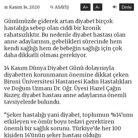
🔊
📅 Kasım 14, 2020
📂 ASAYİŞ
A+
A-
Dinle
Günümüzde giderek artan diyabet birçok
hastalığa sebep olan ciddi bir kronik
rahatsızlıktır. Bu nedenle diyabet hastası olan
anne adaylarının, gebelikleri sürecinde hem
kendi sağlığı hem de bebeğin sağlığı için çok
daha dikkatli olması gerekiyor.
14 Kasım Dünya Diyabet Günü dolayısıyla
diyabetten korunmanın önemine dikkat çeken
Biruni Üniversitesi Hastanesi Kadın Hastalıkları
ve Doğum Uzmanı Dr. Oğr. Üyesi Hazel Çağın
Kuzey, diyabet hastası anne adaylarına önemli
tavsiyelerde bulundu.
“Şeker hastalığı yani diyabet, toplumun %14’unu
etkileyen ve ömür boyu tedavi gerektiren
önemli bir sağlık sorunu. Türkiye’de her 100
kişiden 14’ünün şeker hastası olduğu