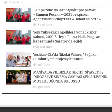
10 saat önce
В Саратове по Народной программе
«Единой России»-2021 открылся
адаптивный спортзал «Новая высота»
18 saat önce
Yeni Yükseklik engellilere yönelik spor
salonu, 2021 Birleşik Rusya Halk Programı
kapsamında Saratov’da açıldı
21 saat önce
Yoshkar-Ola’da Nikolai Valuev, “Sağlıklı
Cumhuriyet” projesiyle tanıştı
1 gün önce
MANİSA’DA YILDIZLAR GEÇİDİ: SİYASET, İŞ
DÜNYASI VE SİNEMA CAMİASI ŞEN AİLESİNİN
MUTLULUĞUNDA BULUŞTU
1 gün önce