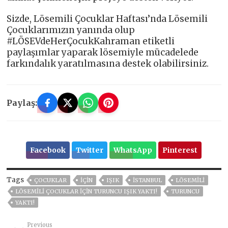
Sizde, Lösemili Çocuklar Haftası’nda Lösemili
Çocuklarımızın yanında olup
#LÖSEVdeHerÇocukKahraman etiketli
paylaşımlar yaparak lösemiyle mücadelede
farkındalık yaratılmasına destek olabilirsiniz.
Paylaş:
Facebook
Twitter
WhatsApp
Pinterest
Tags
ÇOCUKLAR
İÇİN
IŞIK
ISTANBUL
LÖSEMİLİ
LÖSEMİLİ ÇOCUKLAR İÇİN TURUNCU IŞIK YAKTI!
TURUNCU
YAKTI!
Previous