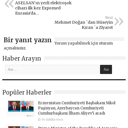
ASELSAN’ın yerli elektroşok
cihazı ilk kez Expomed
Eurasia’da…
Next
Mehmet Doğan `dan Hüseyin
Kıran `a Ziyaret
Bir yanıt yazın
Yorum yapabilmek için
oturum
açmalısınız
.
Haber Arayın
Popüler Haberler
Ermenistan Cumhuriyeti Başbakanı Nikol
Paşinyan, Azerbaycan Cumhuriyeti
Cumhurbaşkanı İlham Aliyev’i aradı
36 dakika önce