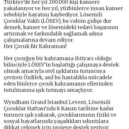
Türkiye’de her yıl 200.000 kişi kansere
yakalanıyor ve her yıl, yüzbinlerce insan kanser
sebebiyle hayatını kaybediyor. Lösemili
Çocuklar Vakfı (LÖSEV), bu vahim gidişe dur
demek, kanser ve lösemideki tedavi başarısını
artırmak ve farkındalık sağlamak adına
çalışmalarına devam ediyor.
Her Çocuk Bir Kahraman!
Her çocuğun bir kahramana ihtiyacı olduğu
bilinciyle LÖSEV’in başlattığı çalışmaya destek
olmak amacıyla otel ışıklarını turuncuya
çeviren Özdilek, asıl bu hastalıkla mücadele
eden binlerce çocuk kahramanın ellerinden
tutulmasına ışık tutmayı amaçlıyor.
Wyndham Grand İstanbul Levent, Lösemili
Çocuklar Haftası’nda 8 Kasım tarihine kadar
turuncu ışık yakarak, çocuklarımızın fiziki ve
sosyal hayatlarında yaşadıkları sıkıntılara
dikkat çekmek için projeye destek veriyor.