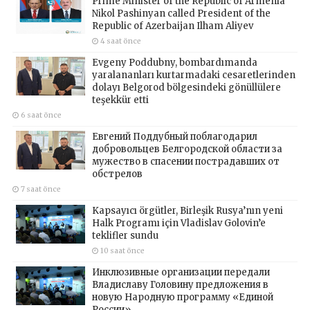
Prime Minister of the Republic of Armenia
Nikol Pashinyan called President of the
Republic of Azerbaijan Ilham Aliyev
4 saat önce
Evgeny Poddubny, bombardımanda
yaralananları kurtarmadaki cesaretlerinden
dolayı Belgorod bölgesindeki gönüllülere
teşekkür etti
6 saat önce
Евгений Поддубный поблагодарил
добровольцев Белгородской области за
мужество в спасении пострадавших от
обстрелов
7 saat önce
Kapsayıcı örgütler, Birleşik Rusya’nın yeni
Halk Programı için Vladislav Golovin’e
teklifler sundu
10 saat önce
Инклюзивные организации передали
Владиславу Головину предложения в
новую Народную программу «Единой
России»