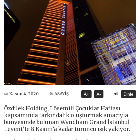
🔊
📅 Kasım 4, 2020
📂 ASAYİŞ
A+
A-
Dinle
Özdilek Holding, Lösemili Çocuklar Haftası
kapsamında farkındalık oluşturmak amacıyla
bünyesinde bulunan Wyndham Grand İstanbul
Levent’te 8 Kasım’a kadar turuncu ışık yakıyor.