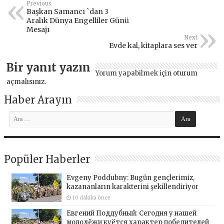
Previous
Başkan Samancı `dan 3
Aralık Dünya Engelliler Günü
Mesajı
Next
Evde kal, kitaplara ses ver
Bir yanıt yazın
Yorum yapabilmek için
oturum
açmalısınız
.
Haber Arayın
Popüler Haberler
Evgeny Poddubny: Bugün gençlerimiz,
kazananların karakterini şekillendiriyor
10 dakika önce
Евгений Поддубный: Сегодня у нашей
молодёжи куётся характер победителей