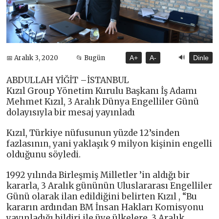
🔊
📅 Aralık 3, 2020
📂 Bugün
A+
A-
Dinle
ABDULLAH YİĞİT –İSTANBUL
Kızıl Group Yönetim Kurulu Başkanı İş Adamı
Mehmet Kızıl, 3 Aralık Dünya Engelliler Günü
dolayısıyla bir mesaj yayınladı
Kızıl, Türkiye nüfusunun yüzde 12’sinden
fazlasının, yani yaklaşık 9 milyon kişinin engelli
olduğunu söyledi.
1992 yılında Birleşmiş Milletler ’in aldığı bir
kararla, 3 Aralık gününün Uluslararası Engelliler
Günü olarak ilan edildiğini belirten Kızıl , “Bu
kararın ardından BM İnsan Hakları Komisyonu
yayınladığı bildiri ile üye ülkelere, 3 Aralık