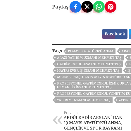
Paylaş:
Facebook
Tags
19 MAYIS ATATÜRK'Ü ANMA
ARAZ
ARAZI YATIRIM UZMANI MEHMET TAŞ
GAYRIMENKUL UZMANI MEHMET TAŞ
G
HAYIRSEVER IŞ INSANI MEHMET TAŞ
I
MEHMET TAŞ`DAN 19 MAYIS ATATÜRK’Ü A
PROFESYONEL GAYRIMENKUL İZMIR URLA 
UZMANI İŞ İNSANI MEHMET TAŞ
PROFESYONEL GAYRİMENKUL YÖNETIM KU
YATIRIM UZMANI MEHMET TAŞ
YATIR
Previous
ABDÜLKADİR ARSLAN `DAN
19 MAYIS ATATÜRK’Ü ANMA,
GENÇLİK VE SPOR BAYRAMI