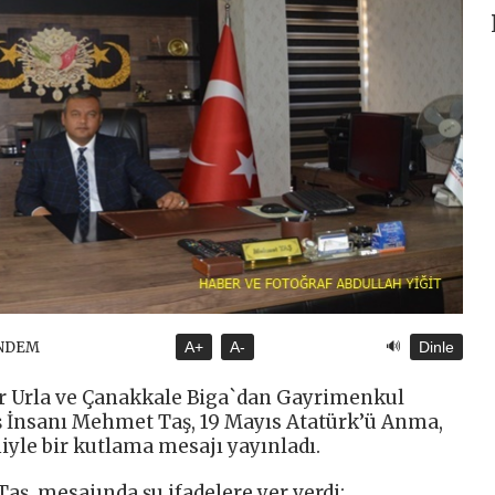
🔊
ÜNDEM
A+
A-
Dinle
r Urla ve Çanakkale Biga`dan Gayrimenkul
ş İnsanı Mehmet Taş, 19 Mayıs Atatürk’ü Anma,
yle bir kutlama mesajı yayınladı.
ş, mesajında şu ifadelere yer verdi: