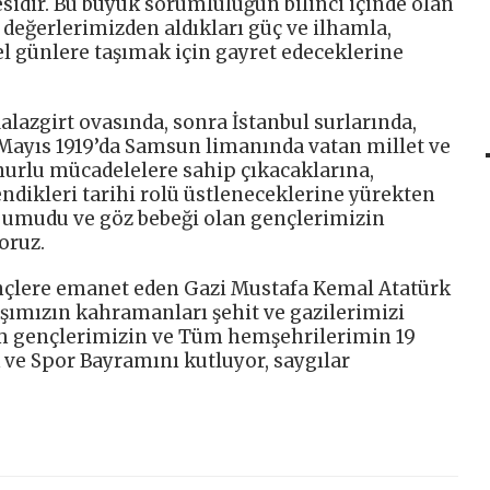
idir. Bu büyük sorumluluğun bilinci içinde olan
 değerlerimizden aldıkları güç ve ilhamla,
el günlere taşımak için gayret edeceklerine
alazgirt ovasında, sonra İstanbul surlarında,
Mayıs 1919’da Samsun limanında vatan millet ve
urlu mücadelelere sahip çıkacaklarına,
ndikleri tarihi rolü üstleneceklerine yürekten
n umudu ve göz bebeği olan gençlerimizin
oruz.
nçlere emanet eden Gazi Mustafa Kemal Atatürk
aşımızın kahramanları şehit ve gazilerimizi
m gençlerimizin ve Tüm hemşehrilerimin 19
ve Spor Bayramını kutluyor, saygılar