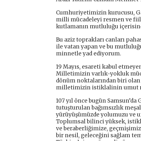
Cumhuriyetimizin kurucusu, G
milli mücadeleyi resmen ve fii
kutlamanın mutluluğu içerisin
Bu aziz toprakları canları pah
ile vatan yapan ve bu mutlulu
minnetle yad ediyorum.
19 Mayıs, esareti kabul etmeye
Milletimizin varlık-yokluk müc
dönüm noktalarından biri olan
milletimizin istiklalinin umut 
107 yıl önce bugün Samsun’da 
tutuşturulan bağımsızlık meşale
yürüyüşümüzde yolumuzu ve u
Toplumsal bilinci yüksek, istikla
ve beraberliğimize, geçmişimiz
bir nesil, geleceğini sağlam te