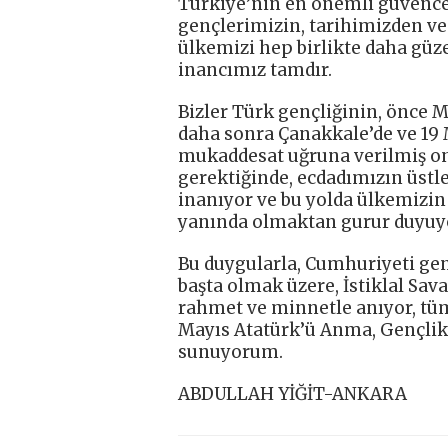
Türkiye’nin en önemli güvences
gençlerimizin, tarihimizden ve
ülkemizi hep birlikte daha güz
inancımız tamdır.
Bizler Türk gençliğinin, önce M
daha sonra Çanakkale’de ve 19 
mukaddesat uğruna verilmiş on
gerektiğinde, ecdadımızın üstle
inanıyor ve bu yolda ülkemizi
yanında olmaktan gurur duyuy
Bu duygularla, Cumhuriyeti ge
başta olmak üzere, İstiklal Sav
rahmet ve minnetle anıyor, tü
Mayıs Atatürk’ü Anma, Gençlik 
sunuyorum.
ABDULLAH YİĞİT-ANKARA