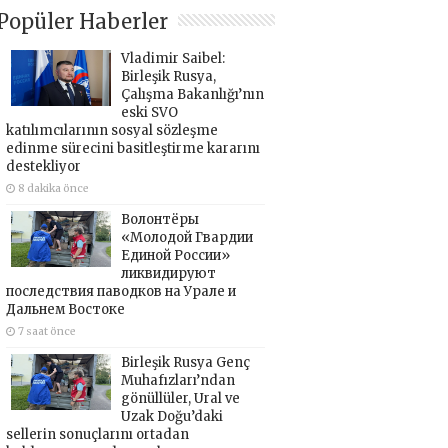
Popüler Haberler
Vladimir Saibel:
Birleşik Rusya,
Çalışma Bakanlığı’nın
eski SVO
katılımcılarının sosyal sözleşme
edinme sürecini basitleştirme kararını
destekliyor
8 dakika önce
Волонтёры
«Молодой Гвардии
Единой России»
ликвидируют
последствия паводков на Урале и
Дальнем Востоке
7 saat önce
Birleşik Rusya Genç
Muhafızları’ndan
gönüllüler, Ural ve
Uzak Doğu’daki
sellerin sonuçlarını ortadan