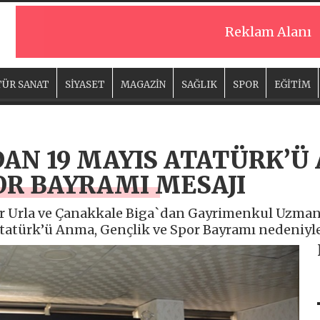
Reklam Alanı
ÜR SANAT
SİYASET
MAGAZİN
SAĞLIK
SPOR
EĞİTİM
AN 19 MAYIS ATATÜRK’Ü
OR BAYRAMI MESAJI
r Urla ve Çanakkale Biga`dan Gayrimenkul Uzmanı
tatürk’ü Anma, Gençlik ve Spor Bayramı nedeniyle 