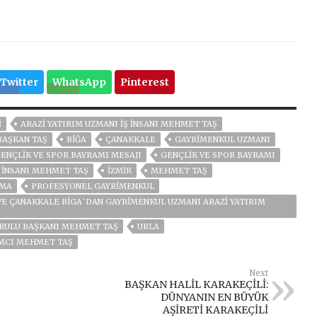
Twitter
WhatsApp
Pinterest
I
ARAZI YATIRIM UZMANI İŞ İNSANI MEHMET TAŞ
BAŞKAN TAŞ
BIĞA
ÇANAKKALE
GAYRIMENKUL UZMANI
ENÇLİK VE SPOR BAYRAMI MESAJI
GENÇLIK VE SPOR BAYRAMI
Ş INSANI MEHMET TAŞ
İZMIR
MEHMET TAŞ
NMA
PROFESYONEL GAYRIMENKUL
VE ÇANAKKALE BIGA`DAN GAYRIMENKUL UZMANI ARAZI YATIRIM
RULU BAŞKANI MEHMET TAŞ
URLA
IMCI MEHMET TAŞ
Next
BAŞKAN HALİL KARAKEÇİLİ:
DÜNYANIN EN BÜYÜK
AŞİRETİ KARAKEÇİLİ