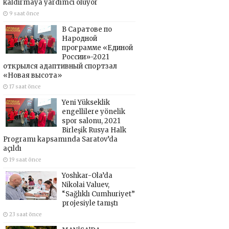
kaldırmaya yardımcı oluyor
9 saat önce
В Саратове по
Народной
программе «Единой
России»-2021
открылся адаптивный спортзал
«Новая высота»
17 saat önce
Yeni Yükseklik
engellilere yönelik
spor salonu, 2021
Birleşik Rusya Halk
Programı kapsamında Saratov’da
açıldı
19 saat önce
Yoshkar-Ola’da
Nikolai Valuev,
“Sağlıklı Cumhuriyet”
projesiyle tanıştı
23 saat önce