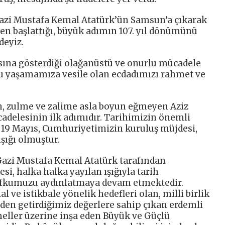
azi Mustafa Kemal Atatürk’ün Samsun’a çıkarak
len başlattığı, büyük adımın 107. yıl dönümünü
deyiz.
asına gösterdiği olağanüstü ve onurlu mücadele
ğu yaşamamıza vesile olan ecdadımızı rahmet ve
n, zulme ve zalime asla boyun eğmeyen Aziz
adelesinin ilk adımıdır. Tarihimizin önemli
 19 Mayıs, Cumhuriyetimizin kuruluş müjdesi,
ışığı olmuştur.
Gazi Mustafa Kemal Atatürk tarafından
si, halka halka yayılan ışığıyla tarih
fkumuzu aydınlatmaya devam etmektedir.
l ve istikbale yönelik hedefleri olan, milli birlik
den getirdiğimiz değerlere sahip çıkan erdemli
meller üzerine inşa eden Büyük ve Güçlü