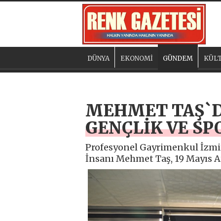
DÜNYA
EKONOMİ
GÜNDEM
KÜLT
MEHMET TAŞ`D
GENÇLİK VE SP
Profesyonel Gayrimenkul İzmi
İnsanı Mehmet Taş, 19 Mayıs A