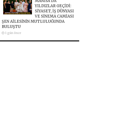
MANİSA’DA
YILDIZLAR GEÇİDİ:
SİYASET, İŞ DÜNYASI
VE SİNEMA CAMİASI
ŞEN AİLESİNİN MUTLULUĞUNDA
BULUŞTU
1 gün önce