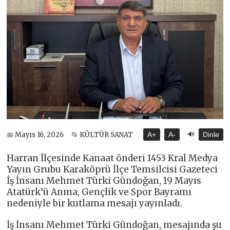
🔊
📅 Mayıs 16, 2026
📂 KÜLTÜR SANAT
A+
A-
Dinle
Harran İlçesinde Kanaat önderi 1453 Kral Medya
Yayın Grubu Karaköprü İlçe Temsilcisi Gazeteci
İş İnsanı Mehmet Türki Gündoğan, 19 Mayıs
Atatürk’ü Anma, Gençlik ve Spor Bayramı
nedeniyle bir kutlama mesajı yayınladı.
İş İnsanı Mehmet Türki Gündoğan, mesajında şu