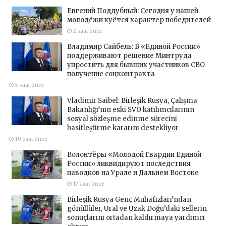
Евгений Поддубный: Сегодня у нашей
молодёжи куётся характер победителей
2 saat önce
Владимир Сайбель: В «Единой России»
поддерживают решение Минтруда
упростить для бывших участников СВО
получение соцконтракта
5 saat önce
Vladimir Saibel: Birleşik Rusya, Çalışma
Bakanlığı’nın eski SVO katılımcılarının
sosyal sözleşme edinme sürecini
basitleştirme kararını destekliyor
10 saat önce
Волонтёры «Молодой Гвардии Единой
России» ликвидируют последствия
паводков на Урале и Дальнем Востоке
17 saat önce
Birleşik Rusya Genç Muhafızları’ndan
gönüllüler, Ural ve Uzak Doğu’daki sellerin
sonuçlarını ortadan kaldırmaya yardımcı