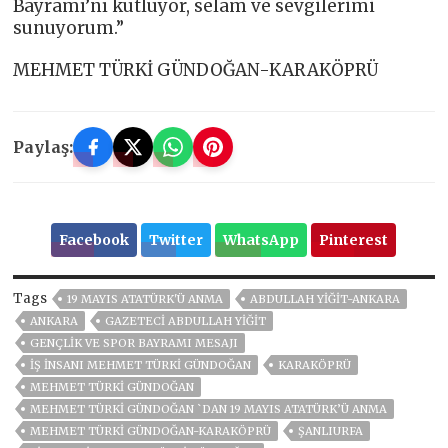
Bayramı’nı kutluyor, selam ve sevgilerimi
sunuyorum.”
MEHMET TÜRKİ GÜNDOĞAN-KARAKÖPRÜ
Paylaş:
Facebook
Twitter
WhatsApp
Pinterest
Tags
19 MAYIS ATATÜRK'Ü ANMA
ABDULLAH YİĞİT-ANKARA
ANKARA
GAZETECİ ABDULLAH YİĞİT
GENÇLİK VE SPOR BAYRAMI MESAJI
İŞ İNSANI MEHMET TÜRKI GÜNDOĞAN
KARAKÖPRÜ
MEHMET TÜRKI GÜNDOĞAN
MEHMET TÜRKİ GÜNDOĞAN `DAN 19 MAYIS ATATÜRK’Ü ANMA
MEHMET TÜRKİ GÜNDOĞAN-KARAKÖPRÜ
ŞANLIURFA