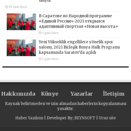
oluyor
19 saat önce
В Саратове по Народной программе
«Единой России»-2021 открылся
адаптивный спортзал «Новая высота»
1 gün önce
Yeni Yükseklik engellilere yönelik spor
salonu, 2021 Birleşik Rusya Halk Programı
kapsamında Saratov’da açıldı
1 gün önce
Hakkımızda
Künye
Yazarlar
İletişim
Kaynak belirtmeden ve izin almadan haberlerin kopyalanması
yasaktır.
Haber Yazılımı
| Developer By;
BEYNSOFT
|
Ucuz site