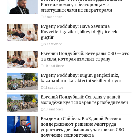
России» помогут белгородцам с
огнетушителями и генераторами
6 saat önce
Evgeny Poddubny: Hava Savunma
Kuvvetleri gazileri, ülkeyi değiştirecek
güçtür
7 saat önce
Евгений Поддубный: Ветераны СВО — это
та сила, которая изменит страну
10 saat önce
Evgeny Poddubny: Bugün gençlerimiz,
kazananların karakterini şekillendiriyor
11 saat önce
Евгений Поддубный: Сегодня у нашей
молодёжи куётся характер победителей
13 saat önce
Владимир Сайбель: В «Единой России»
поддерживают решение Минтруда
упростить для бывших участников СВО
получение соцконтракта