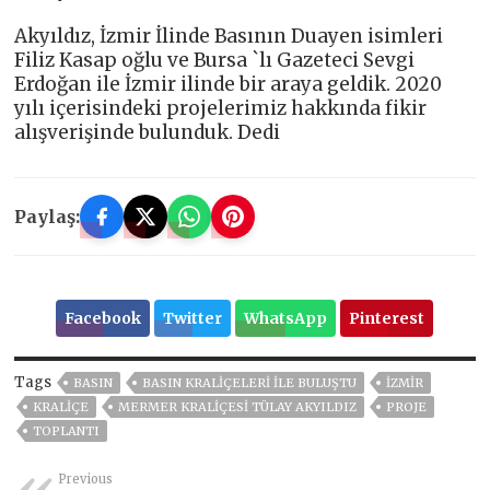
Akyıldız, İzmir İlinde Basının Duayen isimleri
Filiz Kasap oğlu ve Bursa `lı Gazeteci Sevgi
Erdoğan ile İzmir ilinde bir araya geldik. 2020
yılı içerisindeki projelerimiz hakkında fikir
alışverişinde bulunduk. Dedi
Paylaş:
Facebook
Twitter
WhatsApp
Pinterest
Tags
BASIN
BASIN KRALIÇELERI ILE BULUŞTU
İZMIR
KRALIÇE
MERMER KRALIÇESI TÜLAY AKYILDIZ
PROJE
TOPLANTI
Previous