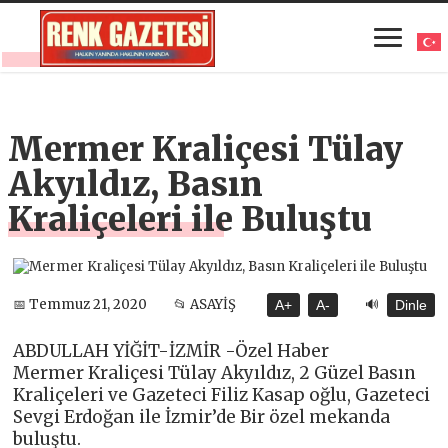
Mermer Kraliçesi Tülay
Akyıldız, Basın
Kraliçeleri ile Buluştu
🔊
📅 Temmuz 21, 2020
📂 ASAYİŞ
A+
A-
Dinle
ABDULLAH YİĞİT-İZMİR -Özel Haber
Mermer Kraliçesi Tülay Akyıldız, 2 Güzel Basın
Kraliçeleri ve Gazeteci Filiz Kasap oğlu, Gazeteci
Sevgi Erdoğan ile İzmir’de Bir özel mekanda
buluştu.