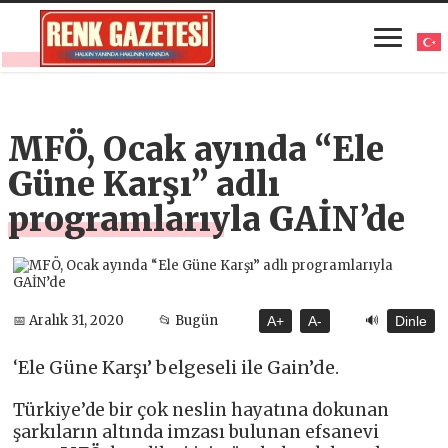
MFÖ, Ocak ayında “Ele
Güne Karşı” adlı
programlarıyla GAİN’de
🔊
📅 Aralık 31, 2020
📂 Bugün
A+
A-
Dinle
‘Ele Güne Karşı’ belgeseli ile Gain’de.
Türkiye’de bir çok neslin hayatına dokunan
şarkıların altında imzası bulunan efsanevi