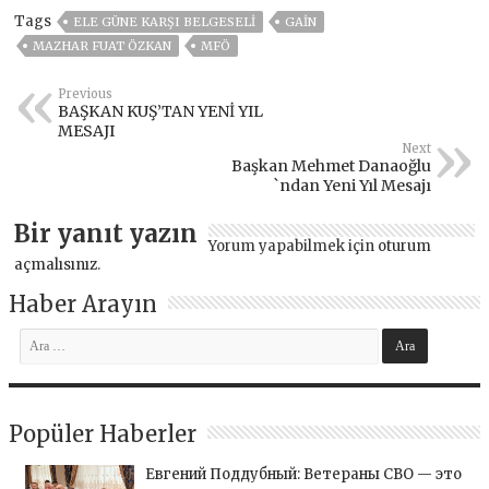
Tags
ELE GÜNE KARŞI BELGESELI
GAİN
MAZHAR FUAT ÖZKAN
MFÖ
Previous
BAŞKAN KUŞ’TAN YENİ YIL
MESAJI
Next
Başkan Mehmet Danaoğlu
`ndan Yeni Yıl Mesajı
Bir yanıt yazın
Yorum yapabilmek için
oturum
açmalısınız
.
Haber Arayın
Popüler Haberler
Евгений Поддубный: Ветераны СВО — это