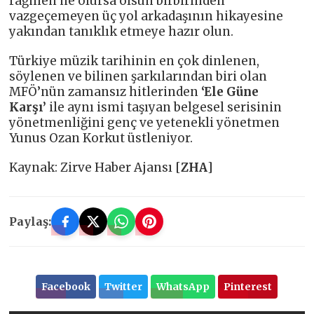
rağmen ne olursa olsun birbirinden
vazgeçemeyen üç yol arkadaşının hikayesine
yakından tanıklık etmeye hazır olun.
Türkiye müzik tarihinin en çok dinlenen,
söylenen ve bilinen şarkılarından biri olan
MFÖ’nün zamansız hitlerinden
‘Ele Güne
Karşı’
ile aynı ismi taşıyan belgesel serisinin
yönetmenliğini genç ve yetenekli yönetmen
Yunus Ozan Korkut üstleniyor.
Kaynak: Zirve Haber Ajansı [
ZHA
]
Paylaş:
Facebook
Twitter
WhatsApp
Pinterest