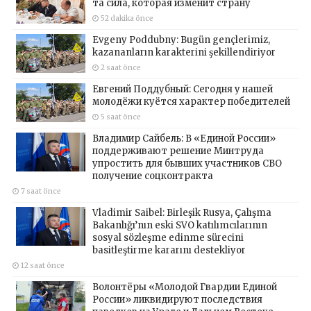
та сила, которая изменит страну
52 dakika önce
Evgeny Poddubny: Bugün gençlerimiz,
kazananların karakterini şekillendiriyor
2 saat önce
Евгений Поддубный: Сегодня у нашей
молодёжи куётся характер победителей
5 saat önce
Владимир Сайбель: В «Единой России»
поддерживают решение Минтруда
упростить для бывших участников СВО
получение соцконтракта
7 saat önce
Vladimir Saibel: Birleşik Rusya, Çalışma
Bakanlığı’nın eski SVO katılımcılarının
sosyal sözleşme edinme sürecini
basitleştirme kararını destekliyor
12 saat önce
Волонтёры «Молодой Гвардии Единой
России» ликвидируют последствия