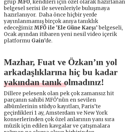
grup
MFÖ
, kendileri için özel olarak hazırlanan
belgesel serisi ile sevenleriyle buluşmaya
hazırlanıyor. Daha önce hiçbir yerde
yayınlanmamış birçok anıya tanıklık
edeceğimiz
MFÖ ile
‘
Ele Güne Karşı
’ belgeseli,
Ocak ayından itibaren yeni nesil video içerik
platformu
Gain
’de.
Mazhar, Fuat ve Özkan’ın yol
arkadaşlıklarına hiç bu kadar
yakından tanık olmadınız!
Dillere pelesenk olan pek çok zamansız hit
parçanın sahibi MFÖ’nün en sevilen
albümlerinin stüdyo kayıtları, Paris’te
geçirdikleri 1 ay, Amsterdam ve New York
konserlerinden çok özel anlarının yanı sıra
müzik için edilen kavgalar ve çatışmalara