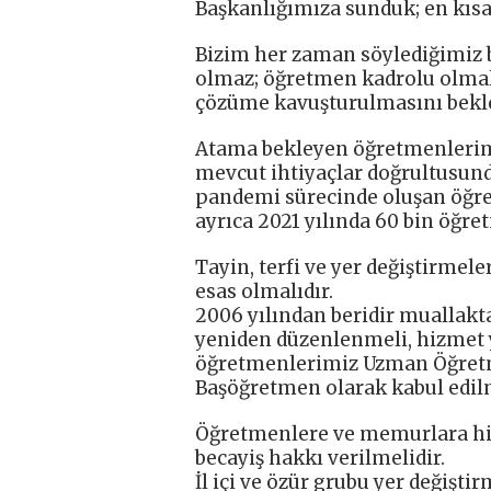
Başkanlığımıza sunduk; en kıs
Bizim her zaman söylediğimiz bi
olmaz; öğretmen kadrolu olmalı
çözüme kavuşturulmasını bekl
Atama bekleyen öğretmenlerimi
mevcut ihtiyaçlar doğrultusund
pandemi sürecinde oluşan öğren
ayrıca 2021 yılında 60 bin öğr
Tayin, terfi ve yer değiştirmele
esas olmalıdır.
2006 yılından beridir muallakt
yeniden düzenlenmeli, hizmet yı
öğretmenlerimiz Uzman Öğretm
Başöğretmen olarak kabul edilm
Öğretmenlere ve memurlara hi
becayiş hakkı verilmelidir.
İl içi ve özür grubu yer değişti