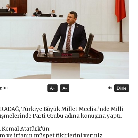
🔊
ugün
A+
A-
Dinle
ARADAĞ, Türkiye Büyük Millet Meclisi’nde Milli
üşmelerinde Parti Grubu adına konuşma yaptı.
 Kemal Atatürk’ün:
lim ve irfanın müspet fikirlerini veriniz.