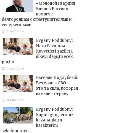
«Молодой Гвардии
Единой России»
помогут
белгородцам с огнетушителями и
генераторами
14 saat önce
Evgeny Poddubny:
Hava Savunma
Kuvvetleri gazileri,
ülkeyi değiştirecek
güçtür
15 saat önce
Евгений Поддубный:
Ветераны СВО —
это та сила, которая
изменит страну
18 saat önce
Evgeny Poddubny:
Bugün gençlerimiz,
kazananların
karakterini
şekillendiriyor