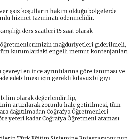
erişsiz koşulların hakim olduğu bölgelerde
nlu hizmet tazminatı ödenmelidir.
şılığı ders saatleri 15 saat olarak
 öğretmenlerimizin mağduriyetleri giderilmeli,
r tüm kurumlardaki engelli memur kontenjanları
ı çevreyi en ince ayrıntılarına göre tanıması ve
ade edebilmesi için gerekli kılavuz bilgiyi
bilim olarak değerlendirilip,
inin artırılarak zorunlu hale getirilmesi, tüm
şlara dağıtılmadan Coğrafya Öğretmenleri
öre yeteri kadar Coğrafya Öğretmeni ataması
ncilerin Türk Eğitim Sistemine Entegrasyonunun