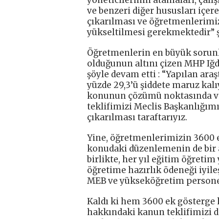
ve benzeri diğer hususları iç
çıkarılması ve öğretmenlerim
yükseltilmesi gerekmektedir” 
Öğretmenlerin en büyük sorunl
olduğunun altını çizen MHP Iğ
şöyle devam etti : “Yapılan ar
yüzde 29,3’ü şiddete maruz kalıy
konunun çözümü noktasında ve 
teklifimizi Meclis Başkanlığı
çıkarılması taraftarıyız.
Yine, öğretmenlerimizin 3600 ek
konudaki düzenlemenin de bir 
birlikte, her yıl eğitim öğreti
öğretime hazırlık ödeneği iyile
MEB ve yükseköğretim persone
Kaldı ki hem 3600 ek gösterge 
hakkındaki kanun teklifimizi de