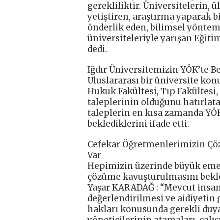
gerekliliktir. Üniversitelerin,
yetiştiren, araştırma yaparak 
önderlik eden, bilimsel yönte
üniversiteleriyle yarışan Eğiti
dedi.
Iğdır Üniversitemizin YÖK’te B
Uluslararası bir üniversite ko
Hukuk Fakültesi, Tıp Fakültesi,
taleplerinin olduğunu hatırlat
taleplerin en kısa zamanda YÖK
beklediklerini ifade etti.
Cefekar Öğretmenlerimizin Çöz
Var
Hepimizin üzerinde büyük emek
çözüme kavuşturulmasını bekle
Yaşar KARADAĞ : “Mevcut insan
değerlendirilmesi ve aidiyetin
hakları konusunda gerekli duya
yöneticilerinin atamaları, çalı