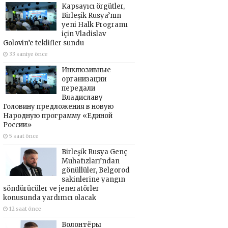
Kapsayıcı örgütler,
Birleşik Rusya’nın
yeni Halk Programı
için Vladislav
Golovin’e teklifler sundu
33 saniye önce
Инклюзивные
организации
передали
Владиславу
Головину предложения в новую
Народную программу «Единой
России»
5 saat önce
Birleşik Rusya Genç
Muhafızları’ndan
gönüllüler, Belgorod
sakinlerine yangın
söndürücüler ve jeneratörler
konusunda yardımcı olacak
12 saat önce
Волонтёры