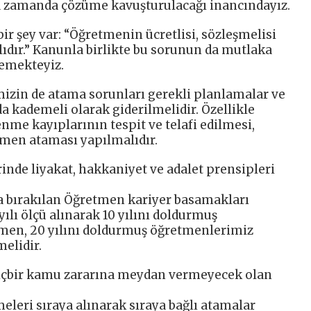
a zamanda çözüme kavuşturulacağı inancındayız.
r şey var: “Öğretmenin ücretlisi, sözleşmelisi
dır.” Kanunla birlikte bu sorunun da mutlaka
emekteyiz.
zin de atama sorunları gerekli planlamalar ve
a kademeli olarak giderilmelidir. Özellikle
me kayıplarının tespit ve telafi edilmesi,
etmen ataması yapılmalıdır.
rinde liyakat, hakkaniyet ve adalet prensipleri
a bırakılan Öğretmen kariyer basamakları
lı ölçü alınarak 10 yılını doldurmuş
en, 20 yılını doldurmuş öğretmenlerimiz
elidir.
çbir kamu zararına meydan vermeyecek olan
rmeleri sıraya alınarak sıraya bağlı atamalar