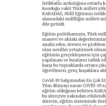
İstikbalin aydınlığına onlarla 
konduğu vakit Türk milleti yük
KARADAĞ, Millî Eğitimin istikba
alanındaki millîliğin milleti m
dile getirdi.
Eğitim politikamızın, Türk mil
manevi ve ahlaki değerlerimize 
analiz eden, üreten ve problem 
olan nesiller yetiştirmek olmas
eğitimin gerçekleşmesi için ç
yapılması ve bunların tatbik e
karşı bu topraklarda ortaya çık
öğretilmesi, genç kuşaklara akt
Covid-19 Salgınından En Çok Etk
Tüm dünyayı saran COVİD-19 sal
eğitim olduğunu belirten KARA
bu süreçten yakından etkilendi
sürecin, eğitim sisteminde ile