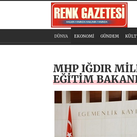
DÜNYA
EKONOMİ
GÜNDEM
KÜLT
MHP IĞDIR MİL
EĞİTİM BAKAN