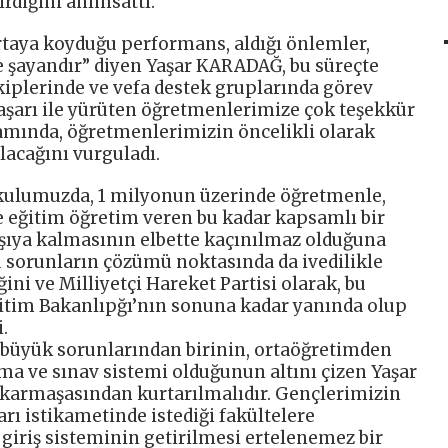
irdiğini anımsattı.
rtaya koyduğu performans, aldığı önlemler,
e şayandır” diyen Yaşar KARADAĞ, bu süreçte
kiplerinde ve vefa destek gruplarında görev
başarı ile yürüten öğretmenlerimize çok teşekkür
amında, öğretmenlerimizin öncelikli olarak
lacağını vurguladı.
kulumuzda, 1 milyonun üzerinde öğretmenle,
 eğitim öğretim veren bu kadar kapsamlı bir
rşıya kalmasının elbette kaçınılmaz olduğuna
 sorunların çözümü noktasında da ivedilikle
ini ve Milliyetçi Hareket Partisi olarak, bu
itim Bakanlıpğı’nın sonuna kadar yanında olup
.
 büyük sorunlarından birinin, ortaöğretimden
ma ve sınav sistemi olduğunun altını çizen Yaşar
karmaşasından kurtarılmalıdır. Gençlerimizin
arı istikametinde istediği fakültelere
giriş sisteminin getirilmesi ertelenemez bir