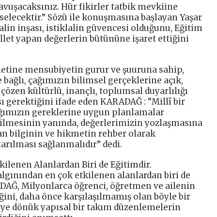
kavuşacaksınız. Hür fikirler tatbik mevkiine
selecektir.” Sözü ile konuşmasına başlayan Yaşar
lin inşası, istiklalin güvencesi olduğunu, Eğitim
illet yapan değerlerin bütününe işaret ettiğini
letine mensubiyetin gurur ve şuuruna sahip,
bağlı, çağımızın bilimsel gerçeklerine açık,
çözen kültürlü, inançlı, toplumsal duyarlılığı
ı gerektiğini ifade eden KARADAĞ : “Millî bir
ağımızın gereklerine uygun planlamalar
dilmesinin yanında, değerlerimizin yozlaşmasına
an bilginin ve hikmetin rehber olarak
arılması sağlanmalıdır” dedi.
ilenen Alanlardan Biri de Eğitimdir.
gınından en çok etkilenen alanlardan biri de
DAĞ, Milyonlarca öğrenci, öğretmen ve ailenin
ğini, daha önce karşılaşılmamış olan böyle bir
riye dönük yapısal bir takım düzenlemelerin