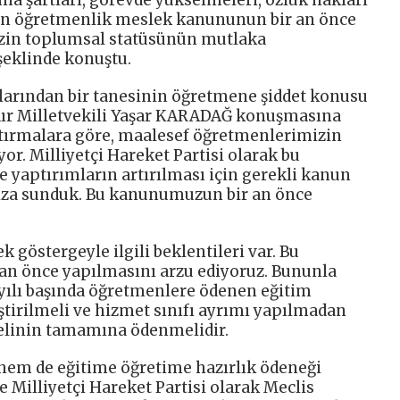
eren öğretmenlik meslek kanununun bir an önce
izin toplumsal statüsünün mutlaka
şeklinde konuştu.
arından bir tanesinin öğretmene şiddet konusu
dır Milletvekili Yaşar KARADAĞ konuşmasına
aştırmalara göre, maalesef öğretmenlerimizin
or. Milliyetçi Hareket Partisi olarak bu
yaptırımların artırılması için gerekli kanun
mıza sunduk. Bu kanunumuzun bir an önce
 göstergeyle ilgili beklentileri var. Bu
an önce yapılmasını arzu ediyoruz. Bununla
m yılı başında öğretmenlere ödenen eğitim
ştirilmeli ve hizmet sınıfı ayrımı yapılmadan
linin tamamına ödenmelidir.
hem de eğitime öğretime hazırlık ödeneği
 Milliyetçi Hareket Partisi olarak Meclis