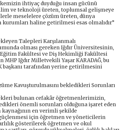
 ülkemizin ihtiyaç duyduğu insan gücünü
bilim ve teknoloji üreten, toplumsal gelişmeye
mlerle meselelere çözüm üreten, dünya
m kurumları haline getirilmesi esas olmalıdır”
ekleyen Talepleri Karşılanmalı
numunda olması gereken Iğdır Üniversitesinin,
 Eğitim Fakültesi ve Diş Hekimliği Fakültesi
an MHP Iğdır Milletvekili Yaşar KARADAĞ, bu
 başkanı tarafından yerine getirilmesini
üme Kavuşturulmasını bekledikleri Sorunları
leri bulunan cefakâr öğretmenlerimizin,
dikleri önemli sorunları olduğuna işaret eden
 kaynağının en verimli şekilde
 güçlenmesi için öğretmen ve yöneticilerin
rlılık gösterilerek öğretmen ve okul
şma şartları, görevde yükselmeleri, özlük hakları