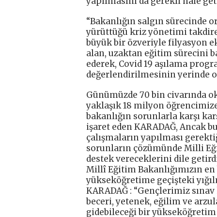
yapılmasını da gerekli hale get
“Bakanlığın salgın sürecinde o
yürüttüğü kriz yönetimi takdir
büyük bir özveriyle filyasyon e
alan, uzaktan eğitim sürecini 
ederek, Covid 19 aşılama progr
değerlendirilmesinin yerinde o
Günümüzde 70 bin civarında o
yaklaşık 18 milyon öğrencimize
bakanlığın sorunlarla karşı ka
işaret eden KARADAĞ, Ancak bu
çalışmaların yapılması gerektiğ
sorunların çözümünde Milli Eğ
destek vereceklerini dile getirdi
Millî Eğitim Bakanlığımızın en
yükseköğretime geçişteki yığıl
KARADAĞ : “Gençlerimiz sınav 
beceri, yetenek, eğilim ve arzul
gidebileceği bir yükseköğretim 