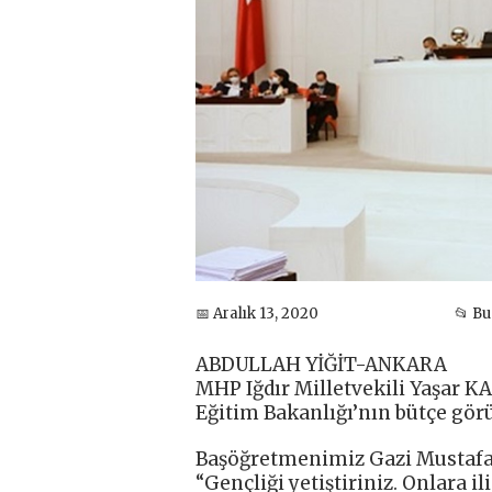
📅 Aralık 13, 2020
📂 B
ABDULLAH YİĞİT-ANKARA
MHP Iğdır Milletvekili Yaşar K
Eğitim Bakanlığı’nın bütçe gör
Başöğretmenimiz Gazi Mustafa
“Gençliği yetiştiriniz. Onlara i