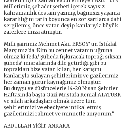
Esareti hiçbir zaman kabul etmeyen Aziz Türk
Milletimiz, şehadet şerbeti içerek sayısız
kahramanlık destanı yazmış, bağımsız yaşama
kararlılığını tarih boyunca en zor şartlarda dahi
sergilemiş, önce vatan deyip kanlarıyla büyük
zaferlere imza atmıştır.
Milli şairimiz Mehmet Akif ERSOY’ un İstiklal
Marşımız’da ‘Kim bu cennet vatanın uğruna
olmaz ki feda/ Şüheda fışkıracak toprağı sıksan
şüheda’ mısralarında dile getirdiği gibi bu
toprakları bize vatan kılan, her karışını
kanlarıyla sulayan şehitlerimiz ve gazilerimiz
her zaman gurur kaynağımız olmuştur.
Bu duygu ve düşüncelerle 14-20 Nisan Şehitler
Haftasında başta Gazi Mustafa Kemal ATATÜRK
ve silah arkadaşları olmak üzere tüm
şehitlerimizi ve ebediyete intikal etmiş
gazilerimizi rahmet ve minnetle anıyorum.”
ABDULLAH YİĞİT-ANKARA