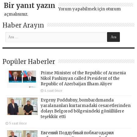
Bir yanıt yazın
Yorum yapabilmek için
oturum
açmalısınız
.
Haber Arayın
Popüler Haberler
Prime Minister of the Republic of Armenia
Nikol Pashinyan called President of the
Republic of Azerbaijan Ilham Aliyev
4 saat önce
Evgeny Poddubny, bombardımanda
yaralananları kurtarmadaki cesaretlerinden
dolayı Belgorod bölgesindeki gönüllülere
teşekkür etti
5 saat önce
Евгений Поддубный поблагодарил