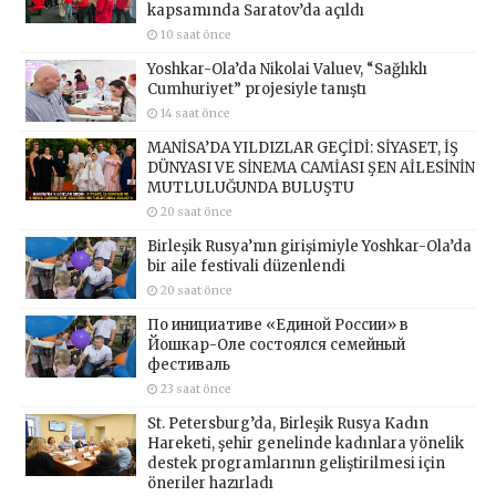
kapsamında Saratov’da açıldı
10 saat önce
Yoshkar-Ola’da Nikolai Valuev, “Sağlıklı
Cumhuriyet” projesiyle tanıştı
14 saat önce
MANİSA’DA YILDIZLAR GEÇİDİ: SİYASET, İŞ
DÜNYASI VE SİNEMA CAMİASI ŞEN AİLESİNİN
MUTLULUĞUNDA BULUŞTU
20 saat önce
Birleşik Rusya’nın girişimiyle Yoshkar-Ola’da
bir aile festivali düzenlendi
20 saat önce
По инициативе «Единой России» в
Йошкар-Оле состоялся семейный
фестиваль
23 saat önce
St. Petersburg’da, Birleşik Rusya Kadın
Hareketi, şehir genelinde kadınlara yönelik
destek programlarının geliştirilmesi için
öneriler hazırladı