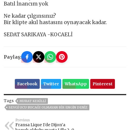
Batıl İnancım yok
Ne kadar çılgınsınız?
Bir klipte akıl hastasını oynayacak kadar.
SEDAT SARIKAYA -KOCAELİ
Paylaş:
Facebook
Twitter
WhatsApp
Pinterest
Tags
MURAT KEKİLLİ
SEVGI UCU BUCAĞI OLMAYAN BIR ENGIN DENIZ
Previous
Fransa Lique 1’de Dijon’a
konuk olduğu maçta Lille 2-0