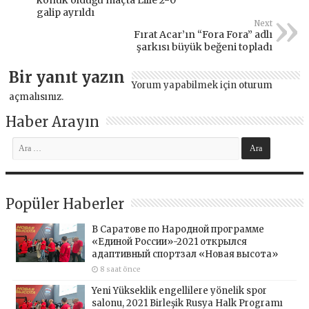
galip ayrıldı
Next
Fırat Acar’ın “Fora Fora” adlı
şarkısı büyük beğeni topladı
Bir yanıt yazın
Yorum yapabilmek için
oturum
açmalısınız
.
Haber Arayın
Popüler Haberler
В Саратове по Народной программе
«Единой России»-2021 открылся
адаптивный спортзал «Новая высота»
8 saat önce
Yeni Yükseklik engellilere yönelik spor
salonu, 2021 Birleşik Rusya Halk Programı