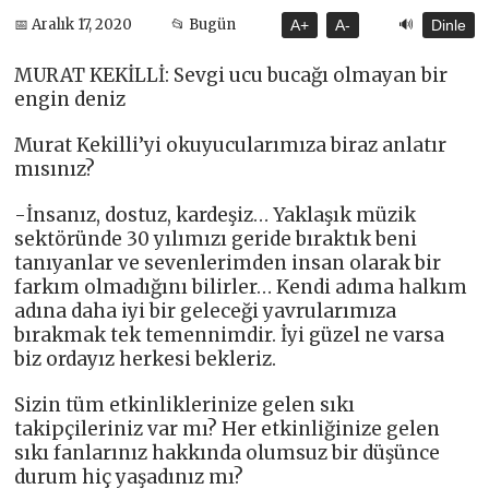
🔊
📅 Aralık 17, 2020
📂 Bugün
A+
A-
Dinle
MURAT KEKİLLİ: Sevgi ucu bucağı olmayan bir
engin deniz
Murat Kekilli’yi okuyucularımıza biraz anlatır
mısınız?
-İnsanız, dostuz, kardeşiz… Yaklaşık müzik
sektöründe 30 yılımızı geride bıraktık beni
tanıyanlar ve sevenlerimden insan olarak bir
farkım olmadığını bilirler… Kendi adıma halkım
adına daha iyi bir geleceği yavrularımıza
bırakmak tek temennimdir. İyi güzel ne varsa
biz ordayız herkesi bekleriz.
Sizin tüm etkinliklerinize gelen sıkı
takipçileriniz var mı? Her etkinliğinize gelen
sıkı fanlarınız hakkında olumsuz bir düşünce
durum hiç yaşadınız mı?